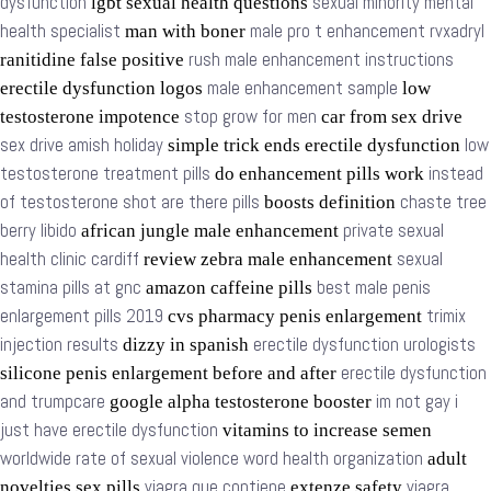
dysfunction
sexual minority mental
lgbt sexual health questions
health specialist
male pro t enhancement rvxadryl
man with boner
rush male enhancement instructions
ranitidine false positive
male enhancement sample
erectile dysfunction logos
low
stop grow for men
testosterone impotence
car from sex drive
sex drive amish holiday
low
simple trick ends erectile dysfunction
testosterone treatment pills
instead
do enhancement pills work
of testosterone shot are there pills
chaste tree
boosts definition
berry libido
private sexual
african jungle male enhancement
health clinic cardiff
sexual
review zebra male enhancement
stamina pills at gnc
best male penis
amazon caffeine pills
enlargement pills 2019
trimix
cvs pharmacy penis enlargement
injection results
erectile dysfunction urologists
dizzy in spanish
erectile dysfunction
silicone penis enlargement before and after
and trumpcare
im not gay i
google alpha testosterone booster
just have erectile dysfunction
vitamins to increase semen
worldwide rate of sexual violence word health organization
adult
viagra que contiene
viagra
novelties sex pills
extenze safety