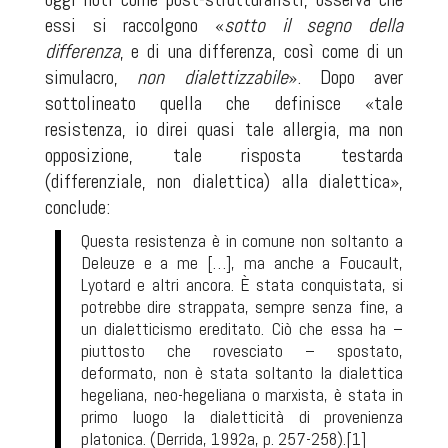
essi si raccolgono «
sotto il segno della
differenza
, e di una differenza, così come di un
simulacro,
non dialettizzabile
». Dopo aver
sottolineato quella che definisce «tale
resistenza, io direi quasi tale allergia, ma non
opposizione, tale risposta testarda
(differenziale, non dialettica) alla dialettica»,
conclude:
Questa resistenza è in comune non soltanto a
Deleuze e a me […], ma anche a Foucault,
Lyotard e altri ancora. È stata conquistata, si
potrebbe dire strappata, sempre senza fine, a
un dialetticismo ereditato. Ciò che essa ha –
piuttosto che rovesciato – spostato,
deformato, non è stata soltanto la dialettica
hegeliana, neo-hegeliana o marxista, è stata in
primo luogo la dialetticità di provenienza
platonica. (Derrida, 1992a, p. 257-258).
[1]