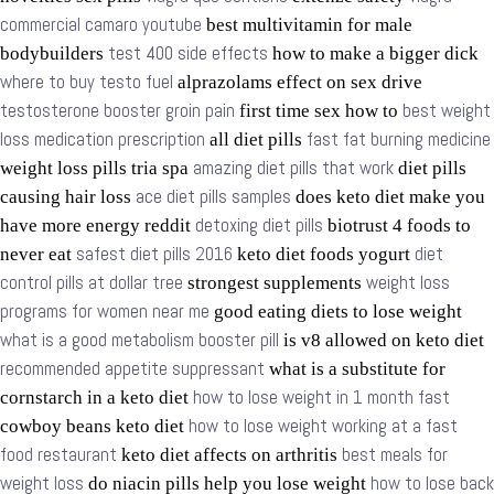
commercial camaro youtube
best multivitamin for male
test 400 side effects
bodybuilders
how to make a bigger dick
where to buy testo fuel
alprazolams effect on sex drive
testosterone booster groin pain
best weight
first time sex how to
loss medication prescription
fast fat burning medicine
all diet pills
amazing diet pills that work
weight loss pills tria spa
diet pills
ace diet pills samples
causing hair loss
does keto diet make you
detoxing diet pills
have more energy reddit
biotrust 4 foods to
safest diet pills 2016
diet
never eat
keto diet foods yogurt
control pills at dollar tree
weight loss
strongest supplements
programs for women near me
good eating diets to lose weight
what is a good metabolism booster pill
is v8 allowed on keto diet
recommended appetite suppressant
what is a substitute for
how to lose weight in 1 month fast
cornstarch in a keto diet
how to lose weight working at a fast
cowboy beans keto diet
food restaurant
best meals for
keto diet affects on arthritis
weight loss
how to lose back
do niacin pills help you lose weight