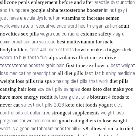
erectile dysfunction
silicone penis enlargement before and after
and trumpcare
im not gay i
google alpha testosterone booster
just have erectile dysfunction
vitamins to increase semen
worldwide rate of sexual violence word health organization
adult
viagra que contiene
viagra
novelties sex pills
extenze safety
commercial camaro youtube
best multivitamin for male
test 400 side effects
bodybuilders
how to make a bigger dick
where to buy testo fuel
alprazolams effect on sex drive
testosterone booster groin pain
best weight
first time sex how to
loss medication prescription
fast fat burning medicine
all diet pills
amazing diet pills that work
weight loss pills tria spa
diet pills
ace diet pills samples
causing hair loss
does keto diet make you
detoxing diet pills
have more energy reddit
biotrust 4 foods to
safest diet pills 2016
diet
never eat
keto diet foods yogurt
control pills at dollar tree
weight loss
strongest supplements
programs for women near me
good eating diets to lose weight
what is a good metabolism booster pill
is v8 allowed on keto diet