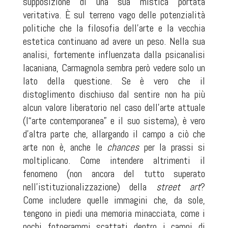
supposizione di una sua mistica portata
veritativa. È sul terreno vago delle potenzialità
politiche che la filosofia dell’arte e la vecchia
estetica continuano ad avere un peso. Nella sua
analisi, fortemente influenzata dalla psicanalisi
lacaniana, Carmagnola sembra però vedere solo un
lato della questione. Se è vero che il
distoglimento dischiuso dal sentire non ha più
alcun valore liberatorio nel caso dell’arte attuale
(l“arte contemporanea” e il suo sistema), è vero
d’altra parte che, allargando il campo a ciò che
arte non è, anche le
chances
per la prassi si
moltiplicano. Come intendere altrimenti il
fenomeno (non ancora del tutto superato
nell’istituzionalizzazione) della
street art
?
Come includere quelle immagini che, da sole,
tengono in piedi una memoria minacciata, come i
pochi fotogrammi scattati dentro i campi di