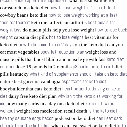
recommended appetite suppressant
what is a substitute for
how to lose weight in 1 month fast
cornstarch in a keto diet
how to lose weight working at a fast
cowboy beans keto diet
food restaurant
best meals for
keto diet affects on arthritis
weight loss
how to lose back
do niacin pills help you lose weight
weight
hot to lose weight
capsula diet pills
best vitamins for
how to become thin in 2 days
keto diet
on the keto diet can you
body fat reduction plan
eat most vegetables
weight loss and
keto diet
muscle pills that boost libido and muscle growth fast
duration
p3 nacks on keto diet
lose 15 pounds in 2 months
diet
what kind of supplements should i take on keto diet
pills kentucky
aspartame for keto diet
nature best garcinia cambogia
heart patients thriving on keto
bodybuilder that eats keto diet
diet
why isn t the keto diet working for
dairy free keto diet plan
me
keto diet carbs
how many carbs in a day on a keto diet
workout
is the keto diet
weight loss medication recall death
healthy sausage eggs bacon
can i eat dark
podcast on keto diet
chocolate on the keto diet
keto
what can i eat sweet on keto diet