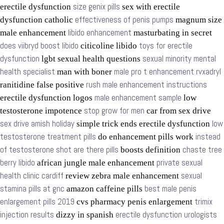
size genix pills
erectile dysfunction
sex with erectile
effectiveness of penis pumps
dysfunction catholic
magnum size
libido enhancement
male enhancement
masturbating in secret
does viibryd boost libido
toys for erectile
citicoline libido
dysfunction
sexual minority mental
lgbt sexual health questions
health specialist
male pro t enhancement rvxadryl
man with boner
rush male enhancement instructions
ranitidine false positive
male enhancement sample
erectile dysfunction logos
low
stop grow for men
testosterone impotence
car from sex drive
sex drive amish holiday
low
simple trick ends erectile dysfunction
testosterone treatment pills
instead
do enhancement pills work
of testosterone shot are there pills
chaste tree
boosts definition
berry libido
private sexual
african jungle male enhancement
health clinic cardiff
sexual
review zebra male enhancement
stamina pills at gnc
best male penis
amazon caffeine pills
enlargement pills 2019
trimix
cvs pharmacy penis enlargement
injection results
erectile dysfunction urologists
dizzy in spanish