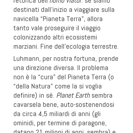
retorica dell’
homo viator
: se siamo
destinati dall’inizio a viaggiare sulla
navicella “Pianeta Terra”, allora
tanto vale proseguire il viaggio
colonizzando altri ecosistemi
marziani. Fine dell’ecologia terrestre.
Luhmann, per nostra fortuna, prende
una direzione diversa. Il problema
non è la “cura” del Pianeta Terra (o
“della Natura” come la si voglia
definire) in sé.
Planet
Earth
sembra
cavarsela bene, auto-sostenendosi
da circa 4,5 miliardi di anni (gli
ominidi, per termine di paragone,
datano 21 milioni di anni, sembra) e