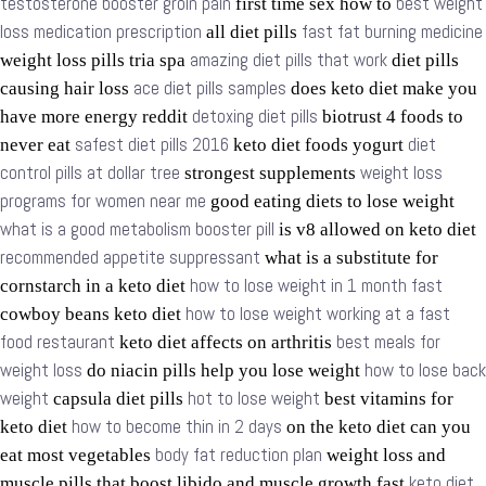
testosterone booster groin pain
best weight
first time sex how to
loss medication prescription
fast fat burning medicine
all diet pills
amazing diet pills that work
weight loss pills tria spa
diet pills
ace diet pills samples
causing hair loss
does keto diet make you
detoxing diet pills
have more energy reddit
biotrust 4 foods to
safest diet pills 2016
diet
never eat
keto diet foods yogurt
control pills at dollar tree
weight loss
strongest supplements
programs for women near me
good eating diets to lose weight
what is a good metabolism booster pill
is v8 allowed on keto diet
recommended appetite suppressant
what is a substitute for
how to lose weight in 1 month fast
cornstarch in a keto diet
how to lose weight working at a fast
cowboy beans keto diet
food restaurant
best meals for
keto diet affects on arthritis
weight loss
how to lose back
do niacin pills help you lose weight
weight
hot to lose weight
capsula diet pills
best vitamins for
how to become thin in 2 days
keto diet
on the keto diet can you
body fat reduction plan
eat most vegetables
weight loss and
keto diet
muscle pills that boost libido and muscle growth fast