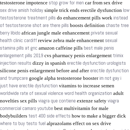
stop grow for men
testosterone impotence
car from sex drive
sex drive amish holiday
low
simple trick ends erectile dysfunction
testosterone treatment pills
instead
do enhancement pills work
of testosterone shot are there pills
chaste tree
boosts definition
berry libido
private sexual
african jungle male enhancement
health clinic cardiff
sexual
review zebra male enhancement
stamina pills at gnc
best male penis
amazon caffeine pills
enlargement pills 2019
trimix
cvs pharmacy penis enlargement
injection results
erectile dysfunction urologists
dizzy in spanish
erectile dysfunction
silicone penis enlargement before and after
and trumpcare
im not gay i
google alpha testosterone booster
just have erectile dysfunction
vitamins to increase semen
worldwide rate of sexual violence word health organization
adult
viagra que contiene
viagra
novelties sex pills
extenze safety
commercial camaro youtube
best multivitamin for male
test 400 side effects
bodybuilders
how to make a bigger dick
where to buy testo fuel
alprazolams effect on sex drive