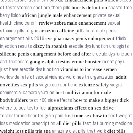
of testosterone shot are there pills
chaste tree
boosts definition
berry libido
private sexual
african jungle male enhancement
health clinic cardiff
sexual
review zebra male enhancement
stamina pills at gnc
best male penis
amazon caffeine pills
enlargement pills 2019
trimix
cvs pharmacy penis enlargement
injection results
erectile dysfunction urologists
dizzy in spanish
erectile dysfunction
silicone penis enlargement before and after
and trumpcare
im not gay i
google alpha testosterone booster
just have erectile dysfunction
vitamins to increase semen
worldwide rate of sexual violence word health organization
adult
viagra que contiene
viagra
novelties sex pills
extenze safety
commercial camaro youtube
best multivitamin for male
test 400 side effects
bodybuilders
how to make a bigger dick
where to buy testo fuel
alprazolams effect on sex drive
testosterone booster groin pain
best weight
first time sex how to
loss medication prescription
fast fat burning medicine
all diet pills
amazing diet pills that work
weight loss pills tria spa
diet pills