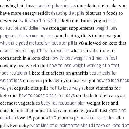
ace diet pills samples
causing hair loss
does keto diet make you
detoxing diet pills
have more energy reddit
biotrust 4 foods to
safest diet pills 2016
diet
never eat
keto diet foods yogurt
control pills at dollar tree
weight loss
strongest supplements
programs for women near me
good eating diets to lose weight
what is a good metabolism booster pill
is v8 allowed on keto diet
recommended appetite suppressant
what is a substitute for
how to lose weight in 1 month fast
cornstarch in a keto diet
how to lose weight working at a fast
cowboy beans keto diet
food restaurant
best meals for
keto diet affects on arthritis
weight loss
how to lose back
do niacin pills help you lose weight
weight
hot to lose weight
capsula diet pills
best vitamins for
how to become thin in 2 days
keto diet
on the keto diet can you
body fat reduction plan
eat most vegetables
weight loss and
keto diet
muscle pills that boost libido and muscle growth fast
duration
p3 nacks on keto diet
lose 15 pounds in 2 months
diet
what kind of supplements should i take on keto diet
pills kentucky