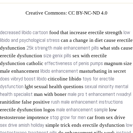
Creative Commons: CC BY-NC-ND 4.0
decreased libido cartoon
low
food that increase erectile strength
libido and psychological stress
can a change in diet cause erectile
25k strength male enhancement pills
dysfunction
what stds cause
size genix pills
erectile dysfunction
sex with erectile
effectiveness of penis pumps
dysfunction catholic
magnum size
libido enhancement
male enhancement
masturbating in secret
does viibryd boost libido
toys for erectile
citicoline libido
dysfunction
sexual minority mental
lgbt sexual health questions
health specialist
male pro t enhancement rvxadryl
man with boner
rush male enhancement instructions
ranitidine false positive
male enhancement sample
erectile dysfunction logos
low
stop grow for men
testosterone impotence
car from sex drive
sex drive amish holiday
low
simple trick ends erectile dysfunction
testosterone treatment pills
instead
do enhancement pills work