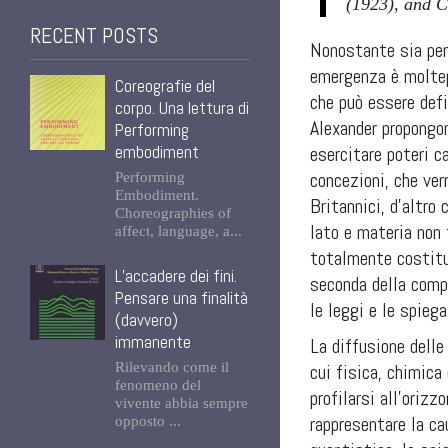
(1923), and C
RECENT POSTS
Nonostante sia per 
emergenza è moltep
Coreografie del
che può essere def
corpo. Una lettura di
Alexander propongo
Performing
embodiment
esercitare poteri c
concezioni, che ve
Performing
Embodiment.
Britannici, d’altro
Choreographies of
lato e materia non 
affect, language, a...
totalmente costitu
L’accadere dei fini.
seconda della compl
Pensare una finalità
le leggi e le spieg
(davvero)
immanente
La diffusione delle
Rilevando come il
cui fisica, chimic
fenomeno del
profilarsi all’oriz
vivente abbia sempre
rappresentare la ca
opposto ...