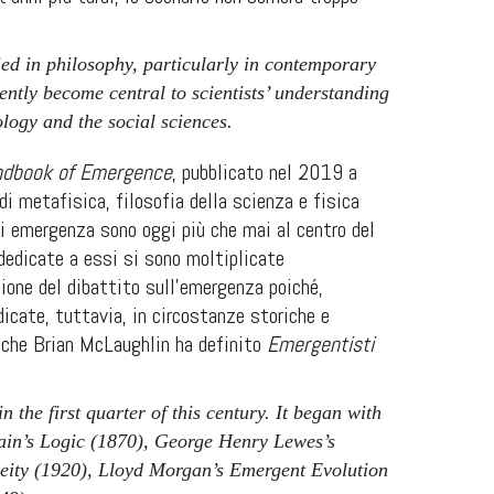
ied in philosophy, particularly in contemporary
ently become central to scientists’ understanding
logy and the social sciences.
ndbook of Emergence
,
pubblicato nel 2019 a
i metafisica, filosofia della scienza e fisica
di emergenza sono oggi più che mai al centro del
 dedicate a essi si sono moltiplicate
ione del dibattito sull’emergenza poiché,
icate, tuttavia, in circostanze storiche e
i che Brian McLaughlin ha definito
Emergentisti
n the first quarter of this century. It began with
Bain’s Logic (1870), George Henry Lewes’s
eity (1920), Lloyd Morgan’s Emergent Evolution