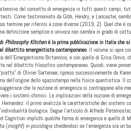
stensivo del concetto di emergenza in tutti questi campi, tutt
ntesti. Come testimoniato da Gibb, Hendry, e Lancaster, sembra 
so termine per riferirsi a cose diverse (2019, 2). Quel che è c
una definizione semplice e univoca non sembra in grado di catt
 di
Philosophy Kitchen
è la prima pubblicazione in Italia che si
del dibattito emergentista contemporaneo
. Il volume si apre co
ca dell’Emergentismo Britannico, e con quello di Erica Onnis, che
te nel dibattito filosofico contemporaneo. Quindi, viene prese
“piatto” di Olivier Sartenaer, ripreso successivamente da Kar
ema dell’origine dello spaziotempo nella fisica quantistica. Il 
uggerisce che la nozione di emergenza si contrappone alla mer
vere i sistemi chimici. Le implicazioni della nozione di emerg
 Hernandez: il primo analizza le caratteristiche dei sistemi c
’individualità biologica. Segue l’articolo di Alfredo Paternoster
d Cognition implichi qualche forma di emergenza e quello di Mi
ta (
insight
) in psicologia chiedendosi se l’emergenza sia un b