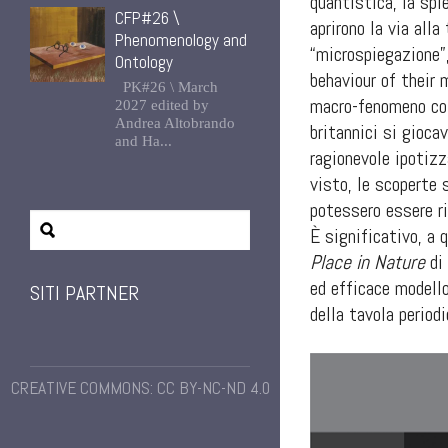
quantistica, la spi
CFP#26 \
aprirono la via all
Phenomenology and
“microspiegazione”
Ontology
behaviour of their
PK#26 \ March
macro-fenomeno coin
2027 edited by
Andrea Altobrando
britannici si gioca
and Ha...
ragionevole ipotizz
visto, le scoperte 
potessero essere ri
È significativo, a 
Place in Nature
di 
ed efficace modello
SITI PARTNER
della tavola periodi
CREATIVE COMMONS: CC BY-NC-ND 4.0