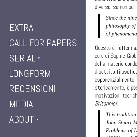
diverso, se non per
RIVISTA
Since the nin
EXTRA
philosophy of
of phenomena 
CALL FOR PAPERS
Questa è l’affermaz
cura di Sophie Gibb
SERIAL
della materia cond
LONGFORM
dibattito filosofic
esponenzialmente. I
RECENSIONI
storicamente, è pos
motivazioni teorich
MEDIA
Britannici
:
This tradition
ABOUT
John Stuart M
Problems of L