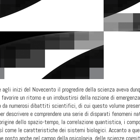
 agli inizi del Novecento il progredire della scienza aveva dun
a favorire un ritorno e un irrobustirsi della nozione di emergen
da numerosi dibattiti scientifici, di cui questo volume presen
er descrivere e comprendere una serie di disparati fenomeni nat
origine dello spazio-tempo, la correlazione quantistica, i com
sì come le caratteristiche dei sistemi biologici. Accanto a ques
e posto anche nel campo della psicologia, delle scienze cogniti