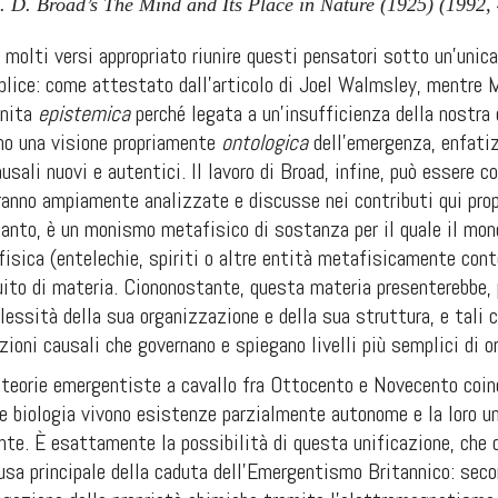
. D. Broad’s The Mind and Its Place in Nature (1925) (1992, 
molti versi appropriato riunire questi pensatori sotto un’unica
lice: come attestato dall’articolo di Joel Walmsley, mentre 
inita
epistemica
perché legata a un’insufficienza della nostra
no una visione propriamente
ontologica
dell’emergenza, enfati
ausali nuovi e autentici. Il lavoro di Broad, infine, può essere 
rranno ampiamente analizzate e discusse nei contributi qui pro
 canto, è un monismo metafisico di sostanza per il quale il mo
fisica (entelechie, spiriti o altre entità metafisicamente cont
ito di materia. Ciononostante, questa materia presenterebbe, p
essità della sua organizzazione e della sua struttura, e tali c
azioni causali che governano e spiegano livelli più semplici di 
 teorie emergentiste a cavallo fra Ottocento e Novecento coin
a e biologia vivono esistenze parzialmente autonome e la loro 
zonte. È esattamente la possibilità di questa unificazione, che 
usa principale della caduta dell’Emergentismo Britannico: sec