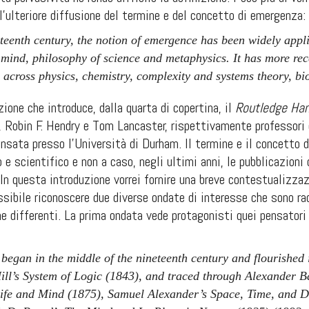
 l’ulteriore diffusione del termine e del concetto di emergenza:
eteenth century, the notion of emergence has been widely appl
 mind, philosophy of science and metaphysics. It has more rec
across physics, chemistry, complexity and systems theory, bio
ione che introduce, dalla quarta di copertina, il
Routledge Ha
, Robin F. Hendry e Tom Lancaster, rispettivamente professori d
ensata presso l’Università di Durham
.
Il termine e il concetto 
o e scientifico e non a caso, negli ultimi anni, le pubblicazioni
n questa introduzione vorrei fornire una breve contestualizzaz
sibile riconoscere due diverse ondate di interesse che sono rad
e differenti. La prima ondata vede protagonisti quei pensator
 began in the middle of the nineteenth century and flourished i
ill’s System of Logic (1843), and traced through Alexander 
ife and Mind (1875), Samuel Alexander’s Space, Time, and D