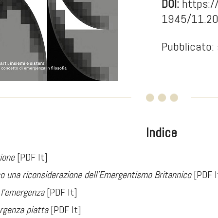
DOI:
https:/
1945/11.2
Pubblicato:
Indice
ione
[PDF It]
o una riconsiderazione dell'Emergentismo Britannico
[PDF I
 l'emergenza
[PDF It]
genza piatta
[PDF It]