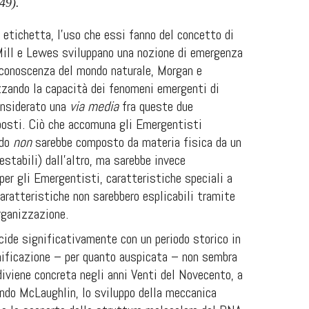
49).
 etichetta, l’uso che essi fanno del concetto di
Mill e Lewes sviluppano una nozione di emergenza
 conoscenza del mondo naturale, Morgan e
zzando la capacità dei fenomeni emergenti di
considerato una
via media
fra queste due
posti. Ciò che accomuna gli Emergentisti
ndo
non
sarebbe composto da materia fisica da un
estabili) dall’altro, ma sarebbe invece
er gli Emergentisti, caratteristiche speciali a
aratteristiche non sarebbero esplicabili tramite
organizzazione.
cide significativamente con un periodo storico in
unificazione – per quanto auspicata – non sembra
diviene concreta negli anni Venti del Novecento, a
ondo McLaughlin, lo sviluppo della meccanica