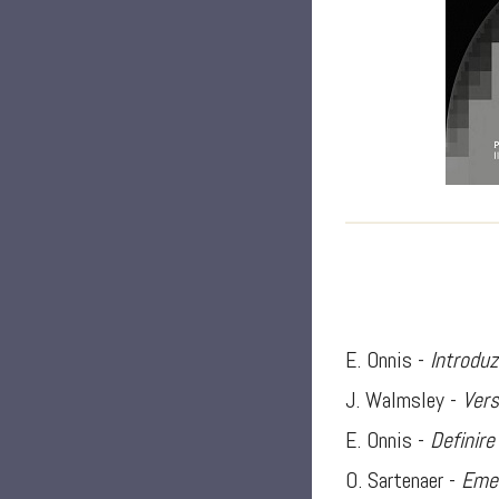
E. Onnis -
Introduz
J. Walmsley -
Vers
E. Onnis -
Definire
O. Sartenaer -
Emer