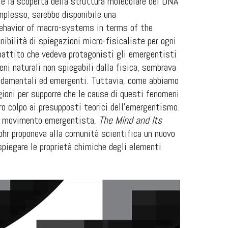
 e la scoperta della struttura molecolare del DNA
omplesso, sarebbe disponibile una
behavior of macro-systems in terms of the
bilità di spiegazioni micro-fisicaliste per ogni
battito che vedeva protagonisti gli emergentisti
eni naturali non spiegabili dalla fisica, sembrava
fondamentali ed emergenti. Tuttavia, come abbiamo
gioni per supporre che le cause di questi fenomeni
ro colpo ai presupposti teorici dell’emergentismo.
 al movimento emergentista,
The Mind and Its
ohr proponeva alla comunità scientifica un nuovo
piegare le proprietà chimiche degli elementi