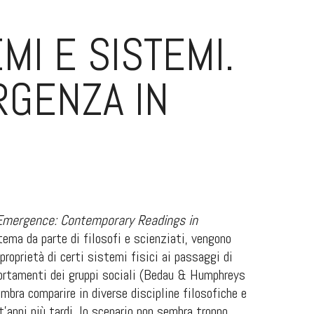
MI E SISTEMI.
RGENZA IN
Emergence: Contemporary Readings in
 tema da parte di filosofi e scienziati, vengono
roprietà di certi sistemi fisici ai passaggi di
mportamenti dei gruppi sociali (Bedau & Humphreys
ra comparire in diverse discipline filosofiche e
t’anni più tardi, lo scenario non sembra troppo