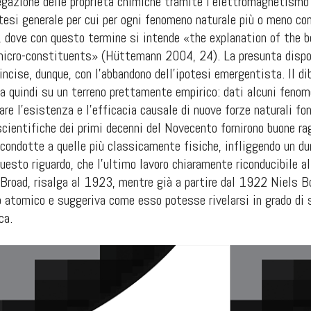
egazione delle proprietà chimiche tramite l’elettromagnetismo
a tesi generale per cui per ogni fenomeno naturale più o meno c
, dove con questo termine si intende «the explanation of the 
 micro-constituents» (Hüttemann 2004, 24). La presunta disponi
cise, dunque, con l’abbandono dell’ipotesi emergentista. Il di
va quindi su un terreno prettamente empirico: dati alcuni fenom
are l’esistenza e l’efficacia causale di nuove forze naturali 
scientifiche dei primi decenni del Novecento fornirono buone ra
condotte a quelle più classicamente fisiche, infliggendo un du
questo riguardo, che l’ultimo lavoro chiaramente riconducibile
Broad, risalga al 1923, mentre già a partire dal 1922 Niels B
 atomico e suggeriva come esso potesse rivelarsi in grado di s
ca.