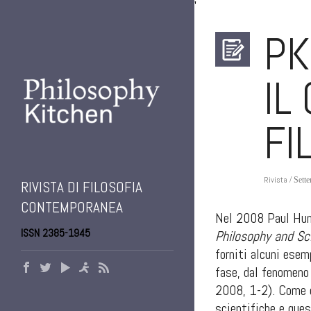
'
PK
IL
FI
Rivista
/ Sett
RIVISTA DI FILOSOFIA
CONTEMPORANEA
Nel 2008 Paul Hump
ISSN 2385-1945
Philosophy and Sc
forniti alcuni esem
fase, dal fenomeno 
2008, 1-2). Come e
scientifiche e ques