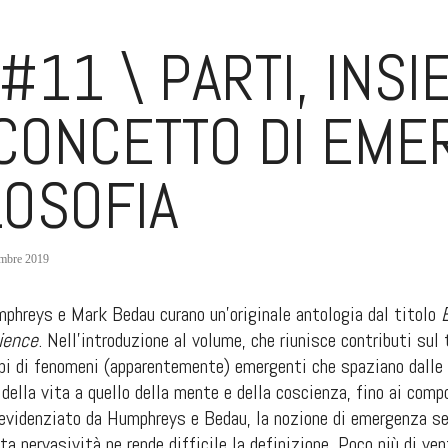
#11 \ PARTI, INSIE
 CONCETTO DI EME
LOSOFIA
embre 2019
hreys e Mark Bedau curano un’originale antologia dal titolo
ience
. Nell’introduzione al volume, che riunisce contributi sul
pi di fenomeni (apparentemente) emergenti che spaziano dalle p
della vita a quello della mente e della coscienza, fino ai co
videnziato da Humphreys e Bedau, la nozione di emergenza semb
ta pervasività ne rende difficile la definizione. Poco più di ven