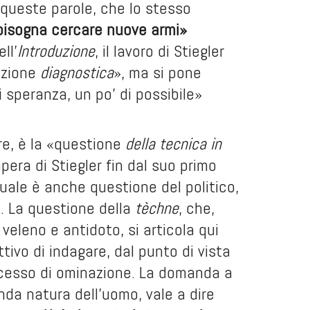
 queste parole, che lo stesso
 bisogna cercare nuove armi»
ll’
Introduzione
, il lavoro di Stiegler
nazione
diagnostica
», ma si pone
i speranza, un po’ di possibile»
re, è la «questione
della tecnica
in
pera di Stiegler fin dal suo primo
 quale è anche questione del politico,
). La questione della
tèchne
, che,
 veleno e antidoto, si articola qui
ttivo di indagare, dal punto di vista
rocesso di ominazione. La domanda a
da natura dell’uomo, vale a dire