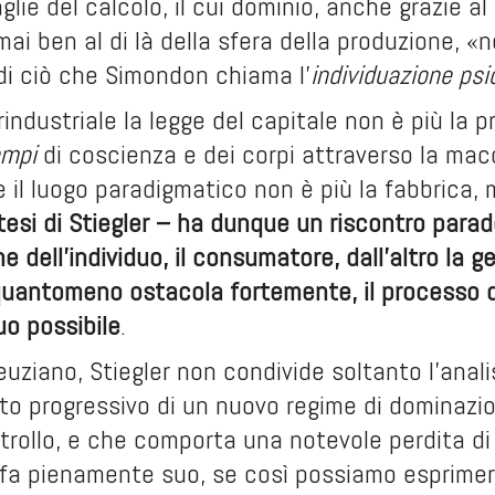
glie del calcolo, il cui dominio, anche grazie al
mai ben al di là della sfera della produzione, «n
 di ciò che Simondon chiama l’
individuazione psi
rindustriale la legge del capitale non è più la 
empi
di coscienza e dei corpi attraverso la macc
 il luogo paradigmatico non è più la fabbrica, 
tesi di Stiegler – ha dunque un riscontro parad
 dell’individuo, il consumatore, dall’altro la g
quantomeno ostacola fortemente, il processo di
uo possibile
.
euziano, Stiegler non condivide soltanto l’analis
to progressivo di un nuovo regime di dominazion
trollo, e che comporta una notevole perdita di i
fa pienamente suo, se così possiamo esprimerci