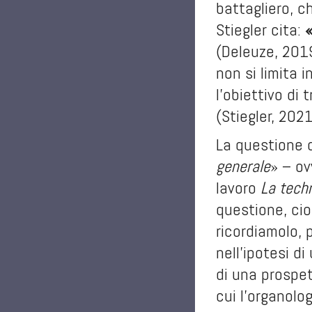
battagliero, c
Stiegler cita:
«
(Deleuze, 2019
non si limita 
l’obiettivo di 
(Stiegler, 2021
La questione d
generale
» – ov
lavoro
La tech
questione, cio
ricordiamolo, 
nell’ipotesi di
di una prospet
cui l’organolo