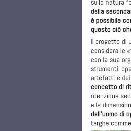
sulla natura “
della seconda
è possibile co
questo ciò che
Il progetto di
considera le «
con la sua orga
strumenti, ope
artefatti e de
concetto di ri
ritenzione sec
e la dimensio
dell’uomo di o
targhe commemo