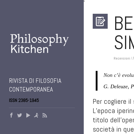
'
BE
SI
Recensioni
/ 
Non c’è evolu
RIVISTA DI FILOSOFIA
G. Deleuze,
P
CONTEMPORANEA
Per cogliere i
ISSN 2385-1945
L’epoca iperin
titolo dell’op
società in que