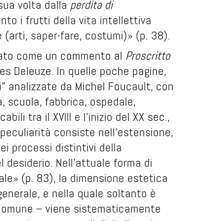
sua volta dalla
perdita di
nto i frutti della vita intellettiva
e (arti, saper-fare, costumi)» (p. 38).
derato come un commento al
Proscritto
lles Deleuze. In quelle poche pagine,
i” analizzate da Michel Foucault, con
a, scuola, fabbrica, ospedale,
li tra il XVIII e l’inizio del XX sec.,
 peculiarità consiste nell’estensione,
i processi distintivi della
l desiderio. Nell’attuale forma di
ale» (p. 83), la dimensione estetica
enerale, e nella quale soltanto è
comune – viene sistematicamente