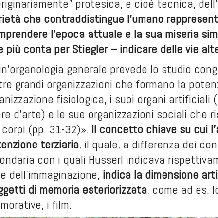
originariamente” protesica, e cioè tecnica, del
rietà che contraddistingue l’umano rappresent
mprendere l’epoca attuale e la sua miseria simb
 più conta per Stiegler – indicare delle vie alt
 un’organologia generale prevede lo studio cong
tre grandi organizzazioni che formano la poten
nizzazione fisiologica, i suoi organi artificiali 
re d’arte) e le sue organizzazioni sociali che ri
i corpi (pp. 31-32)».
Il concetto chiave su cui l
tenzione terziaria
, il quale, a differenza dei con
ondaria con i quali Husserl indicava rispettiv
ne dell’immaginazione,
indica la dimensione arti
ggetti di memoria esteriorizzata
, come ad es. lo 
rative, i film.