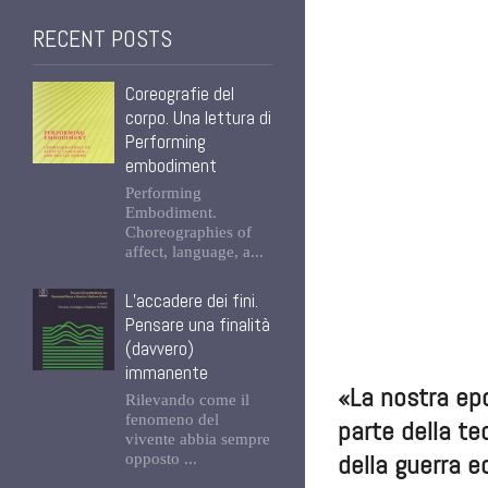
RECENT POSTS
Coreografie del
corpo. Una lettura di
Performing
embodiment
Performing
Embodiment.
Choreographies of
affect, language, a...
L’accadere dei fini.
Pensare una finalità
(davvero)
immanente
«La nostra epo
Rilevando come il
fenomeno del
parte della te
vivente abbia sempre
della guerra 
opposto ...