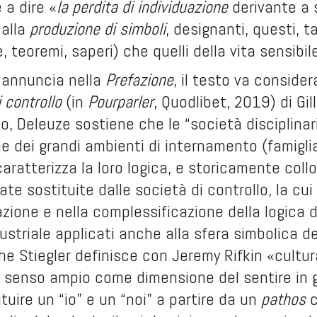
 a dire «
la perdita di individuazione
derivante a 
alla
produzione di simboli
, designanti, questi, ta
, teoremi, saperi) che quelli della vita sensibil
 annuncia nella
Prefazione
, il testo va consi
i controllo
(in
Pourparler
, Quodlibet, 2019) di Gi
, Deleuze sostiene che le “società disciplinar
ne dei grandi ambienti di internamento (famigli
ratterizza la loro logica, e storicamente collocabi
ate sostituite dalle società di controllo, la cui
azione e nella complessificazione della logica de
dustriale applicati anche alla sfera simbolica de
he Stiegler definisce con Jeremy Rifkin «cultur
n senso ampio come dimensione del sentire in g
ituire un “io” e un “noi” a partire da un
pathos