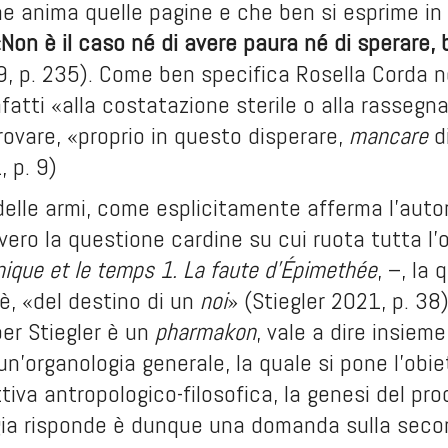
he anima quelle pagine e che ben si esprime in
Non è il caso né di avere paura né di sperare,
, p. 235). Come ben specifica Rosella Corda ne
infatti «alla costatazione sterile o alla rasseg
trovare, «proprio in questo disperare,
mancare
d
, p. 9)
elle armi, come esplicitamente afferma l’auto
vero la questione cardine su cui ruota tutta l’o
nique et le temps 1. La faute d’Épimethée
, –, la
è, «del destino di un
noi
» (Stiegler 2021, p. 38
per Stiegler è un
pharmakon
, vale a dire insieme
 un’organologia generale, la quale si pone l’obie
tiva antropologico-filosofica, la genesi del p
gia risponde è dunque una domanda sulla secon