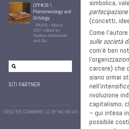
simbolica, vale
CFP#26 \
partecipazione
Phenomenology and
Ontology
(concetti, idee
PK#26 \ March
2027 edited by
Come l’autore
Andrea Altobrando
sulle società d
and Ha...
com’è ben noto
l’organizzazio
carcere) che ca
siano ormai st
SITI PARTNER
nell’intensific
rivoluzione in
capitalismo, c
– qui intesa i
CREATIVE COMMONS: CC BY-NC-ND 4.0
possibile cost