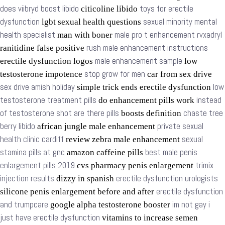
does viibryd boost libido
toys for erectile
citicoline libido
dysfunction
sexual minority mental
lgbt sexual health questions
health specialist
male pro t enhancement rvxadryl
man with boner
rush male enhancement instructions
ranitidine false positive
male enhancement sample
erectile dysfunction logos
low
stop grow for men
testosterone impotence
car from sex drive
sex drive amish holiday
low
simple trick ends erectile dysfunction
testosterone treatment pills
instead
do enhancement pills work
of testosterone shot are there pills
chaste tree
boosts definition
berry libido
private sexual
african jungle male enhancement
health clinic cardiff
sexual
review zebra male enhancement
stamina pills at gnc
best male penis
amazon caffeine pills
enlargement pills 2019
trimix
cvs pharmacy penis enlargement
injection results
erectile dysfunction urologists
dizzy in spanish
erectile dysfunction
silicone penis enlargement before and after
and trumpcare
im not gay i
google alpha testosterone booster
just have erectile dysfunction
vitamins to increase semen