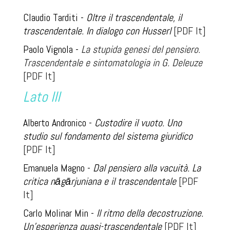
Claudio Tarditi
-
Oltre il trascendentale, il
trascendentale. In dialogo con Husserl
[PDF It]
Paolo Vignola
-
La stupida genesi del pensiero.
Trascendentale e sintomatologia in G
.
Deleuze
[PDF It]
Lato III
Alberto Andronico
-
Custodire il vuoto. Uno
studio sul fondamento del sistema giuridico
[PDF It]
Emanuela Magno -
Dal pensiero alla vacuità. La
critica nāgārjuniana e il trascendentale
[PDF
It]
Carlo Molinar Min
-
Il ritmo della decostruzione.
Un'esperienza quasi-trascendentale
[PDF It]