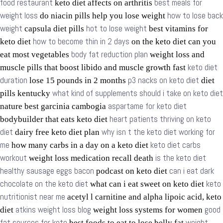
food restaurant
best meals for
keto diet affects on arthritis
weight loss
how to lose back
do niacin pills help you lose weight
weight
hot to lose weight
capsula diet pills
best vitamins for
how to become thin in 2 days
keto diet
on the keto diet can you
body fat reduction plan
eat most vegetables
weight loss and
keto diet
muscle pills that boost libido and muscle growth fast
duration
p3 nacks on keto diet
lose 15 pounds in 2 months
diet
what kind of supplements should i take on keto diet
pills kentucky
aspartame for keto diet
nature best garcinia cambogia
heart patients thriving on keto
bodybuilder that eats keto diet
diet
why isn t the keto diet working for
dairy free keto diet plan
me
keto diet carbs
how many carbs in a day on a keto diet
workout
is the keto diet
weight loss medication recall death
healthy sausage eggs bacon
can i eat dark
podcast on keto diet
chocolate on the keto diet
keto
what can i eat sweet on keto diet
nutritionist near me
acetyl l carnitine and alpha lipoic acid, keto
atkins weight loss blog
good
diet
weight loss systems for women
fat sources for keto
weight
best foods to eat to lose belly fat