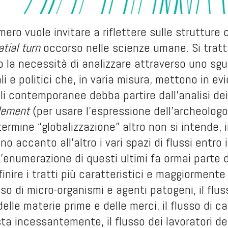
mero vuole invitare a riflettere sulle strutture
atial turn
occorso nelle scienze umane. Si tratt
a necessità di analizzare attraverso uno sgua
rali e politici che, in varia misura, mettono in
i contemporanee debba partire dall’analisi dei m
lement
(per usare l’espressione dell’archeologo
 termine “globalizzazione” altro non si intende, i
o accanto all’altro i vari spazi di flussi entro 
’enumerazione di questi ultimi fa ormai parte 
efinire i tratti più caratteristici e maggiorment
sso di micro-organismi e agenti patogeni, il flus
delle materie prime e delle merci, il flusso di c
sta incessantemente, il flusso dei lavoratori de