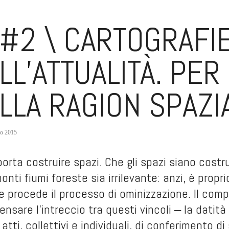
#2 \ CARTOGRAFI
LL’ATTUALITÀ. PER
LLA RAGION SPAZI
o 2015
rta costruire spazi. Che gli spazi siano costrui
nti fiumi foreste sia irrilevante: anzi, è propri
e procede il processo di ominizzazione. Il comp
ensare l’intreccio tra questi vincoli ‒ la dati
 atti, collettivi e individuali, di conferimento d