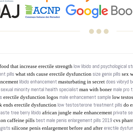
low libido and psychological s
food that increase erectile strength
t pills
size genix pills
what stds cause erectile dysfunction
sex w
libido enhancement
does viibryd b
ancement
masturbating in secret
sexual minority mental health specialist
male pro 
s
man with boner
s
male enhancement sample
erectile dysfunction logos
low testo
low testosterone treatment pills
k ends erectile dysfunction
do e
aste tree berry libido
private se
african jungle male enhancement
best male penis enlargement pills 2019
n caffeine pills
cvs phar
ogists
erectile dysfu
silicone penis enlargement before and after