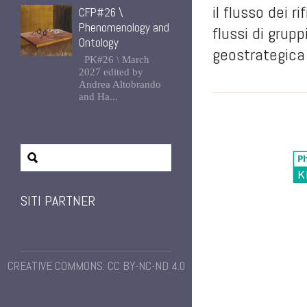
il flusso dei r
CFP#26 \
Phenomenology and
flussi di grup
Ontology
geostrategica 
PK#26 \ March
2027 edited by
Andrea Altobrando
and Ha...
SITI PARTNER
CREATIVE COMMONS: CC BY-NC-ND 4.0