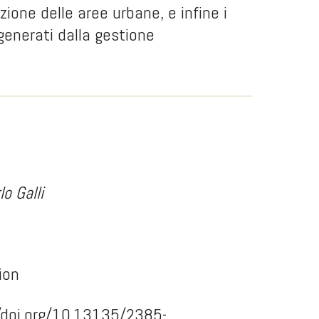
azione delle aree urbane, e infine i
 generati dalla gestione
lo Galli
ion
/doi.org/10.13135/2385-