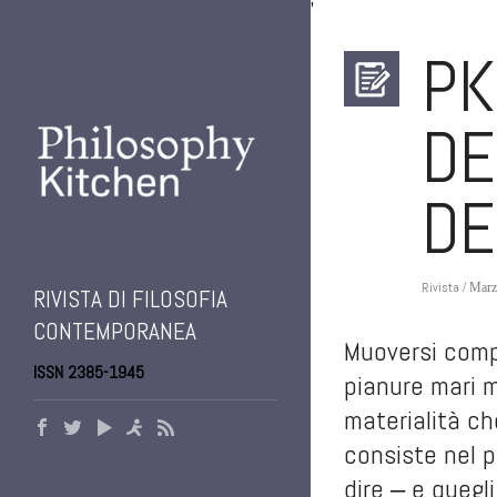
'
PK
DE
DE
Rivista
/ Marz
RIVISTA DI FILOSOFIA
CONTEMPORANEA
Muoversi compo
ISSN 2385-1945
pianure mari mo
materialità ch
consiste nel p
dire ‒ e quegli