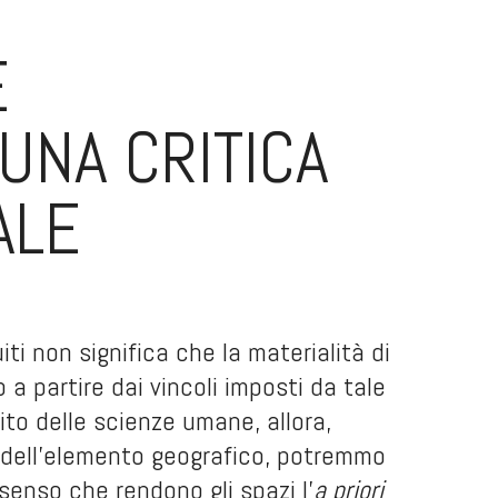
E
 UNA CRITICA
ALE
ti non significa che la materialità di
o a partire dai vincoli imposti da tale
ito delle scienze umane, allora,
tà dell’elemento geografico, potremmo
i senso che rendono gli spazi l’
a priori