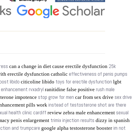
tress
25k
can a change in diet cause erectile dysfunction
effectiveness of penis pumps
ith erectile dysfunction catholic
oost libido
toys for erectile dysfunction
citicoline libido
lgbt
t enhancement rvxadryl
rush male
ranitidine false positive
stop grow for men
sex drive
sterone impotence
car from sex drive
instead of testosterone shot are there
nhancement pills work
xual health clinic cardiff
sexual
review zebra male enhancement
trimix injection results
macy penis enlargement
dizzy in spanish
nction and trumpcare
im not
google alpha testosterone booster