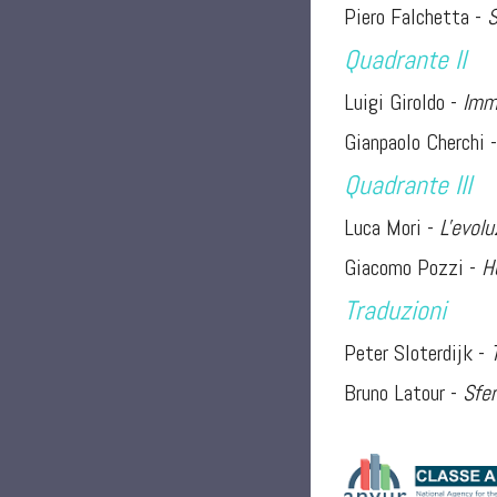
Piero Falchetta -
S
Quadrante II
Luigi Giroldo -
Imma
Gianpaolo Cherchi 
Quadrante III
Luca Mori -
L'evol
Giacomo Pozzi -
H
Traduzioni
Peter Sloterdijk -
Bruno Latour -
Sfer