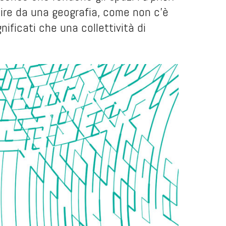
rtire da una geografia, come non c’è
ificati che una collettività di