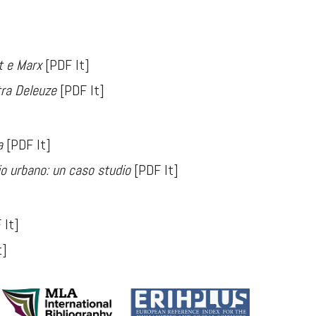
t e Marx
[PDF It]
tra Deleuze
[PDF It]
a
[PDF It]
io urbano: un caso studio
[PDF It]
 It]
t]