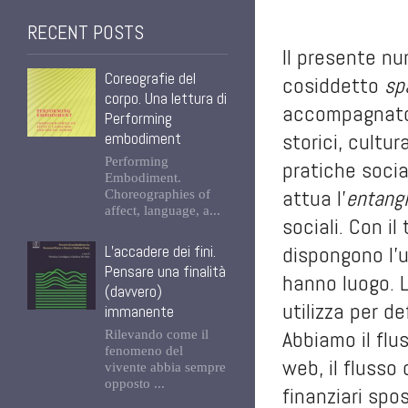
RECENT POSTS
Il presente nu
Coreografie del
cosiddetto
sp
corpo. Una lettura di
accompagnato l
Performing
storici, cultu
embodiment
Performing
pratiche social
Embodiment.
attua l’
entang
Choreographies of
affect, language, a...
sociali. Con il
dispongono l’un
L’accadere dei fini.
Pensare una finalità
hanno luogo. L
(davvero)
utilizza per d
immanente
Abbiamo il flu
Rilevando come il
fenomeno del
web, il flusso 
vivente abbia sempre
opposto ...
finanziari spo