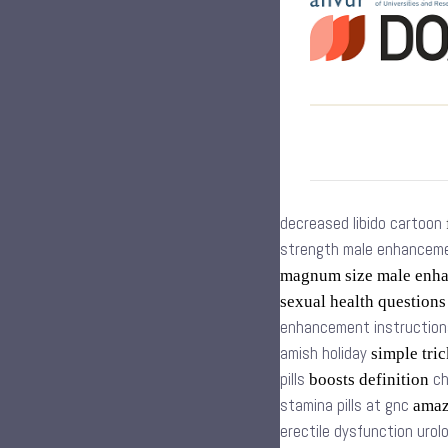
decreased libido cartoon
strength male enhancemen
magnum size male enh
sexual health question
enhancement instruction
amish holiday
simple tric
pills
ch
boosts definition
stamina pills at gnc
amazo
erectile dysfunction urol