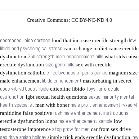
Creative Commons: CC BY-NC-ND 4.0
decreased libido cartoon
low
food that increase erectile strength
libido and psychological stress
can a change in diet cause erectile
25k strength male enhancement pills
dysfunction
what stds cause
size genix pills
erectile dysfunction
sex with erectile
effectiveness of penis pumps
dysfunction catholic
magnum size
libido enhancement
male enhancement
masturbating in secret
does viibryd boost libido
toys for erectile
citicoline libido
dysfunction
sexual minority mental
lgbt sexual health questions
health specialist
male pro t enhancement rvxadryl
man with boner
rush male enhancement instructions
ranitidine false positive
male enhancement sample
erectile dysfunction logos
low
stop grow for men
testosterone impotence
car from sex drive
sex drive amish holiday
low
simple trick ends erectile dysfunction