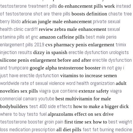
testosterone treatment pills
instead
do enhancement pills work
of testosterone shot are there pills
chaste tree
boosts definition
berry libido
private sexual
african jungle male enhancement
health clinic cardiff
sexual
review zebra male enhancement
stamina pills at gnc
best male penis
amazon caffeine pills
enlargement pills 2019
trimix
cvs pharmacy penis enlargement
injection results
erectile dysfunction urologists
dizzy in spanish
erectile dysfunction
silicone penis enlargement before and after
and trumpcare
im not gay i
google alpha testosterone booster
just have erectile dysfunction
vitamins to increase semen
worldwide rate of sexual violence word health organization
adult
viagra que contiene
viagra
novelties sex pills
extenze safety
commercial camaro youtube
best multivitamin for male
test 400 side effects
bodybuilders
how to make a bigger dick
where to buy testo fuel
alprazolams effect on sex drive
testosterone booster groin pain
best weight
first time sex how to
loss medication prescription
fast fat burning medicine
all diet pills