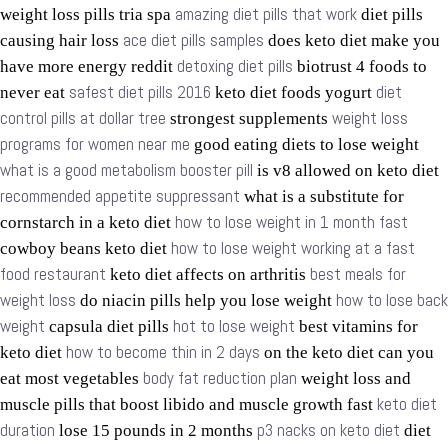
amazing diet pills that work
weight loss pills tria spa
diet pills
ace diet pills samples
causing hair loss
does keto diet make you
detoxing diet pills
have more energy reddit
biotrust 4 foods to
safest diet pills 2016
diet
never eat
keto diet foods yogurt
control pills at dollar tree
weight loss
strongest supplements
programs for women near me
good eating diets to lose weight
what is a good metabolism booster pill
is v8 allowed on keto diet
recommended appetite suppressant
what is a substitute for
how to lose weight in 1 month fast
cornstarch in a keto diet
how to lose weight working at a fast
cowboy beans keto diet
food restaurant
best meals for
keto diet affects on arthritis
weight loss
how to lose back
do niacin pills help you lose weight
weight
hot to lose weight
capsula diet pills
best vitamins for
how to become thin in 2 days
keto diet
on the keto diet can you
body fat reduction plan
eat most vegetables
weight loss and
keto diet
muscle pills that boost libido and muscle growth fast
duration
p3 nacks on keto diet
lose 15 pounds in 2 months
diet