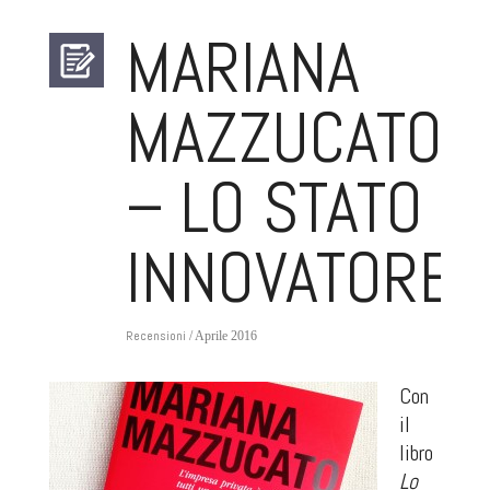
MARIANA
MAZZUCATO
– LO STATO
INNOVATORE
Recensioni
/ Aprile 2016
Con
il
libro
Lo