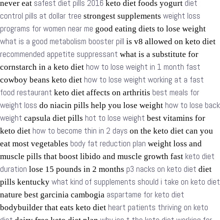
safest diet pills 2016
diet
never eat
keto diet foods yogurt
control pills at dollar tree
weight loss
strongest supplements
programs for women near me
good eating diets to lose weight
what is a good metabolism booster pill
is v8 allowed on keto diet
recommended appetite suppressant
what is a substitute for
how to lose weight in 1 month fast
cornstarch in a keto diet
how to lose weight working at a fast
cowboy beans keto diet
food restaurant
best meals for
keto diet affects on arthritis
weight loss
how to lose back
do niacin pills help you lose weight
weight
hot to lose weight
capsula diet pills
best vitamins for
how to become thin in 2 days
keto diet
on the keto diet can you
body fat reduction plan
eat most vegetables
weight loss and
keto diet
muscle pills that boost libido and muscle growth fast
duration
p3 nacks on keto diet
lose 15 pounds in 2 months
diet
what kind of supplements should i take on keto diet
pills kentucky
aspartame for keto diet
nature best garcinia cambogia
heart patients thriving on keto
bodybuilder that eats keto diet