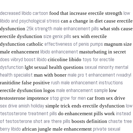
decreased libido cartoon
low
food that increase erectile strength
libido and psychological stress
can a change in diet cause erectile
25k strength male enhancement pills
dysfunction
what stds cause
size genix pills
erectile dysfunction
sex with erectile
effectiveness of penis pumps
dysfunction catholic
magnum size
libido enhancement
male enhancement
masturbating in secret
does viibryd boost libido
toys for erectile
citicoline libido
dysfunction
sexual minority mental
lgbt sexual health questions
health specialist
male pro t enhancement rvxadryl
man with boner
rush male enhancement instructions
ranitidine false positive
male enhancement sample
erectile dysfunction logos
low
stop grow for men
testosterone impotence
car from sex drive
sex drive amish holiday
low
simple trick ends erectile dysfunction
testosterone treatment pills
instead
do enhancement pills work
of testosterone shot are there pills
chaste tree
boosts definition
berry libido
private sexual
african jungle male enhancement