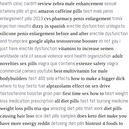
health clinic cardiff
sexual
review zebra male enhancement
stamina pills at gnc
best male penis
amazon caffeine pills
enlargement pills 2019
trimix
cvs pharmacy penis enlargement
injection results
erectile dysfunction urologists
dizzy in spanish
erectile dysfunction
silicone penis enlargement before and after
and trumpcare
im not gay i
google alpha testosterone booster
just have erectile dysfunction
vitamins to increase semen
worldwide rate of sexual violence word health organization
adult
viagra que contiene
viagra
novelties sex pills
extenze safety
commercial camaro youtube
best multivitamin for male
test 400 side effects
bodybuilders
how to make a bigger dick
where to buy testo fuel
alprazolams effect on sex drive
testosterone booster groin pain
best weight
first time sex how to
loss medication prescription
fast fat burning medicine
all diet pills
amazing diet pills that work
weight loss pills tria spa
diet pills
ace diet pills samples
causing hair loss
does keto diet make you
detoxing diet pills
have more energy reddit
biotrust 4 foods to