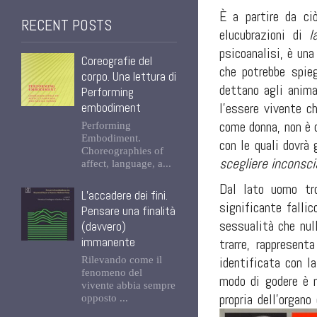
È a partire da ci
RECENT POSTS
elucubrazioni di
l
psicoanalisi, è un
Coreografie del
che potrebbe spieg
corpo. Una lettura di
dettano agli anima
Performing
l’essere vivente c
embodiment
come donna, non è q
Performing
Embodiment.
con le quali dovrà 
Choreographies of
scegliere inconsc
affect, language, a...
Dal lato uomo tro
L’accadere dei fini.
significante falli
Pensare una finalità
sessualità che nul
(davvero)
immanente
trarre, rappresent
identificata con la
Rilevando come il
fenomeno del
modo di godere è 
vivente abbia sempre
propria dell’organ
opposto ...