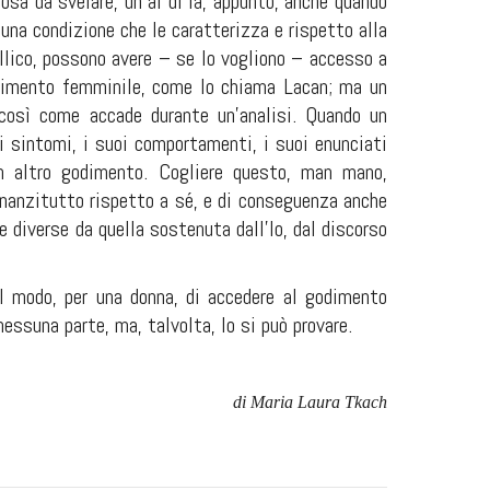
osa da svelare, un al di là, appunto, anche quando
na condizione che le caratterizza e rispetto alla
allico, possono avere – se lo vogliono – accesso a
odimento femminile, come lo chiama Lacan; ma un
, così come accade durante un’analisi. Quando un
i sintomi, i suoi comportamenti, i suoi enunciati
un altro godimento. Cogliere questo, man mano,
innanzitutto rispetto a sé, e di conseguenza anche
e diverse da quella sostenuta dall’Io, dal discorso
il modo, per una donna, di accedere al godimento
nessuna parte, ma, talvolta, lo si può provare.
di Maria Laura Tkach