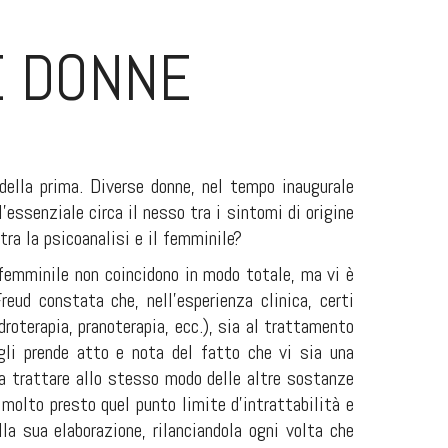
LE DONNE
ella prima. Diverse donne, nel tempo inaugurale
’essenziale circa il nesso tra i sintomi di origine
tra la psicoanalisi e il femminile?
 e femminile non coincidono in modo totale, ma vi è
reud constata che, nell’esperienza clinica, certi
roterapia, pranoterapia, ecc.), sia al trattamento
egli prende atto e nota del fatto che vi sia una
ia trattare allo stesso modo delle altre sostanze
 molto presto quel punto limite d’intrattabilità e
lla sua elaborazione, rilanciandola ogni volta che