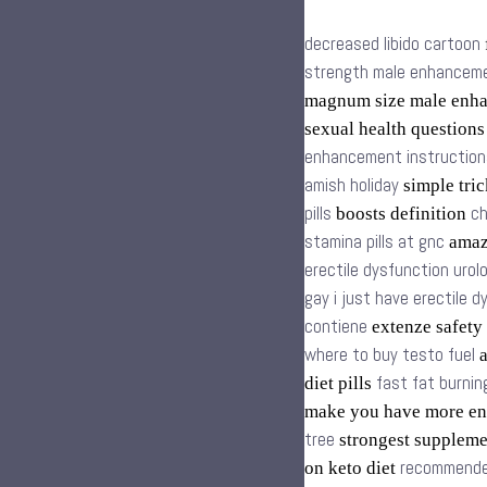
decreased libido cartoon
strength male enhancemen
magnum size male enh
sexual health question
enhancement instruction
amish holiday
simple tric
pills
ch
boosts definition
stamina pills at gnc
amazo
erectile dysfunction urol
gay i just have erectile 
contiene
extenze safety
where to buy testo fuel
a
fast fat burnin
diet pills
make you have more en
tree
strongest supplem
recommende
on keto diet