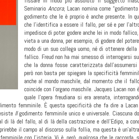
fissare in modo più assoluto il soggetto masc
Seminario
Ancora
, Lacan nomina come “godimento de
godimento che le è proprio è anche presente. In qu
che l’identifica a essere il fallo, per sé e per l’alt
impedisce di poter godere anche lei in modo fallico, 
vieta a una donna, per esempio, di godere del poter
modo di un suo collega uomo, né di ottenere della
fallico. Freud non ha mai smesso di interrogarsi sul
che la donna fosse caratterizzata dall’assumersi l
però non basta per spiegare la specificità femminil
anche al mondo maschile, dal momento che il fallo
coincide con l’organo maschile. Jacques Lacan non è
quale l’opera freudiana si era arenata, interrogan
odimento femminile. È questa specificità che fa dire a Laca
esiste
Il
godimento femminile unico e universale. Ciascuna don
 di là del fallo, al di là della castrazione e dell’Edipo, a cond
prirebbe il campo al discorso sulla follia, ma questa è un’alt
l femminile con l’isteria. Vi è, però, qualcosa che le raccorda, 