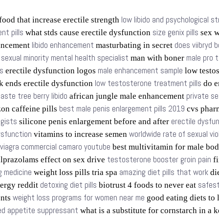
low libido and psychological s
food that increase erectile strength
t pills
size genix pills
what stds cause erectile dysfunction
sex w
libido enhancement
does viibryd b
ancement
masturbating in secret
sexual minority mental health specialist
male pro 
s
man with boner
s
male enhancement sample
erectile dysfunction logos
low testo
low testosterone treatment pills
k ends erectile dysfunction
do e
aste tree berry libido
private se
african jungle male enhancement
best male penis enlargement pills 2019
n caffeine pills
cvs phar
ogists
erectile dysfu
silicone penis enlargement before and after
dysfunction
worldwide rate of sexual vi
vitamins to increase semen
viagra commercial camaro youtube
best multivitamin for male bo
testosterone booster groin pain
lprazolams effect on sex drive
fi
g medicine
amazing diet pills that work
weight loss pills tria spa
die
detoxing diet pills
safest
ergy reddit
biotrust 4 foods to never eat
weight loss programs for women near me
ents
good eating diets to
d appetite suppressant
what is a substitute for cornstarch in a 