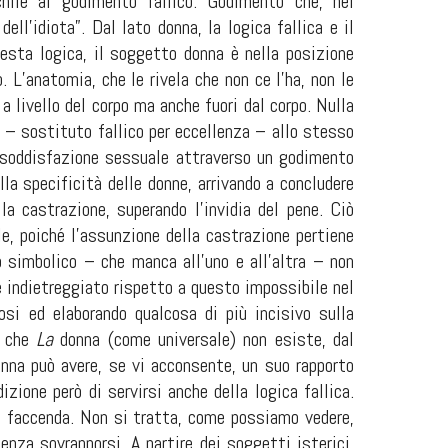
hile al godimento fallico. Godimento che, nel
ll’idiota”. Dal lato donna, la logica fallica e il
esta logica, il soggetto donna è nella posizione
ro. L’anatomia, che le rivela che non ce l’ha, non le
a livello del corpo ma anche fuori dal corpo. Nulla
e – sostituto fallico per eccellenza – allo stesso
 soddisfazione sessuale attraverso un godimento
la specificità delle donne, arrivando a concludere
a castrazione, superando l’invidia del pene. Ciò
e, poiché l’assunzione della castrazione pertiene
 simbolico – che manca all’uno e all’altra – non
 indietreggiato rispetto a questo impossibile nel
dosi ed elaborando qualcosa di più incisivo sulla
n che
La
donna (come universale) non esiste, dal
na può avere, se vi acconsente, un suo rapporto
izione però di servirsi anche della logica fallica.
ra faccenda. Non si tratta, come possiamo vedere,
senza sovrapporsi. A partire dei soggetti isterici,