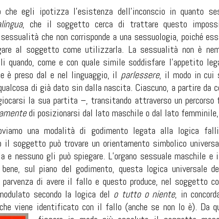
ò che egli ipotizza l’esistenza dell’inconscio in quanto se
alingua
, che il soggetto cerca di trattare questo impossi
a sessualità che non corrisponde a una sessuologia, poiché es
are al soggetto come utilizzarla. La sessualità non è nemm
li quando, come e con quale simile soddisfare l’appetito lega
he è preso dal e nel linguaggio, il
parlessere
,
il modo in cui 
ualcosa di già dato sin dalla nascita. Ciascuno, a partire da 
giocarsi la sua partita –, transitando attraverso un percorso f
iamente
di posizionarsi dal lato maschile o dal lato femminile, 
viamo una modalità di godimento legata alla logica fallica
co il soggetto può trovare un orientamento simbolico universa
la e nessuno gli può spiegare. L’organo sessuale maschile e 
a bene, sul piano del godimento, questa logica universale 
 parvenza di avere il fallo e questo produce, nel soggetto cos
modulato secondo la logica del
o tutto o niente
,
in concor
o che viene identificato con il fallo (anche se non lo è). Da