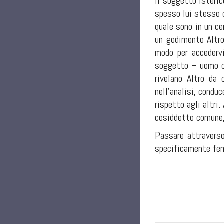
Il soggetto isteric
spesso lui stesso o
quale sono in un ce
un godimento Altro
modo per accedervi
soggetto – uomo o 
rivelano Altro da
nell’analisi, condu
rispetto agli altri
cosiddetto comune, 
Passare attraverso
specificamente femm