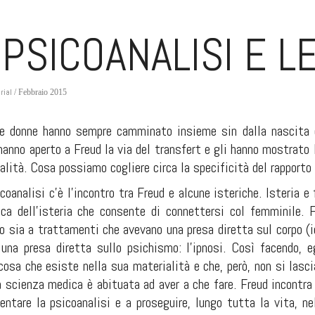
 PSICOANALISI E 
rial
/ Febbraio 2015
le donne hanno sempre camminato insieme sin dalla nascita d
 hanno aperto a Freud la via del transfert e gli hanno mostrato l
alità. Cosa possiamo cogliere circa la specificità del rapporto 
sicoanalisi c’è l’incontro tra Freud e alcune isteriche. Isteria
ica dell’isteria che consente di connettersi col femminile. F
 sia a trattamenti che avevano una presa diretta sul corpo (id
una presa diretta sullo psichismo: l’ipnosi. Così facendo, 
cosa che esiste nella sua materialità e che, però, non si lasc
a scienza medica è abituata ad aver a che fare. Freud incontra
entare la psicoanalisi e a proseguire, lungo tutta la vita, ne