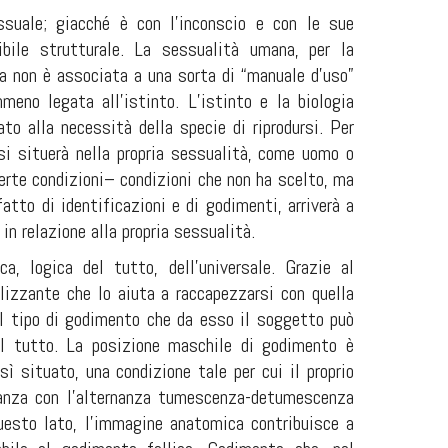
ssuale; giacché è con l’inconscio e con le sue
bile strutturale. La sessualità umana, per la
sa non è associata a una sorta di “manuale d’uso”
eno legata all’istinto. L’istinto e la biologia
to alla necessità della specie di riprodursi. Per
si situerà nella propria sessualità, come uomo o
certe condizioni– condizioni che non ha scelto, ma
atto di identificazioni e di godimenti, arriverà a
in relazione alla propria sessualità.
, logica del tutto, dell’universale. Grazie al
lizzante che lo aiuta a raccapezzarsi con quella
il tipo di godimento che da esso il soggetto può
del tutto. La posizione maschile di godimento è
ì situato, una condizione tale per cui il proprio
danza con l’alternanza tumescenza-detumescenza
 questo lato, l’immagine anatomica contribuisce a