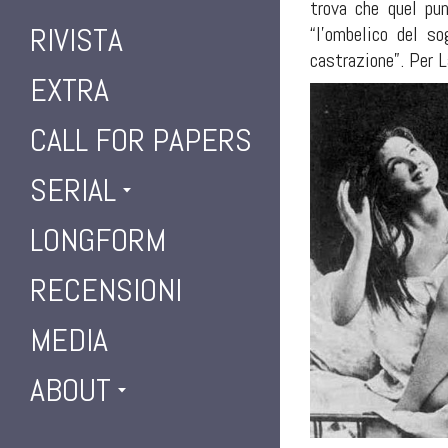
trova che quel pun
RIVISTA
“l’ombelico del s
castrazione”. Per La
EXTRA
CALL FOR PAPERS
SERIAL
LONGFORM
RECENSIONI
MEDIA
ABOUT