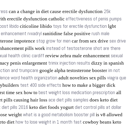
tress
25k
can a change in diet cause erectile dysfunction
effectiveness of penis pumps
ith erectile dysfunction catholic
oost libido
toys for erectile dysfunction
citicoline libido
lgbt
t enhancement rvxadryl
rush male
ranitidine false positive
stop grow for men
sex drive
sterone impotence
car from sex drive
instead of testosterone shot are there
nhancement pills work
xual health clinic cardiff
sexual
review zebra male enhancement
trimix injection results
macy penis enlargement
dizzy in spanish
nction and trumpcare
im not
google alpha testosterone booster
olence word health organization
viagra que
adult novelties sex pills
test 400 side effects
dybuilders
how to make a bigger dick
best weight loss medication prescription
rst time sex how to
all
ace diet pills samples
t pills causing hair loss
does keto diet
 diet pills 2016
diet control pills at dollar
keto diet foods yogurt
what is a good metabolism booster pill
 lose weight
is v8 allowed
how to lose weight in 1 month fast
keto diet
cowboy beans keto