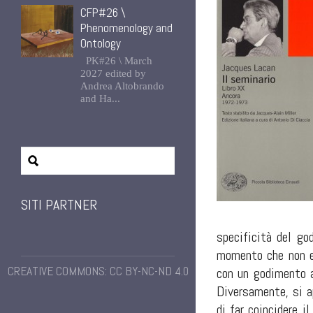
CFP#26 \
Phenomenology and
Ontology
PK#26 \ March
2027 edited by
Andrea Altobrando
and Ha...
SITI PARTNER
specificità del g
momento che non 
CREATIVE COMMONS: CC BY-NC-ND 4.0
con un godimento al
Diversamente, si a
di far coincidere i