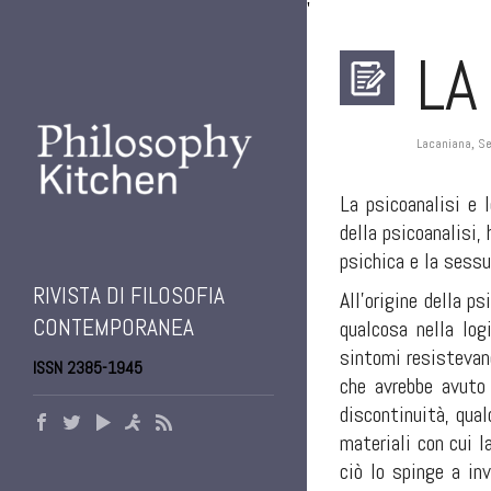
'
LA
Lacaniana
Se
,
La psicoanalisi e 
della psicoanalisi,
psichica e la sessu
RIVISTA DI FILOSOFIA
All’origine della p
CONTEMPORANEA
qualcosa nella log
sintomi resistevano
ISSN 2385-1945
che avrebbe avuto 
discontinuità, qual
materiali con cui l
ciò lo spinge a inv