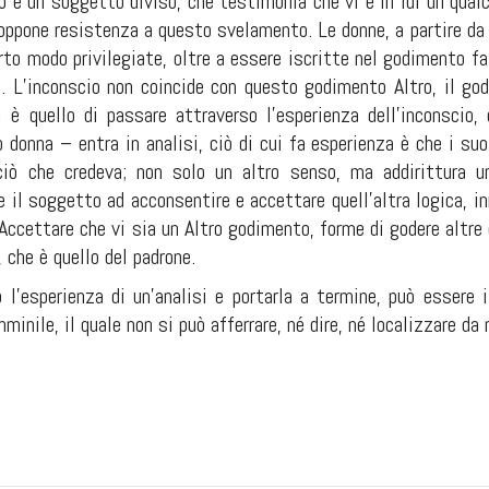
o è un soggetto diviso, che testimonia che vi è in lui un qualc
ppone resistenza a questo svelamento. Le donne, a partire da u
rto modo privilegiate, oltre a essere iscritte nel godimento f
. L’inconscio non coincide con questo godimento Altro, il g
 è quello di passare attraverso l’esperienza dell’inconscio
donna – entra in analisi, ciò di cui fa esperienza è che i suo
 ciò che credeva; non solo un altro senso, ma addirittura 
ce il soggetto ad acconsentire e accettare quell’altra logica, 
. Accettare che vi sia un Altro godimento, forme di godere altre 
che è quello del padrone.
 l’esperienza di un’analisi e portarla a termine, può essere 
inile, il quale non si può afferrare, né dire, né localizzare da 