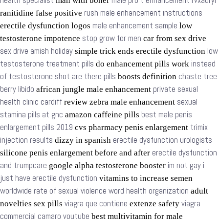
health specialist
male pro t enhancement rvxadryl
man with boner
rush male enhancement instructions
ranitidine false positive
male enhancement sample
erectile dysfunction logos
low
stop grow for men
testosterone impotence
car from sex drive
sex drive amish holiday
low
simple trick ends erectile dysfunction
testosterone treatment pills
instead
do enhancement pills work
of testosterone shot are there pills
chaste tree
boosts definition
berry libido
private sexual
african jungle male enhancement
health clinic cardiff
sexual
review zebra male enhancement
stamina pills at gnc
best male penis
amazon caffeine pills
enlargement pills 2019
trimix
cvs pharmacy penis enlargement
injection results
erectile dysfunction urologists
dizzy in spanish
erectile dysfunction
silicone penis enlargement before and after
and trumpcare
im not gay i
google alpha testosterone booster
just have erectile dysfunction
vitamins to increase semen
worldwide rate of sexual violence word health organization
adult
viagra que contiene
viagra
novelties sex pills
extenze safety
commercial camaro youtube
best multivitamin for male