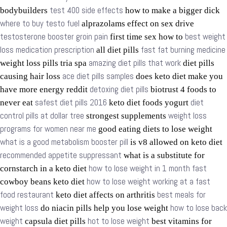
test 400 side effects
bodybuilders
how to make a bigger dick
where to buy testo fuel
alprazolams effect on sex drive
testosterone booster groin pain
best weight
first time sex how to
loss medication prescription
fast fat burning medicine
all diet pills
amazing diet pills that work
weight loss pills tria spa
diet pills
ace diet pills samples
causing hair loss
does keto diet make you
detoxing diet pills
have more energy reddit
biotrust 4 foods to
safest diet pills 2016
diet
never eat
keto diet foods yogurt
control pills at dollar tree
weight loss
strongest supplements
programs for women near me
good eating diets to lose weight
what is a good metabolism booster pill
is v8 allowed on keto diet
recommended appetite suppressant
what is a substitute for
how to lose weight in 1 month fast
cornstarch in a keto diet
how to lose weight working at a fast
cowboy beans keto diet
food restaurant
best meals for
keto diet affects on arthritis
weight loss
how to lose back
do niacin pills help you lose weight
weight
hot to lose weight
capsula diet pills
best vitamins for