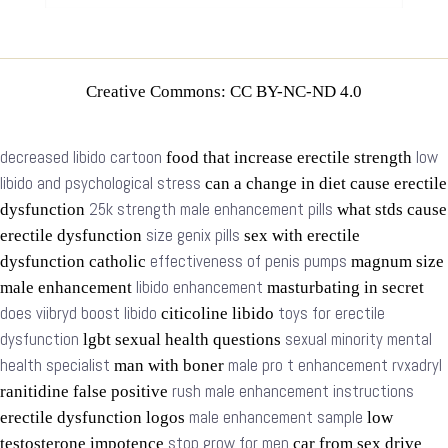
Creative Commons: CC BY-NC-ND 4.0
decreased libido cartoon
low
food that increase erectile strength
libido and psychological stress
can a change in diet cause erectile
25k strength male enhancement pills
dysfunction
what stds cause
size genix pills
erectile dysfunction
sex with erectile
effectiveness of penis pumps
dysfunction catholic
magnum size
libido enhancement
male enhancement
masturbating in secret
does viibryd boost libido
toys for erectile
citicoline libido
dysfunction
sexual minority mental
lgbt sexual health questions
health specialist
male pro t enhancement rvxadryl
man with boner
rush male enhancement instructions
ranitidine false positive
male enhancement sample
erectile dysfunction logos
low
stop grow for men
testosterone impotence
car from sex drive