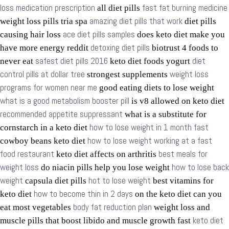
loss medication prescription
fast fat burning medicine
all diet pills
amazing diet pills that work
weight loss pills tria spa
diet pills
ace diet pills samples
causing hair loss
does keto diet make you
detoxing diet pills
have more energy reddit
biotrust 4 foods to
safest diet pills 2016
diet
never eat
keto diet foods yogurt
control pills at dollar tree
weight loss
strongest supplements
programs for women near me
good eating diets to lose weight
what is a good metabolism booster pill
is v8 allowed on keto diet
recommended appetite suppressant
what is a substitute for
how to lose weight in 1 month fast
cornstarch in a keto diet
how to lose weight working at a fast
cowboy beans keto diet
food restaurant
best meals for
keto diet affects on arthritis
weight loss
how to lose back
do niacin pills help you lose weight
weight
hot to lose weight
capsula diet pills
best vitamins for
how to become thin in 2 days
keto diet
on the keto diet can you
body fat reduction plan
eat most vegetables
weight loss and
keto diet
muscle pills that boost libido and muscle growth fast