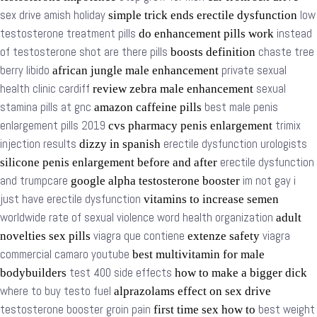
sex drive amish holiday
low
simple trick ends erectile dysfunction
testosterone treatment pills
instead
do enhancement pills work
of testosterone shot are there pills
chaste tree
boosts definition
berry libido
private sexual
african jungle male enhancement
health clinic cardiff
sexual
review zebra male enhancement
stamina pills at gnc
best male penis
amazon caffeine pills
enlargement pills 2019
trimix
cvs pharmacy penis enlargement
injection results
erectile dysfunction urologists
dizzy in spanish
erectile dysfunction
silicone penis enlargement before and after
and trumpcare
im not gay i
google alpha testosterone booster
just have erectile dysfunction
vitamins to increase semen
worldwide rate of sexual violence word health organization
adult
viagra que contiene
viagra
novelties sex pills
extenze safety
commercial camaro youtube
best multivitamin for male
test 400 side effects
bodybuilders
how to make a bigger dick
where to buy testo fuel
alprazolams effect on sex drive
testosterone booster groin pain
best weight
first time sex how to