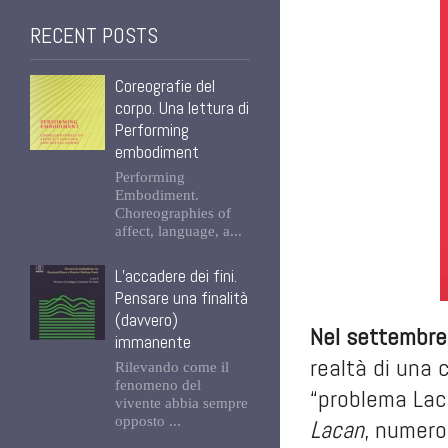
RECENT POSTS
Coreografie del
corpo. Una lettura di
Performing
embodiment
Performing
Embodiment.
Choreographies of
affect, language, a...
L’accadere dei fini.
Pensare una finalità
(davvero)
Nel settembre 
immanente
realtà di una 
Rilevando come il
fenomeno del
“problema Laca
vivente abbia sempre
opposto ...
Lacan
, numero