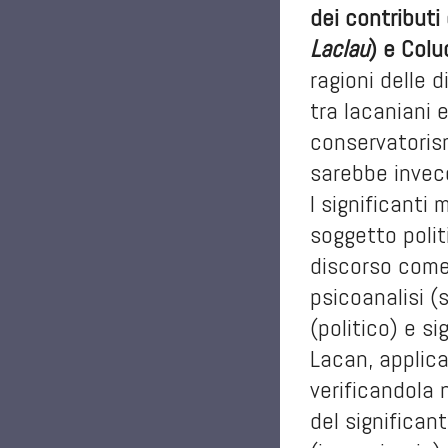
dei contributi 
Laclau
) e Colu
ragioni delle d
tra lacaniani e
conservatorism
sarebbe invece
I significanti 
soggetto polit
discorso come 
psicoanalisi (
(politico) e s
Lacan, applica
verificandola 
del significant