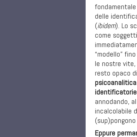
fondamentale 
delle identifi
(
ibidem
). Lo s
come soggetti 
immediatamente
“modello” fin
le nostre vite
resto opaco d
psicoanalitica
identificatorie
annodando, al 
incalcolabile 
(sup)pongono 
Eppure permang