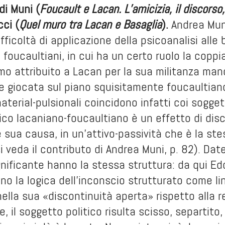
di Muni (
Foucault e Lacan. L’amicizia, il discorso,
cci (
Quel muro tra Lacan e Basaglia
).
Andrea Muni
ifficoltà di applicazione della psicoanalisi alle
 foucaultiani, in cui ha un certo ruolo la coppi
o attribuito a Lacan per la sua militanza manc
 giocata sul piano squisitamente foucaultiano 
material-pulsionali coincidono infatti coi soggett
ico lacaniano-foucaultiano è un effetto di disc
sua causa, in un’attivo-passività che è la ste
si veda il contributo di Andrea Muni, p. 82). D
ignificante hanno la stessa struttura: da qui Ed
no la logica dell’inconscio strutturato come lin
nella sua «discontinuità aperta» rispetto alla r
e, il soggetto politico risulta scisso, separtito