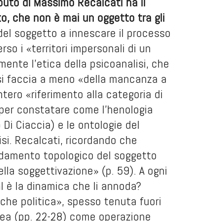
buto di Massimo Recalcati ha il
to, che non è mai un oggetto tra gli
del soggetto a innescare il processo
so i «territori impersonali di un
ente l’etica della psicoanalisi, che
o si faccia a meno «della mancanza a
intero «riferimento alla categoria di
e per constatare come l’henologia
 Di Ciaccia) e le ontologie del
si. Recalcati, ricordando che
nodamento topologico del soggetto
ella soggettivazione» (p. 59). A ogni
al è la dinamica che li annoda?
nche politica», spesso tenuta fuori
ndrea (pp. 22-28) come operazione