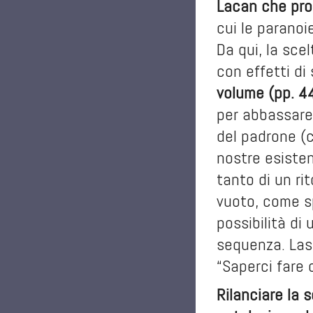
Lacan che prol
cui le paranoie
Da qui, la sce
con effetti di 
volume (pp. 44
per abbassare 
del padrone (c
nostre esisten
tanto di un ri
vuoto, come sp
possibilità di
sequenza. Lasc
“Saperci fare 
Rilanciare la 