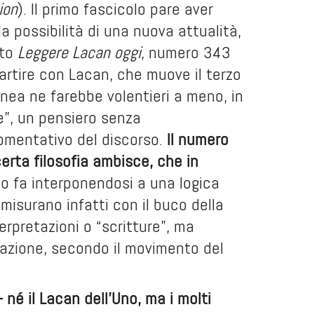
ion
). Il primo fascicolo pare aver
a possibilità di una nuova attualità,
ato
Leggere Lacan oggi
, numero 343
artire con Lacan
, che muove il terzo
nea ne farebbe volentieri a meno, in
e”, un pensiero senza
omentativo del discorso.
Il numero
rta filosofia ambisce, che in
 lo fa interponendosi a una logica
 misurano infatti con il buco della
rpretazioni o “scritture”, ma
mazione, secondo il movimento del
né il Lacan dell’Uno, ma i molti