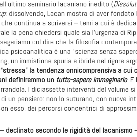
dall’ultimo seminario lacaniano inedito (
Dissolut
up
: dissolvendo, Lacan mostra di aver fondato l
 che continua a scriversi – temi a cui è dedic
ale la pena chiedersi quale sia l’urgenza di
Rip
ageriamo col dire che la filosofia contempora
ica psicoanalitica è una “scienza senza saper
, un’immistione spuria e ibrida nel rigore arg
“stressa” la tendenza onnicomprensiva a cui ce
iani definiremmo un
tutto-sapere immaginario
. E
arrandola. I diciassette interventi del volume si
i un pensiero: non lo suturano, con nuove inte
on esso, dei percorsi concentrici di approssi
 declinato secondo le rigidità del lacanismo – 