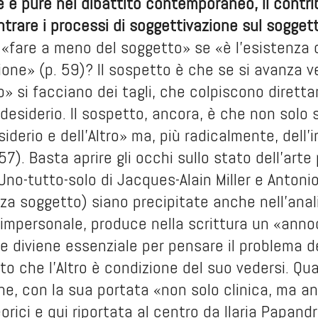
 e pure nel dibattito contemporaneo, il contri
entrare i processi di soggettivazione sul sogget
«fare a meno del soggetto» se «è l’esistenza 
ione» (p. 59)? Il sospetto è che se si avanza ver
 si facciano dei tagli, che colpiscono direttam
 desiderio. Il sospetto, ancora, è che non sol
iderio e dell’Altro» ma, più radicalmente, dell’
57). Basta aprire gli occhi sullo stato dell’art
Uno-tutto-solo di Jacques-Alain Miller e Antonio
a soggetto) siano precipitate anche nell’anali
è impersonale, produce nella scrittura un «an
che diviene essenziale per pensare il problema d
to che l’Altro è condizione del suo vedersi. Qu
one, con la sua portata «non solo clinica, ma a
teorici e qui riportata al centro da Ilaria Papa