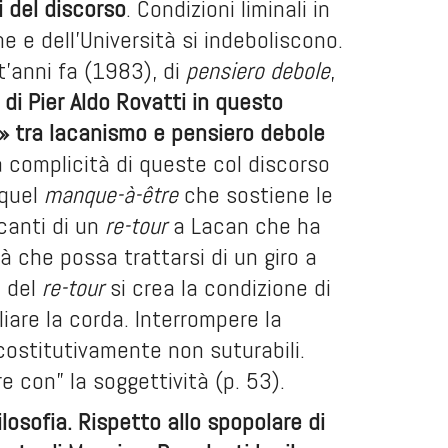
i del discorso
. Condizioni liminali in
ne e dell’Università si indeboliscono.
t’anni fa (1983), di
pensiero debole
,
 di Pier Aldo Rovatti in questo
i» tra lacanismo e pensiero debole
 complicità di queste col discorso
 quel
manque-à-être
che sostiene le
icanti di un
re-tour
a Lacan che ha
tà che possa trattarsi di un giro a
o del
re-tour
si crea la condizione di
iare la corda. Interrompere la
costitutivamente non suturabili.
e con” la soggettività (p. 53).
ilosofia. Rispetto allo spopolare di