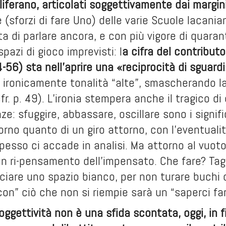
iferano, articolati soggettivamente dai margin
 (sforzi di fare Uno) delle varie Scuole lacania
lta di parlare ancora, e con più vigore di quaran
spazi di gioco imprevisti: l
a cifra del contributo
-56) sta nell’aprire una «reciprocità di sguard
ironicamente tonalità “alte”, smascherando la
fr. p. 49). L’ironia stempera anche il tragico di
ze: sfuggire, abbassare, oscillare sono i signif
torno quanto di un giro attorno, con l’eventuali
esso ci accade in analisi. Ma attorno al vuot
 un ri-pensamento dell’impensato. Che fare? Tagl
iare uno spazio bianco, per non turare buchi 
con” ciò che non si riempie sarà un “saperci far
soggettività non è una sfida scontata, oggi, in f