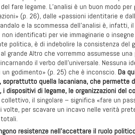
del fare legame. L’analisi è un buon modo per 
cazioni» (p. 26), dalle «passioni identitarie e d
candalo e la scommessa dell’analisi è, infatti, i
non identificati per vie immaginarie o insegne
 politica, è di indebolire la consistenza del gr
o al grande Altro che vorremmo assumesse una p
, incarnando il verbo dell’universale. Nessuna id
i un godimento» (p. 25) che è inconscio.
Da qui
, soprattutto quella lacaniana, che permette di
, i dispositivi di legame, le organizzazioni del co
collettivo, il singolare – significa «fare un pa
di volte, per scavare un incavo nelle verità pret
totali.
ono resistenze nell’accettare il ruolo politico