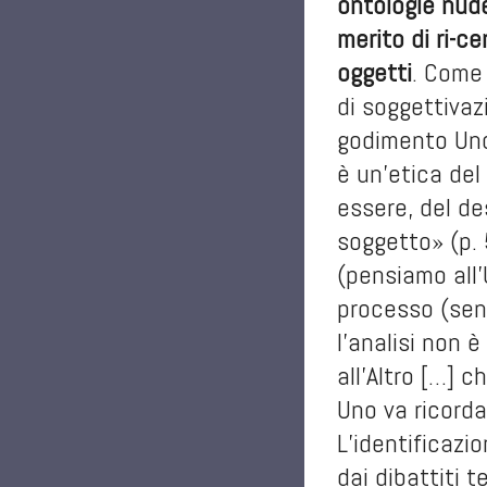
ontologie nude
merito di ri-c
oggetti
. Come 
di soggettivaz
godimento Uno»
è un’etica del
essere, del des
soggetto» (p. 
(pensiamo all’
processo (senz
l’analisi non 
all’Altro […] 
Uno va ricorda
L’identificazi
dai dibattiti 