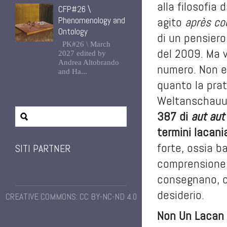
alla filosofia 
CFP#26 \
agito
après co
Phenomenology and
Ontology
di un pensiero
PK#26 \ March
del 2009. Ma v
2027 edited by
Andrea Altobrando
numero. Non es
and Ha...
quanto la prat
Weltanschauung
387 di
aut aut
termini lacan
forte, ossia b
SITI PARTNER
comprensione d
consegnano, c
desiderio.
CREATIVE COMMONS: CC BY-NC-ND 4.0
Non Un Lacan –