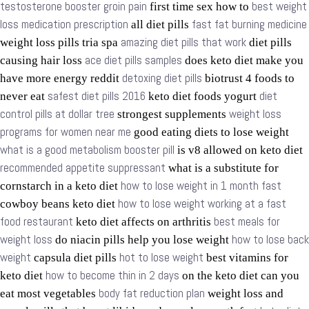
testosterone booster groin pain
best weight
first time sex how to
loss medication prescription
fast fat burning medicine
all diet pills
amazing diet pills that work
weight loss pills tria spa
diet pills
ace diet pills samples
causing hair loss
does keto diet make you
detoxing diet pills
have more energy reddit
biotrust 4 foods to
safest diet pills 2016
diet
never eat
keto diet foods yogurt
control pills at dollar tree
weight loss
strongest supplements
programs for women near me
good eating diets to lose weight
what is a good metabolism booster pill
is v8 allowed on keto diet
recommended appetite suppressant
what is a substitute for
how to lose weight in 1 month fast
cornstarch in a keto diet
how to lose weight working at a fast
cowboy beans keto diet
food restaurant
best meals for
keto diet affects on arthritis
weight loss
how to lose back
do niacin pills help you lose weight
weight
hot to lose weight
capsula diet pills
best vitamins for
how to become thin in 2 days
keto diet
on the keto diet can you
body fat reduction plan
eat most vegetables
weight loss and