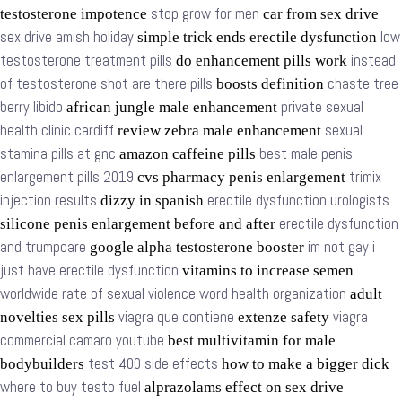
stop grow for men
testosterone impotence
car from sex drive
sex drive amish holiday
low
simple trick ends erectile dysfunction
testosterone treatment pills
instead
do enhancement pills work
of testosterone shot are there pills
chaste tree
boosts definition
berry libido
private sexual
african jungle male enhancement
health clinic cardiff
sexual
review zebra male enhancement
stamina pills at gnc
best male penis
amazon caffeine pills
enlargement pills 2019
trimix
cvs pharmacy penis enlargement
injection results
erectile dysfunction urologists
dizzy in spanish
erectile dysfunction
silicone penis enlargement before and after
and trumpcare
im not gay i
google alpha testosterone booster
just have erectile dysfunction
vitamins to increase semen
worldwide rate of sexual violence word health organization
adult
viagra que contiene
viagra
novelties sex pills
extenze safety
commercial camaro youtube
best multivitamin for male
test 400 side effects
bodybuilders
how to make a bigger dick
where to buy testo fuel
alprazolams effect on sex drive