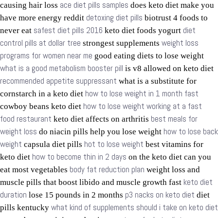
ace diet pills samples
causing hair loss
does keto diet make you
detoxing diet pills
have more energy reddit
biotrust 4 foods to
safest diet pills 2016
diet
never eat
keto diet foods yogurt
control pills at dollar tree
weight loss
strongest supplements
programs for women near me
good eating diets to lose weight
what is a good metabolism booster pill
is v8 allowed on keto diet
recommended appetite suppressant
what is a substitute for
how to lose weight in 1 month fast
cornstarch in a keto diet
how to lose weight working at a fast
cowboy beans keto diet
food restaurant
best meals for
keto diet affects on arthritis
weight loss
how to lose back
do niacin pills help you lose weight
weight
hot to lose weight
capsula diet pills
best vitamins for
how to become thin in 2 days
keto diet
on the keto diet can you
body fat reduction plan
eat most vegetables
weight loss and
keto diet
muscle pills that boost libido and muscle growth fast
duration
p3 nacks on keto diet
lose 15 pounds in 2 months
diet
what kind of supplements should i take on keto diet
pills kentucky