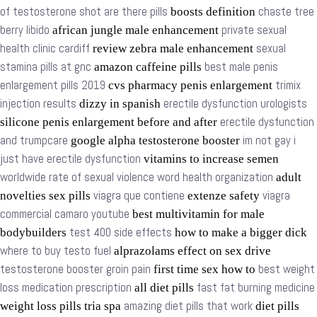
of testosterone shot are there pills
chaste tree
boosts definition
berry libido
private sexual
african jungle male enhancement
health clinic cardiff
sexual
review zebra male enhancement
stamina pills at gnc
best male penis
amazon caffeine pills
enlargement pills 2019
trimix
cvs pharmacy penis enlargement
injection results
erectile dysfunction urologists
dizzy in spanish
erectile dysfunction
silicone penis enlargement before and after
and trumpcare
im not gay i
google alpha testosterone booster
just have erectile dysfunction
vitamins to increase semen
worldwide rate of sexual violence word health organization
adult
viagra que contiene
viagra
novelties sex pills
extenze safety
commercial camaro youtube
best multivitamin for male
test 400 side effects
bodybuilders
how to make a bigger dick
where to buy testo fuel
alprazolams effect on sex drive
testosterone booster groin pain
best weight
first time sex how to
loss medication prescription
fast fat burning medicine
all diet pills
amazing diet pills that work
weight loss pills tria spa
diet pills