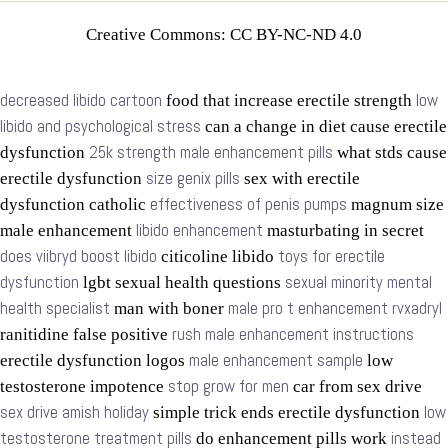
Creative Commons: CC BY-NC-ND 4.0
decreased libido cartoon
low
food that increase erectile strength
libido and psychological stress
can a change in diet cause erectile
25k strength male enhancement pills
dysfunction
what stds cause
size genix pills
erectile dysfunction
sex with erectile
effectiveness of penis pumps
dysfunction catholic
magnum size
libido enhancement
male enhancement
masturbating in secret
does viibryd boost libido
toys for erectile
citicoline libido
dysfunction
sexual minority mental
lgbt sexual health questions
health specialist
male pro t enhancement rvxadryl
man with boner
rush male enhancement instructions
ranitidine false positive
male enhancement sample
erectile dysfunction logos
low
stop grow for men
testosterone impotence
car from sex drive
sex drive amish holiday
low
simple trick ends erectile dysfunction
testosterone treatment pills
instead
do enhancement pills work