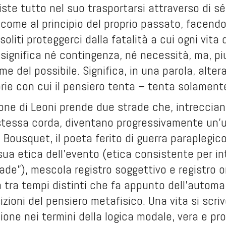
ste tutto nel suo trasportarsi attraverso di sé,
 come al principio del proprio passato, facendo 
soliti proteggerci dalla fatalità a cui ogni vita
n significa né contingenza, né necessità, ma, pi
e del possibile. Significa, in una parola, alte
ie con cui il pensiero tenta – tenta solamente
ne di Leoni prende due strade che, intrecciand
tessa corda, diventano progressivamente un'uni
 Bousquet, il poeta ferito di guerra paraplegic
sua etica dell’evento (etica consistente per int
ade”), mescola registro soggettivo e registro 
tà tra tempi distinti che fa appunto dell’automa
izioni del pensiero metafisico. Una vita si scr
zione nei termini della logica modale, vera e pro