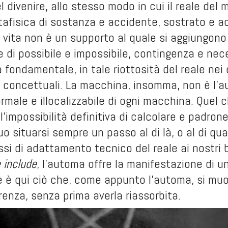
el divenire, allo stesso modo in cui il reale del
afisica di sostanza e accidente, sostrato e a
 vita non è un supporto al quale si aggiungon
ne di possibile e impossibile, contingenza e ne
a fondamentale, in tale riottosità del reale nei
 concettuali. La macchina, insomma, non è l’a
ormale e illocalizzabile di ogni macchina. Quel
 l’impossibilità definitiva di calcolare e padro
suo situarsi sempre un passo al di là, o al di q
assi di adattamento tecnico del reale ai nostri 
e include
, l’automa offre la manifestazione di 
e è qui ciò che, come appunto l’automa, si muo
renza, senza prima averla riassorbita.