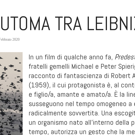
AUTOMA TRA LEIBN
/ Febbraio 2020
In un film di qualche anno fa,
Predest
fratelli gemelli Michael e Peter Spi
racconto di fantascienza di Robert A
(1959), il cui protagonista è, al co
e figlio/a, amante e amato/a. È la lin
susseguono nel tempo omogeneo a es
radicalmente sovvertita. Una escogita
un organismo nato all’interno della p
tempo, autorizza un gesto che la me