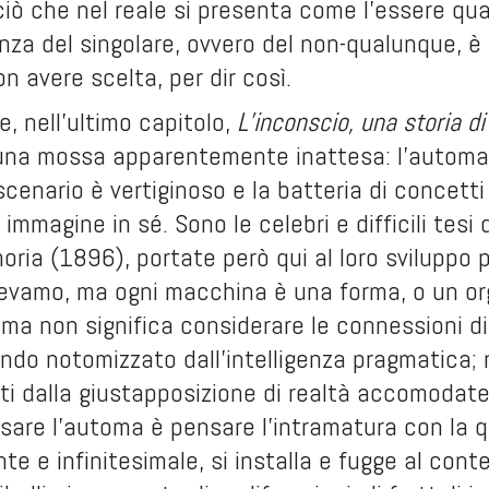
ciò che nel reale si presenta come l’essere qual
za del singolare, ovvero del non-qualunque, è 
on avere scelta, per dir così.
e, nell’ultimo capitolo,
L’inconscio, una storia d
una mossa apparentemente inattesa: l’automa
cenario è vertiginoso e la batteria di concetti
oria
(1896), portate però qui al loro sviluppo 
evamo, ma ogni macchina è una forma, o un or
ma non significa considerare le connessioni di p
ndo notomizzato dall’intelligenza pragmatica;
ati dalla giustapposizione di realtà accomodate l
sare l’automa è pensare l’intramatura con la q
nte e infinitesimale, si installa e fugge al cont