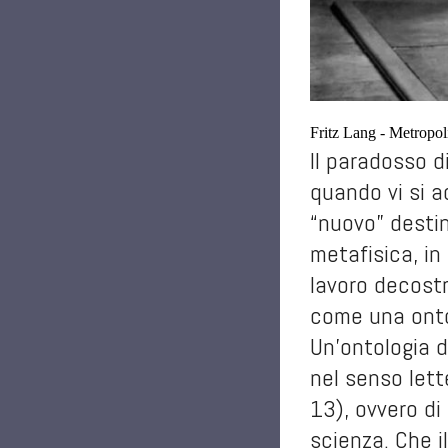
Fritz Lang - Metropol
Il paradosso di
quando vi si a
“nuovo” destin
metafisica, in
lavoro decostr
come una onto
Un’ontologia d
nel senso lett
13), ovvero di 
scienza. Che il