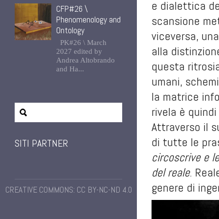
e dialettica d
CFP#26 \
scansione met
Phenomenology and
Ontology
viceversa, una
PK#26 \ March
alla distinzio
2027 edited by
Andrea Altobrando
questa ritrosi
and Ha...
umani, schemi
la matrice inf
rivela è quindi
Attraverso il 
di tutte le pr
SITI PARTNER
circoscrive e l
del reale
. Real
genere di inge
CREATIVE COMMONS: CC BY-NC-ND 4.0