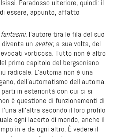
siasi. Paradosso ulteriore, quindi: il
di essere, appunto, affatto
i fantasmi
, l’autore tira le fila del suo
 diventa un
avatar
, a sua volta, del
 evocati vorticosa. Tutto non è altro
che immagine, immagine in sé. Sono le celebri e difficili tesi del primo capitolo del bergsoniano
più radicale. L’automa non è una
gano, dell’automatismo dell’automa.
arti in esteriorità con cui ci si
 non è questione di funzionamenti di
’una all’altra secondo il loro profilo
uale ogni lacerto di mondo, anche il
empo in e da ogni altro. È vedere il