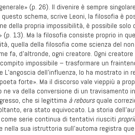
enerale» (p. 26). Il divenire è sempre singolare 
questo schema, scrive Leoni, la filosofia è pos
ne della propria impossibilità, è possibile solo 
n questa sfida: occorre saper tramutare
ità, quella della filosofia come scienza del non
ome fa, d’altronde, ogni creatore. Ogni creatore 
 compito impossibile – trasformare un frainten
re
L’angoscia dell’influenza
, lo ha mostrato in 
poeta forte». Ma il discorso vale vieppiù a prop
 ne va della conversione di un travisamento in
ogresso, che si legittima
à rebours
quale correzi
oltanto, era stato equivocato. La storia dell’a
, come serie continua di tentativi riusciti
propri
e nella sua istruttoria sull’automa registra qu