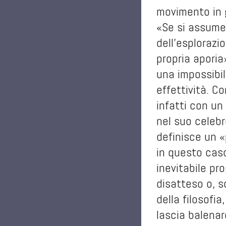
movimento in g
«Se si assume 
dell’esplorazio
propria aporia» (p. 13). Ma la filosofia consiste proprio i
una impossibil
effettività. C
infatti con un
nel suo celeb
definisce un «
in questo caso
inevitabile pr
disatteso o, s
della filosofia
lascia balenar