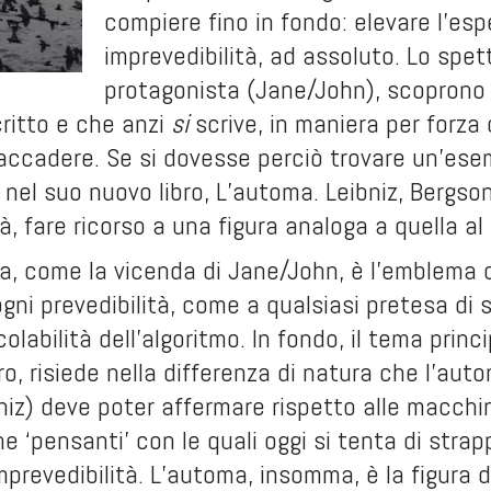
compiere fino in fondo: elevare l’esp
imprevedibilità, ad assoluto. Lo spet
protagonista (Jane/John), scoprono
ritto e che anzi
si
scrive, in maniera per forza 
accadere. Se si dovesse perciò trovare un’esem
 nel suo nuovo libro,
L’automa. Leibniz, Bergso
à, fare ricorso a una figura analoga a quella al 
, come la vicenda di Jane/John, è l’emblema di
ogni prevedibilità, come a qualsiasi pretesa di
colabilità dell’algoritmo. In fondo, il tema prin
ro, risiede nella differenza di natura che l’aut
niz) deve poter affermare rispetto alle macchine
 ‘pensanti’ con le quali oggi si tenta di strappa
mprevedibilità. L’automa, insomma, è la figura 