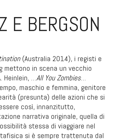
IZ E BERGSON
ination
(Australia 2014), i registi e
erig mettono in scena un vecchio
. Heinlein, …
All You Zombies
…
ntempo, maschio e femmina, genitore
earità (presunta) delle azioni che si
sere così, innanzitutto,
zione narrativa originale, quella di
ossibilità stessa di viaggiare nel
tafisica si è sempre trattenuta dal