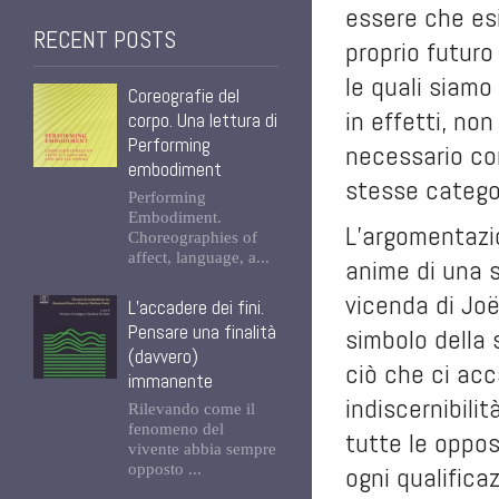
essere che esi
RECENT POSTS
proprio futuro
le quali siamo 
Coreografie del
in effetti, no
corpo. Una lettura di
Performing
necessario com
embodiment
stesse categor
Performing
Embodiment.
L’argomentazio
Choreographies of
affect, language, a...
anime di una s
vicenda di Joë
L’accadere dei fini.
Pensare una finalità
simbolo della 
(davvero)
ciò che ci acc
immanente
indiscernibili
Rilevando come il
fenomeno del
tutte le oppos
vivente abbia sempre
opposto ...
ogni qualifica