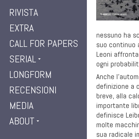
RIVISTA
EXTRA
nessuno ha sc
CALL FOR PAPERS
suo continuo 
Leoni affronta
SERIAL
ogni probabilit
LONGFORM
Anche l’automa
definizione a 
RECENSIONI
breve, alla cal
MEDIA
importante lib
definisce Leib
ABOUT
molte macchine
sua radicale i