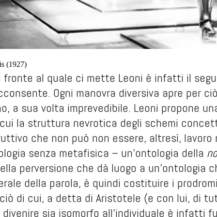
is (1927)
 fronte al quale ci mette Leoni è infatti il segu
cconsente. Ogni manovra diversiva apre per ciò
o, a sua volta imprevedibile. Leoni propone una
 cui la struttura nevrotica degli schemi concett
uttivo che non può non essere, altresì, lavoro
logia senza metafisica – un’ontologia della
no
ella perversione che dà luogo a un’ontologia ch
erale della parola, è quindi costituire i prodrom
ciò di cui, a detta di Aristotele (e con lui, di tut
 divenire sia isomorfo all’individuale è infatti f