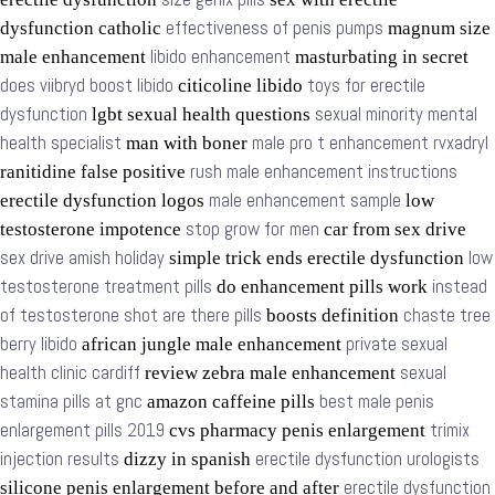
effectiveness of penis pumps
dysfunction catholic
magnum size
libido enhancement
male enhancement
masturbating in secret
does viibryd boost libido
toys for erectile
citicoline libido
dysfunction
sexual minority mental
lgbt sexual health questions
health specialist
male pro t enhancement rvxadryl
man with boner
rush male enhancement instructions
ranitidine false positive
male enhancement sample
erectile dysfunction logos
low
stop grow for men
testosterone impotence
car from sex drive
sex drive amish holiday
low
simple trick ends erectile dysfunction
testosterone treatment pills
instead
do enhancement pills work
of testosterone shot are there pills
chaste tree
boosts definition
berry libido
private sexual
african jungle male enhancement
health clinic cardiff
sexual
review zebra male enhancement
stamina pills at gnc
best male penis
amazon caffeine pills
enlargement pills 2019
trimix
cvs pharmacy penis enlargement
injection results
erectile dysfunction urologists
dizzy in spanish
erectile dysfunction
silicone penis enlargement before and after