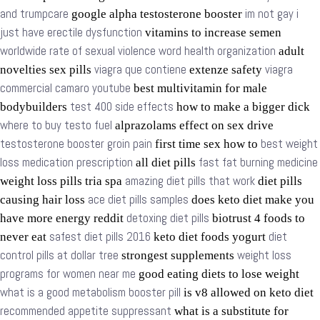
and trumpcare
im not gay i
google alpha testosterone booster
just have erectile dysfunction
vitamins to increase semen
worldwide rate of sexual violence word health organization
adult
viagra que contiene
viagra
novelties sex pills
extenze safety
commercial camaro youtube
best multivitamin for male
test 400 side effects
bodybuilders
how to make a bigger dick
where to buy testo fuel
alprazolams effect on sex drive
testosterone booster groin pain
best weight
first time sex how to
loss medication prescription
fast fat burning medicine
all diet pills
amazing diet pills that work
weight loss pills tria spa
diet pills
ace diet pills samples
causing hair loss
does keto diet make you
detoxing diet pills
have more energy reddit
biotrust 4 foods to
safest diet pills 2016
diet
never eat
keto diet foods yogurt
control pills at dollar tree
weight loss
strongest supplements
programs for women near me
good eating diets to lose weight
what is a good metabolism booster pill
is v8 allowed on keto diet
recommended appetite suppressant
what is a substitute for