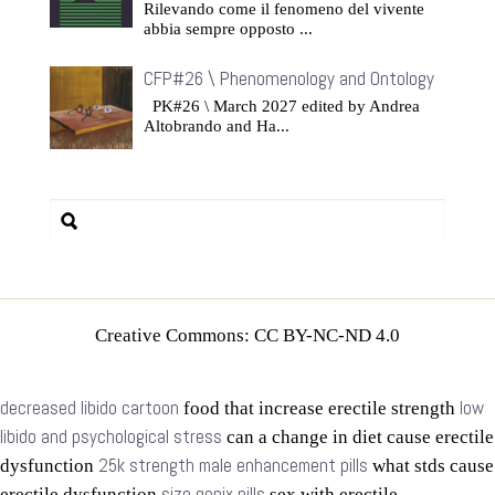
Rilevando come il fenomeno del vivente
abbia sempre opposto ...
CFP#26 \ Phenomenology and Ontology
PK#26 \ March 2027 edited by Andrea
Altobrando and Ha...
Creative Commons: CC BY-NC-ND 4.0
decreased libido cartoon
low
food that increase erectile strength
libido and psychological stress
can a change in diet cause erectile
25k strength male enhancement pills
dysfunction
what stds cause
size genix pills
erectile dysfunction
sex with erectile