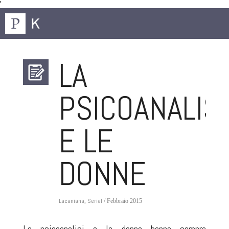
'
LA
PSICOANALISI
E LE
DONNE
Lacaniana
Serial
,
/ Febbraio 2015