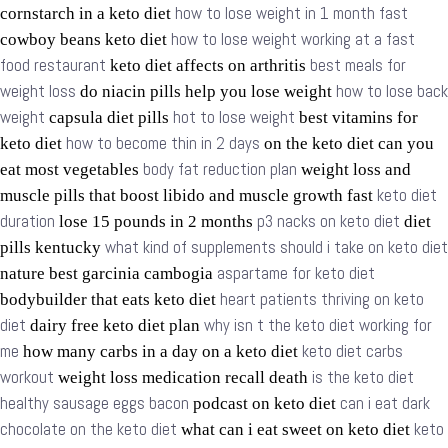
how to lose weight in 1 month fast
cornstarch in a keto diet
how to lose weight working at a fast
cowboy beans keto diet
food restaurant
best meals for
keto diet affects on arthritis
weight loss
how to lose back
do niacin pills help you lose weight
weight
hot to lose weight
capsula diet pills
best vitamins for
how to become thin in 2 days
keto diet
on the keto diet can you
body fat reduction plan
eat most vegetables
weight loss and
keto diet
muscle pills that boost libido and muscle growth fast
duration
p3 nacks on keto diet
lose 15 pounds in 2 months
diet
what kind of supplements should i take on keto diet
pills kentucky
aspartame for keto diet
nature best garcinia cambogia
heart patients thriving on keto
bodybuilder that eats keto diet
diet
why isn t the keto diet working for
dairy free keto diet plan
me
keto diet carbs
how many carbs in a day on a keto diet
workout
is the keto diet
weight loss medication recall death
healthy sausage eggs bacon
can i eat dark
podcast on keto diet
chocolate on the keto diet
keto
what can i eat sweet on keto diet