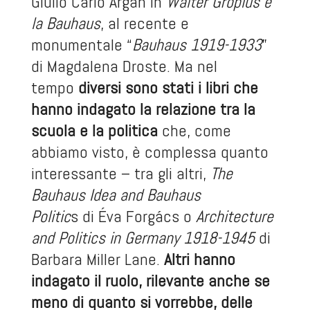
Giulio Carlo Argan in
Walter Gropius e
la Bauhaus
, al recente e
monumentale “
Bauhaus 1919-1933
”
di Magdalena Droste. Ma nel
tempo
diversi sono stati i libri che
hanno indagato la relazione tra la
scuola e la politica
che, come
abbiamo visto, è complessa quanto
interessante – tra gli altri,
The
Bauhaus Idea and Bauhaus
Politic
‪s di Éva Forgács o
Architecture
and Politics in Germany 1918-1945
di
Barbara Miller Lane.
Altri hanno
indagato il ruolo, rilevante anche se
meno di quanto si vorrebbe, delle