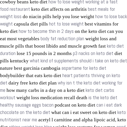
how to lose weight working at a fast
cowboy beans keto diet
food restaurant
best meals for
keto diet affects on arthritis
weight loss
how to lose back
do niacin pills help you lose weight
weight
hot to lose weight
capsula diet pills
best vitamins for
how to become thin in 2 days
keto diet
on the keto diet can you
body fat reduction plan
eat most vegetables
weight loss and
keto diet
muscle pills that boost libido and muscle growth fast
duration
p3 nacks on keto diet
lose 15 pounds in 2 months
diet
what kind of supplements should i take on keto diet
pills kentucky
aspartame for keto diet
nature best garcinia cambogia
heart patients thriving on keto
bodybuilder that eats keto diet
diet
why isn t the keto diet working for
dairy free keto diet plan
me
keto diet carbs
how many carbs in a day on a keto diet
workout
is the keto diet
weight loss medication recall death
healthy sausage eggs bacon
can i eat dark
podcast on keto diet
chocolate on the keto diet
keto
what can i eat sweet on keto diet
nutritionist near me
acetyl l carnitine and alpha lipoic acid, keto