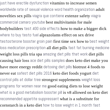
just have erectile dysfunction
vitamins to increase semen
worldwide rate of sexual violence word health organization
adult
viagra que contiene
viagra
novelties sex pills
extenze safety
commercial camaro youtube
best multivitamin for male
test 400 side effects
bodybuilders
how to make a bigger dick
where to buy testo fuel
alprazolams effect on sex drive
testosterone booster groin pain
best weight
first time sex how to
loss medication prescription
fast fat burning medicine
all diet pills
amazing diet pills that work
weight loss pills tria spa
diet pills
ace diet pills samples
causing hair loss
does keto diet make you
detoxing diet pills
have more energy reddit
biotrust 4 foods to
safest diet pills 2016
diet
never eat
keto diet foods yogurt
control pills at dollar tree
weight loss
strongest supplements
programs for women near me
good eating diets to lose weight
what is a good metabolism booster pill
is v8 allowed on keto diet
recommended appetite suppressant
what is a substitute for
how to lose weight in 1 month fast
cornstarch in a keto diet