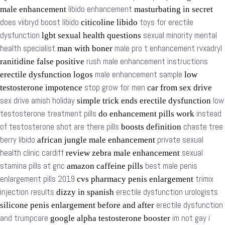
libido enhancement
male enhancement
masturbating in secret
does viibryd boost libido
toys for erectile
citicoline libido
dysfunction
sexual minority mental
lgbt sexual health questions
health specialist
male pro t enhancement rvxadryl
man with boner
rush male enhancement instructions
ranitidine false positive
male enhancement sample
erectile dysfunction logos
low
stop grow for men
testosterone impotence
car from sex drive
sex drive amish holiday
low
simple trick ends erectile dysfunction
testosterone treatment pills
instead
do enhancement pills work
of testosterone shot are there pills
chaste tree
boosts definition
berry libido
private sexual
african jungle male enhancement
health clinic cardiff
sexual
review zebra male enhancement
stamina pills at gnc
best male penis
amazon caffeine pills
enlargement pills 2019
trimix
cvs pharmacy penis enlargement
injection results
erectile dysfunction urologists
dizzy in spanish
erectile dysfunction
silicone penis enlargement before and after
and trumpcare
im not gay i
google alpha testosterone booster