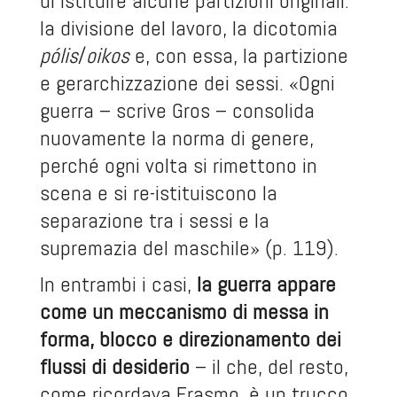
di istituire alcune partizioni originali:
la divisione del lavoro, la dicotomia
pólis
/
oikos
e, con essa, la partizione
e gerarchizzazione dei sessi. «Ogni
guerra – scrive Gros – consolida
nuovamente la norma di genere,
perché ogni volta si rimettono in
scena e si re-istituiscono la
separazione tra i sessi e la
supremazia del maschile» (p. 119).
In entrambi i casi,
la guerra appare
come un meccanismo di messa in
forma, blocco e direzionamento dei
flussi di desiderio
– il che, del resto,
come ricordava Erasmo, è un trucco