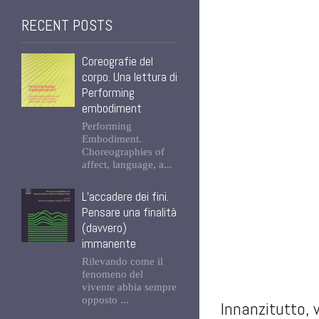
RECENT POSTS
Coreografie del
corpo. Una lettura di
Performing
embodiment
Performing
Embodiment.
Choreographies of
affect, language, a...
L’accadere dei fini.
Pensare una finalità
(davvero)
immanente
Rilevando come il
fenomeno del
vivente abbia sempre
opposto ...
Innanzitutto, 