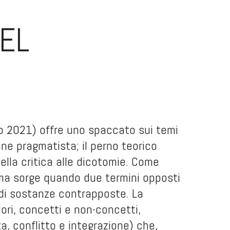
DEL
eb 2021) offre uno spaccato sui temi
ne pragmatista; il perno teorico
ella critica alle dicotomie. Come
é ma sorge quando due termini opposti
to di sostanze contrapposte. La
lori, concetti e non-concetti,
za, conflitto e integrazione) che,