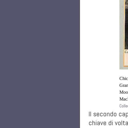
Chic
Gran
Moor
MacL
Colle
Il secondo cap
chiave di volt