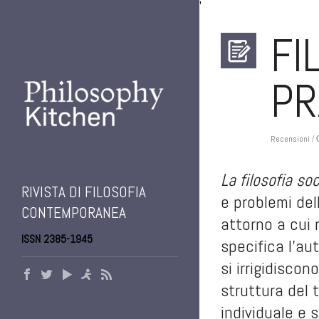
'
FI
PR
Recensioni
/ 
La filosofia so
RIVISTA DI FILOSOFIA
e problemi del
CONTEMPORANEA
attorno a cui 
ISSN 2385-1945
specifica l’au
si irrigidisco
struttura del t
individuale e 