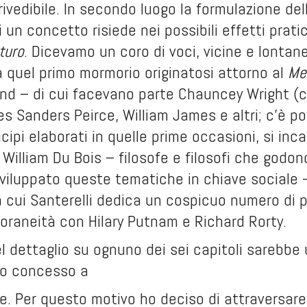
 rivedibile. In secondo luogo la formulazione 
di un concetto risiede nei possibili effetti prati
uturo
. Dicevamo un coro di voci, vicine e lontan
 quel primo mormorio originatosi attorno al
Me
d – di cui facevano parte Chauncey Wright (co
es Sanders Peirce, William James e altri; c’è po
ncipi elaborati in quelle prime occasioni, si in
, William Du Bois – filosofe e filosofi che godon
viluppato queste tematiche in chiave sociale 
cui Santerelli dedica un cospicuo numero di pag
oraneità con Hilary Putnam e Richard Rorty.
l dettaglio su ognuno dei sei capitoli sarebb
zio concesso a
. Per questo motivo ho deciso di attraversare 