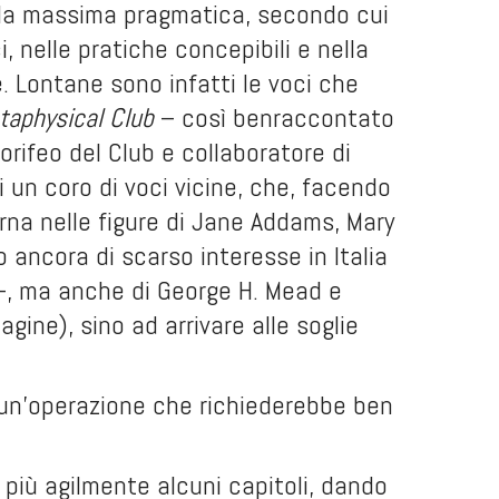
della massima pragmatica, secondo cui
ci, nelle pratiche concepibili e nella
e. Lontane sono infatti le voci che
taphysical Club
– così benraccontato
rifeo del Club e collaboratore di
i un coro di voci vicine, che, facendo
carna nelle figure di Jane Addams, Mary
o ancora di scarso interesse in Italia
–, ma anche di George H. Mead e
ine), sino ad arrivare alle soglie
e un’operazione che richiederebbe ben
più agilmente alcuni capitoli, dando