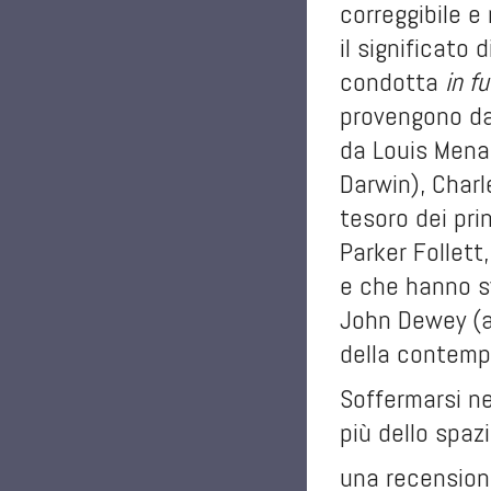
correggibile e
il significato 
condotta
in f
provengono da
da Louis Menan
Darwin), Charl
tesoro dei pri
Parker Follett
e che hanno s
John Dewey (a 
della contemp
Soffermarsi ne
più dello spa
una recensione