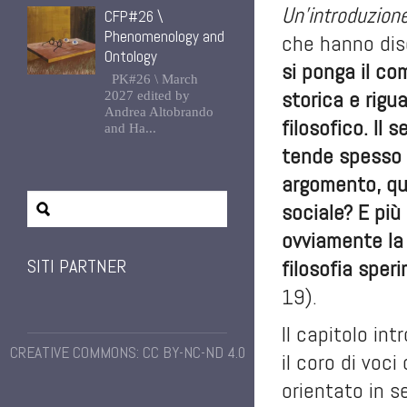
Un’introduzion
CFP#26 \
Phenomenology and
che hanno dis
Ontology
si ponga il co
PK#26 \ March
storica e rigua
2027 edited by
Andrea Altobrando
filosofico. Il
and Ha...
tende spesso a
argomento, qui
sociale? E più
ovviamente la 
SITI PARTNER
filosofia sper
19).
Il capitolo in
CREATIVE COMMONS: CC BY-NC-ND 4.0
il coro di voci
orientato in s