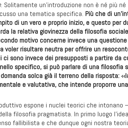
e
. Solitamente un’introduzione non è né più né
cusso una tematica specifica.
Più che di un’i
mpito di un vero e proprio inizio, e questo per d
rda la relativa giovinezza della filosofia social
 secondo motivo concerne invece una questione
 voler risultare neutra per offrire un resocon
 ci sono invece dei presupposti a partire da cu
 nello specifico, si può parlare di una filosofia
domanda solca già il terreno della risposta: ‹‹l
imentale e valutativa, che intende proporre una
troduttivo espone i nuclei teorici che intonano 
 della filosofia pragmatista. In primo luogo l’id
enso fallibilista e che dunque ogni nostra teor