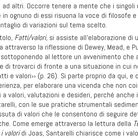
 ad altri. Occorre tenere a mente che i singoli
in ognuno di essi risuona la voce di filosofe e
ventaglio di variazioni sul tema scelto.
tolo,
Fatti/valori
, si assiste all’elaborazione d
a attraverso la riflessione di Dewey, Mead, e Pu
a sottoponendo al lettore un avvenimento che ac
te di trovarci di fronte a una situazione in cui 
ti e valori›› (p. 26). Si parte proprio da qui, e
erienza, per elaborare una vicenda che non coin
i a valori, valutazioni e desideri, perché anche
relli, con le sue pratiche strumentali sedimen
ssuta di valori che le consentono di seguire de
che. Come emerge attraverso la lettura della
T
 valori
di Joas, Santarelli chiarisce come i va