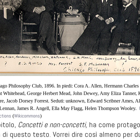
ago Philosophy Club, 1896. In piedi: Cora A. Allen, Hermann Charles 
t Whitehead, George Herbert Mead, John Dewey, Amy Eliza Tanner, K
e, Jacob Dorsey Forrest. Seduti: unknown, Edward Scribner Ames, Alb
ennan, James R. Angell, Ella May Flagg, Helen Thompson Wooley.
ctions
Wikicommons
(
)
itolo,
Concetti e non-concetti,
ha come protagon
a di questo testo. Vorrei dire così almeno per d