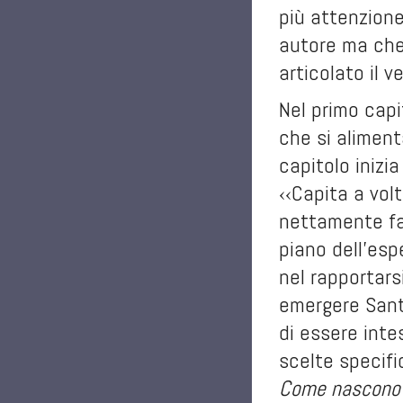
più attenzione
autore ma che 
articolato il 
Nel primo capi
che si aliment
capitolo inizi
‹‹Capita a vol
nettamente fat
piano dell’esp
nel rapportars
emergere Santa
di essere inte
scelte specifi
Come nascono i