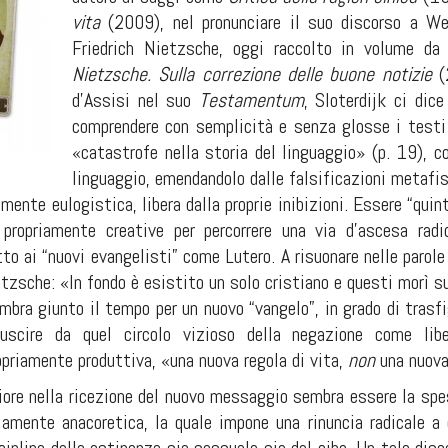
vita
(2009), nel pronunciare il suo discorso a W
Friedrich Nietzsche, oggi raccolto in volume d
Nietzsche. Sulla correzione delle buone notizie
(2
d’Assisi nel suo
Testamentum
, Sloterdijk ci dice
comprendere con semplicità e senza glosse i test
«catastrofe nella storia del linguaggio» (p. 19), co
linguaggio, emendandolo dalle falsificazioni metafis
ente eulogistica, libera dalla proprie inibizioni. Essere “quin
 propriamente creative per percorrere una via d’ascesa rad
tto ai “nuovi evangelisti” come Lutero. A risuonare nelle parol
tzsche: «In fondo è esistito un solo cristiano e questi morì su
mbra giunto il tempo per
un nuovo “vangelo”, in
grado di trasfi
uscire da quel circolo vizioso della negazione come lib
priamente produttiva, «una nuova regola di vita,
non
una nuova 
iore nella ricezione del nuovo messaggio sembra essere la spes
iamente anacoretica, la quale impone una rinuncia radicale a 