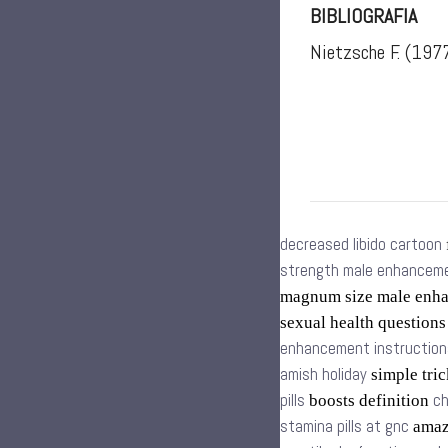
BIBLIOGRAFIA
Nietzsche F. (197
decreased libido cartoon
strength male enhancemen
magnum size male enh
sexual health question
enhancement instruction
amish holiday
simple tric
pills
ch
boosts definition
stamina pills at gnc
amazo