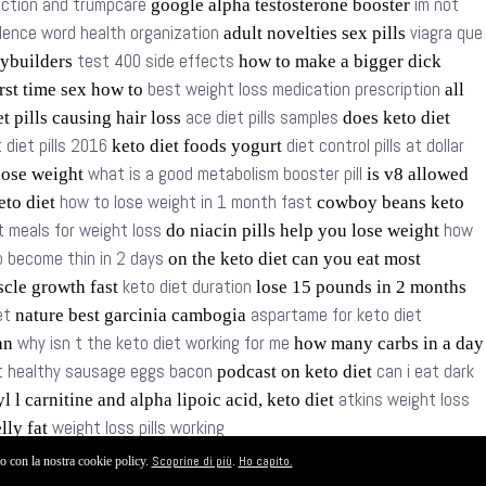
nction and trumpcare
im not
google alpha testosterone booster
olence word health organization
viagra que
adult novelties sex pills
test 400 side effects
dybuilders
how to make a bigger dick
best weight loss medication prescription
rst time sex how to
all
ace diet pills samples
t pills causing hair loss
does keto diet
 diet pills 2016
diet control pills at dollar
keto diet foods yogurt
what is a good metabolism booster pill
 lose weight
is v8 allowed
how to lose weight in 1 month fast
keto diet
cowboy beans keto
t meals for weight loss
how
do niacin pills help you lose weight
 become thin in 2 days
on the keto diet can you eat most
keto diet duration
scle growth fast
lose 15 pounds in 2 months
et
aspartame for keto diet
nature best garcinia cambogia
why isn t the keto diet working for me
lan
how many carbs in a day
et healthy sausage eggs bacon
can i eat dark
podcast on keto diet
atkins weight loss
l l carnitine and alpha lipoic acid, keto diet
weight loss pills working
elly fat
Scoprine di più
Ho capito.
do con la nostra cookie policy.
.