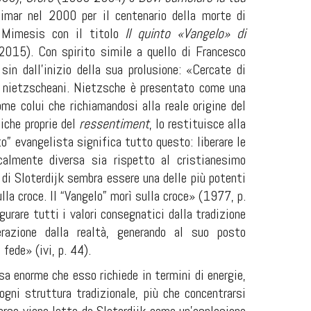
eimar nel 2000 per il
centenario della morte di
a Mimesis con il titolo
Il quinto «Vangelo
» di
015). Con spirito simile a quello di Francesco
 sin dall’inizio della sua prolusione: «Cercate di
i
nietzscheani
.
Nietzsche è presentato come una
me colui che richiamandosi alla reale origine del
iche proprie del
ressentiment
, lo restituisce alla
to” evangelista significa tutto questo: liberare le
icalmente diversa sia rispetto al cristianesimo
e di Sloterdijk sembra essere una delle più potenti
lla croce. Il “Vangelo” morì sulla croce» (1977, p.
gurare tutti i valori consegnatici dalla tradizione
erazione dalla realtà, generando al suo posto
fede» (ivi, p. 44).
a enorme che esso richiede in termini di energie,
ogni struttura tradizionale, più che concentrarsi