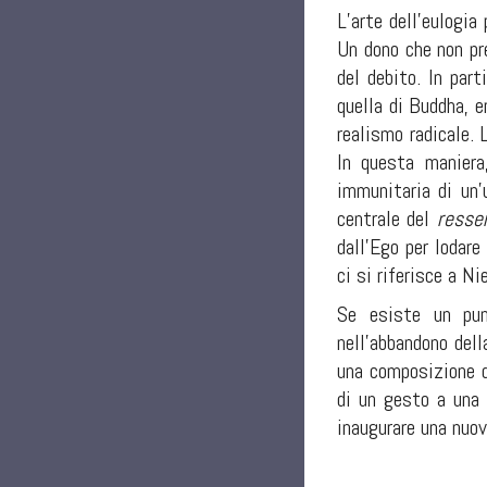
L’arte dell’eulogi
Un dono che non pr
del debito. In part
quella di Buddha, e
realismo radicale. 
In questa maniera
immunitaria di un’
centrale del
resse
dall’Ego per lodar
ci si riferisce a N
Se esiste un punt
nell’abbandono dell
una composizione di
di un gesto a una
inaugurare una nuov