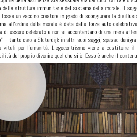
cipline della astinenza sia sessuale sia dal cibo. Un tale dis
a delle strutture immunitarie del sistema della morale. Il sog
fosse un vaccino
creatore in grado di scongiurare la disillusi
rna all’ordine della morale è data dalle forze auto-celebrati
a di essere celebrato e non si accontentano di una mera affer
” – tanto caro a Sloterdijk in altri suoi saggi, spesso denigr
tà vitali per l’umanità. L’egocentrismo viene a costituire il
bilità del proprio divenire quel che si è. Esso è anche il conten