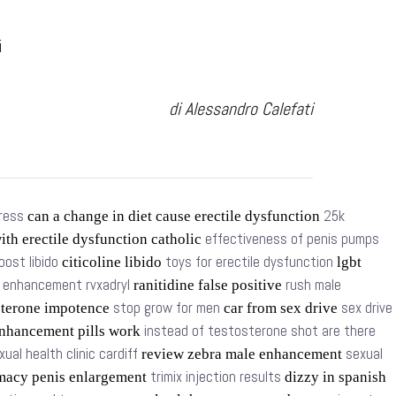
i
di Alessandro Calefati
tress
25k
can a change in diet cause erectile dysfunction
effectiveness of penis pumps
ith erectile dysfunction catholic
oost libido
toys for erectile dysfunction
citicoline libido
lgbt
t enhancement rvxadryl
rush male
ranitidine false positive
stop grow for men
sex drive
sterone impotence
car from sex drive
instead of testosterone shot are there
nhancement pills work
xual health clinic cardiff
sexual
review zebra male enhancement
trimix injection results
macy penis enlargement
dizzy in spanish