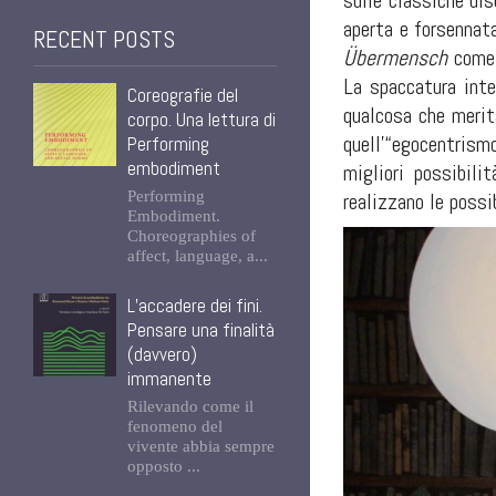
sulle classiche dis
aperta e forsennat
RECENT POSTS
Übermensch
come 
La spaccatura inte
Coreografie del
qualcosa che merit
corpo. Una lettura di
quell’“egocentrismo
Performing
embodiment
migliori possibili
Performing
realizzano le possi
Embodiment.
Choreographies of
affect, language, a...
L’accadere dei fini.
Pensare una finalità
(davvero)
immanente
Rilevando come il
fenomeno del
vivente abbia sempre
opposto ...