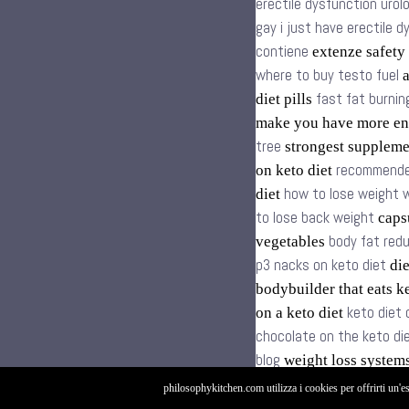
erectile dysfunction urol
gay i just have erectile 
contiene
extenze safety
where to buy testo fuel
a
fast fat burnin
diet pills
make you have more en
tree
strongest supplem
recommende
on keto diet
how to lose weight w
diet
to lose back weight
capsu
body fat redu
vegetables
p3 nacks on keto diet
die
bodybuilder that eats k
keto diet
on a keto diet
chocolate on the keto di
blog
weight loss syste
philosophykitchen.com utilizza i cookies per offrirti un'e