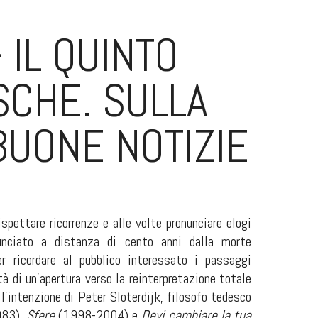
 IL QUINTO
SCHE. SULLA
BUONE NOTIZIE
spettare ricorrenze e alle volte pronunciare elogi
nunciato a distanza di cento anni dalla morte
er ricordare al pubblico interessato i passaggi
tà di un’apertura verso la reinterpretazione totale
’intenzione di Peter Sloterdijk, filosofo tedesco
983),
Sfere
(1998-2004) e
Devi cambiare la tua