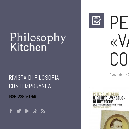
'
PE
«V
CO
Recensioni
/ 
RIVISTA DI FILOSOFIA
CONTEMPORANEA
ISSN 2385-1945