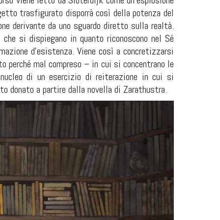
corso viene letto da Sloterdijk come un’esplosione
getto trasfigurato disporrà così della potenza
del
one derivante da uno sguardo diretto sulla realtà.
ve che si dispiegano in quanto riconoscono nel Sé
mazione d’esistenza. Viene così a concretizzarsi
ato perché mal compreso – in cui si concentrano le
 nucleo di un esercizio di reiterazione in cui si
uto donato a partire dalla novella di Zarathustra.