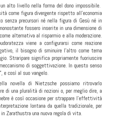
n alto livello nella forma del dono impossibile.
ità come figura divergente rispetto all’economia
to senza precursori né nella figura di Gesù né in
 nonostante fossero inserite in una dimensione di
come alternativa al risparmio e alla moderazione.
udoratezza viene a configurarsi come reazione
gativo, il bisogno di sminuire l’altro come tema
gio. Straripare significa propriamente fuoriuscire
l meccanismo di
soggettivazione. In questo senso
”, e così al suo vangelo.
ella novella di Nietzsche possiamo ritrovarlo
e di una pluralità di nozioni o, per meglio dire, a
ebre è così occasione per strappare l’effettività
terpretazione lontana da quella tradizionale, per
 in Zarathustra una nuova regola di vita.