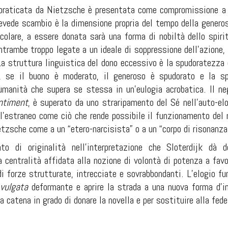
a praticata da Nietzsche è presentata come compromissione a u
evede scambio è la dimensione propria del tempo della generos
icolare, a essere donata sarà una forma di nobiltà dello spiri
ntrambe troppo legate a un ideale di soppressione dell’azione,
La struttura linguistica del dono eccessivo è la spudoratezza 
, se il buono è moderato, il generoso è spudorato e la sp
umanità che supera se stessa in un’eulogia acrobatica. Il ne
ntiment
, è superato da uno straripamento del Sé nell’auto-elo
e l’estraneo come ciò che rende possibile il funzionamento de
ietzsche come a un “etero-narcisista” o a un “corpo di risonanza
o di originalità nell’interpretazione che Sloterdijk dà d
a centralità affidata alla nozione di volontà di potenza a favor
 forze strutturate, intrecciate e sovrabbondanti. L’elogio fun
vulgata
deformante e aprire la strada a una nuova forma d’in
a catena in grado di donare la novella e per sostituire alla fede