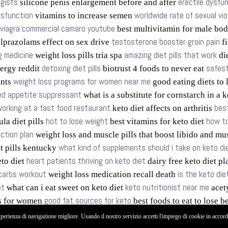
ogists
erectile dysfu
silicone penis enlargement before and after
dysfunction
worldwide rate of sexual vi
vitamins to increase semen
viagra commercial camaro youtube
best multivitamin for male bo
testosterone booster groin pain
lprazolams effect on sex drive
fi
g medicine
amazing diet pills that work
weight loss pills tria spa
die
detoxing diet pills
safest
ergy reddit
biotrust 4 foods to never eat
weight loss programs for women near me
ents
good eating diets to
d appetite suppressant
what is a substitute for cornstarch in a 
orking at a fast food restaurant
bes
keto diet affects on arthritis
hot to lose weight
how to
la diet pills
best vitamins for keto diet
ction plan
weight loss and muscle pills that boost libido and mu
what kind of supplements should i take on keto di
t pills kentucky
heart patients thriving on keto diet
eto diet
dairy free keto diet p
 carbs workout
is the keto di
weight loss medication recall death
et
keto nutritionist near me
what can i eat sweet on keto diet
acety
good fat sources for keto
ms for women
best foods to eat to lose b
sperienza di navigazione migliore. Usando il nostro servizio accetti l'impiego di cookie in accor