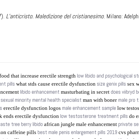
7).
L’anticristo. Maledizione del cristianesimo
. Milano: Adelph
low libido and psychological s
food that increase erectile strength
t pills
size genix pills
what stds cause erectile dysfunction
sex w
libido enhancement
does viibryd b
ancement
masturbating in secret
sexual minority mental health specialist
male pro 
s
man with boner
s
male enhancement sample
erectile dysfunction logos
low testo
low testosterone treatment pills
k ends erectile dysfunction
do e
aste tree berry libido
private se
african jungle male enhancement
best male penis enlargement pills 2019
n caffeine pills
cvs phar