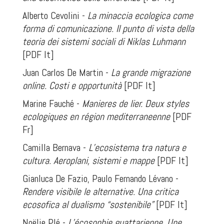
Alberto Cevolini -
La minaccia ecologica come
forma di comunicazione. Il punto di vista della
teoria dei sistemi sociali di Niklas Luhmann
[PDF It]
Juan Carlos De Martin -
La grande migrazione
online. Costi e opportunità
[PDF It]
Marine Fauché -
Manieres de lier. Deux styles
ecologiques en région mediterraneenne
[PDF
Fr]
Camilla Bernava -
L’ecosistema tra natura e
cultura. Aeroplani, sistemi e mappe
[PDF It]
Gianluca De Fazio, Paulo Fernando Lévano -
Rendere visibile le alternative. Una critica
ecosofica al dualismo “sostenibile”
[PDF It]
Noëlie Plé -
L’écosophie guattarienne. Une