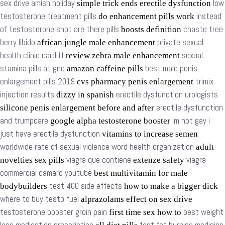
sex drive amish holiday
low
simple trick ends erectile dysfunction
testosterone treatment pills
instead
do enhancement pills work
of testosterone shot are there pills
chaste tree
boosts definition
berry libido
private sexual
african jungle male enhancement
health clinic cardiff
sexual
review zebra male enhancement
stamina pills at gnc
best male penis
amazon caffeine pills
enlargement pills 2019
trimix
cvs pharmacy penis enlargement
injection results
erectile dysfunction urologists
dizzy in spanish
erectile dysfunction
silicone penis enlargement before and after
and trumpcare
im not gay i
google alpha testosterone booster
just have erectile dysfunction
vitamins to increase semen
worldwide rate of sexual violence word health organization
adult
viagra que contiene
viagra
novelties sex pills
extenze safety
commercial camaro youtube
best multivitamin for male
test 400 side effects
bodybuilders
how to make a bigger dick
where to buy testo fuel
alprazolams effect on sex drive
testosterone booster groin pain
best weight
first time sex how to