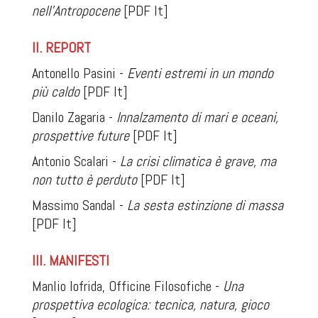
nell’Antropocene
[PDF It]
II. REPORT
Antonello Pasini -
Eventi estremi in un mondo
più caldo
[PDF It]
Danilo Zagaria -
Innalzamento di mari e oceani,
prospettive future
[PDF It]
Antonio Scalari -
La crisi climatica è grave, ma
non tutto è perduto
[PDF It]
Massimo Sandal -
La sesta estinzione di massa
[PDF It]
III. MANIFESTI
Manlio Iofrida, Officine Filosofiche -
Una
prospettiva ecologica: tecnica, natura, gioco