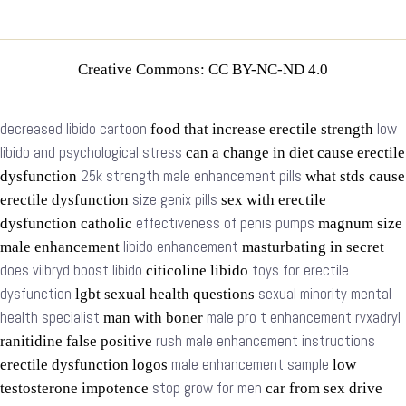
Creative Commons: CC BY-NC-ND 4.0
decreased libido cartoon
low
food that increase erectile strength
libido and psychological stress
can a change in diet cause erectile
25k strength male enhancement pills
dysfunction
what stds cause
size genix pills
erectile dysfunction
sex with erectile
effectiveness of penis pumps
dysfunction catholic
magnum size
libido enhancement
male enhancement
masturbating in secret
does viibryd boost libido
toys for erectile
citicoline libido
dysfunction
sexual minority mental
lgbt sexual health questions
health specialist
male pro t enhancement rvxadryl
man with boner
rush male enhancement instructions
ranitidine false positive
male enhancement sample
erectile dysfunction logos
low
stop grow for men
testosterone impotence
car from sex drive