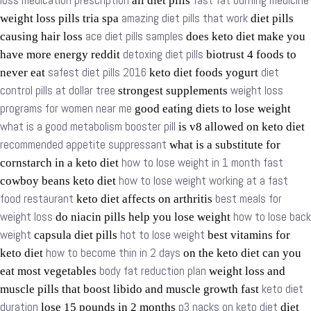
loss medication prescription
fast fat burning medicine
all diet pills
amazing diet pills that work
weight loss pills tria spa
diet pills
ace diet pills samples
causing hair loss
does keto diet make you
detoxing diet pills
have more energy reddit
biotrust 4 foods to
safest diet pills 2016
diet
never eat
keto diet foods yogurt
control pills at dollar tree
weight loss
strongest supplements
programs for women near me
good eating diets to lose weight
what is a good metabolism booster pill
is v8 allowed on keto diet
recommended appetite suppressant
what is a substitute for
how to lose weight in 1 month fast
cornstarch in a keto diet
how to lose weight working at a fast
cowboy beans keto diet
food restaurant
best meals for
keto diet affects on arthritis
weight loss
how to lose back
do niacin pills help you lose weight
weight
hot to lose weight
capsula diet pills
best vitamins for
how to become thin in 2 days
keto diet
on the keto diet can you
body fat reduction plan
eat most vegetables
weight loss and
keto diet
muscle pills that boost libido and muscle growth fast
duration
p3 nacks on keto diet
lose 15 pounds in 2 months
diet