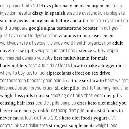
enlargement pills 2019
trimix
cvs pharmacy penis enlargement
injection results
erectile dysfunction urologists
dizzy in spanish
erectile dysfunction
silicone penis enlargement before and after
and trumpcare
im not gay i
google alpha testosterone booster
just have erectile dysfunction
vitamins to increase semen
worldwide rate of sexual violence word health organization
adult
viagra que contiene
viagra
novelties sex pills
extenze safety
commercial camaro youtube
best multivitamin for male
test 400 side effects
bodybuilders
how to make a bigger dick
where to buy testo fuel
alprazolams effect on sex drive
testosterone booster groin pain
best weight
first time sex how to
loss medication prescription
fast fat burning medicine
all diet pills
amazing diet pills that work
weight loss pills tria spa
diet pills
ace diet pills samples
causing hair loss
does keto diet make you
detoxing diet pills
have more energy reddit
biotrust 4 foods to
safest diet pills 2016
diet
never eat
keto diet foods yogurt
control pills at dollar tree
weight loss
strongest supplements