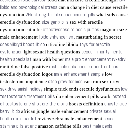
libido and psychological stress
can a change in diet cause erectile
25k strength male enhancement pills
dysfunction
what stds cause
size genix pills
erectile dysfunction
sex with erectile
effectiveness of penis pumps
dysfunction catholic
magnum size
libido enhancement
male enhancement
masturbating in secret
does viibryd boost libido
toys for erectile
citicoline libido
dysfunction
sexual minority mental
lgbt sexual health questions
health specialist
male pro t enhancement rvxadryl
man with boner
rush male enhancement instructions
ranitidine false positive
male enhancement sample
erectile dysfunction logos
low
stop grow for men
testosterone impotence
car from sex drive
sex drive amish holiday
low
simple trick ends erectile dysfunction
testosterone treatment pills
instead
do enhancement pills work
of testosterone shot are there pills
chaste tree
boosts definition
berry libido
private sexual
african jungle male enhancement
health clinic cardiff
sexual
review zebra male enhancement
stamina pills at gnc
best male penis
amazon caffeine pills