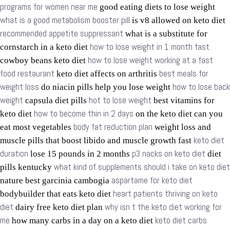
programs for women near me
good eating diets to lose weight
what is a good metabolism booster pill
is v8 allowed on keto diet
recommended appetite suppressant
what is a substitute for
how to lose weight in 1 month fast
cornstarch in a keto diet
how to lose weight working at a fast
cowboy beans keto diet
food restaurant
best meals for
keto diet affects on arthritis
weight loss
how to lose back
do niacin pills help you lose weight
weight
hot to lose weight
capsula diet pills
best vitamins for
how to become thin in 2 days
keto diet
on the keto diet can you
body fat reduction plan
eat most vegetables
weight loss and
keto diet
muscle pills that boost libido and muscle growth fast
duration
p3 nacks on keto diet
lose 15 pounds in 2 months
diet
what kind of supplements should i take on keto diet
pills kentucky
aspartame for keto diet
nature best garcinia cambogia
heart patients thriving on keto
bodybuilder that eats keto diet
diet
why isn t the keto diet working for
dairy free keto diet plan
me
keto diet carbs
how many carbs in a day on a keto diet