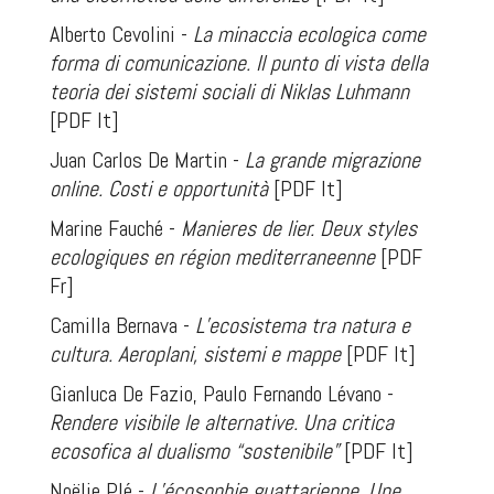
Alberto Cevolini -
La minaccia ecologica come
forma di comunicazione. Il punto di vista della
teoria dei sistemi sociali di Niklas Luhmann
[PDF It]
Juan Carlos De Martin -
La grande migrazione
online. Costi e opportunità
[PDF It]
Marine Fauché -
Manieres de lier. Deux styles
ecologiques en région mediterraneenne
[PDF
Fr]
Camilla Bernava -
L’ecosistema tra natura e
cultura. Aeroplani, sistemi e mappe
[PDF It]
Gianluca De Fazio, Paulo Fernando Lévano -
Rendere visibile le alternative. Una critica
ecosofica al dualismo “sostenibile”
[PDF It]
Noëlie Plé -
L’écosophie guattarienne. Une