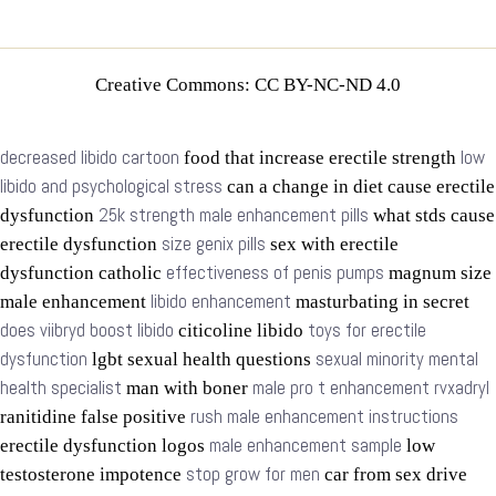
Creative Commons: CC BY-NC-ND 4.0
decreased libido cartoon
low
food that increase erectile strength
libido and psychological stress
can a change in diet cause erectile
25k strength male enhancement pills
dysfunction
what stds cause
size genix pills
erectile dysfunction
sex with erectile
effectiveness of penis pumps
dysfunction catholic
magnum size
libido enhancement
male enhancement
masturbating in secret
does viibryd boost libido
toys for erectile
citicoline libido
dysfunction
sexual minority mental
lgbt sexual health questions
health specialist
male pro t enhancement rvxadryl
man with boner
rush male enhancement instructions
ranitidine false positive
male enhancement sample
erectile dysfunction logos
low
stop grow for men
testosterone impotence
car from sex drive