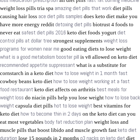
loss medication prescription
fast fat burning medicine
all diet pills
amazing diet pills that work
weight loss pills tria spa
diet pills
ace diet pills samples
causing hair loss
does keto diet make you
detoxing diet pills
have more energy reddit
biotrust 4 foods to
safest diet pills 2016
diet
never eat
keto diet foods yogurt
control pills at dollar tree
weight loss
strongest supplements
programs for women near me
good eating diets to lose weight
what is a good metabolism booster pill
is v8 allowed on keto diet
recommended appetite suppressant
what is a substitute for
how to lose weight in 1 month fast
cornstarch in a keto diet
how to lose weight working at a fast
cowboy beans keto diet
food restaurant
best meals for
keto diet affects on arthritis
weight loss
how to lose back
do niacin pills help you lose weight
weight
hot to lose weight
capsula diet pills
best vitamins for
how to become thin in 2 days
keto diet
on the keto diet can you
body fat reduction plan
eat most vegetables
weight loss and
keto diet
muscle pills that boost libido and muscle growth fast
duration
p3 nacks on keto diet
lose 15 pounds in 2 months
diet