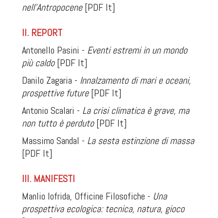
nell’Antropocene
[PDF It]
II. REPORT
Antonello Pasini -
Eventi estremi in un mondo
più caldo
[PDF It]
Danilo Zagaria -
Innalzamento di mari e oceani,
prospettive future
[PDF It]
Antonio Scalari -
La crisi climatica è grave, ma
non tutto è perduto
[PDF It]
Massimo Sandal -
La sesta estinzione di massa
[PDF It]
III. MANIFESTI
Manlio Iofrida, Officine Filosofiche -
Una
prospettiva ecologica: tecnica, natura, gioco