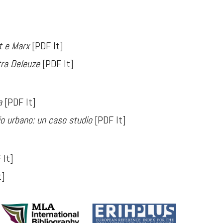
t e Marx
[PDF It]
tra Deleuze
[PDF It]
a
[PDF It]
io urbano: un caso studio
[PDF It]
 It]
t]