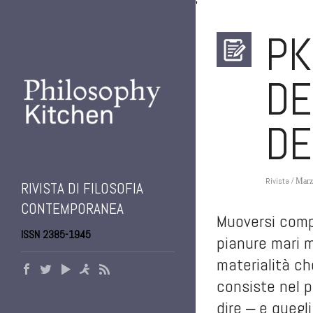
'
PK
DE
DE
Rivista
/ Marz
RIVISTA DI FILOSOFIA
CONTEMPORANEA
Muoversi compo
ISSN 2385-1945
pianure mari mo
materialità ch
consiste nel p
dire ‒ e quegli