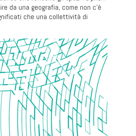
rtire da una geografia, come non c’è
ificati che una collettività di