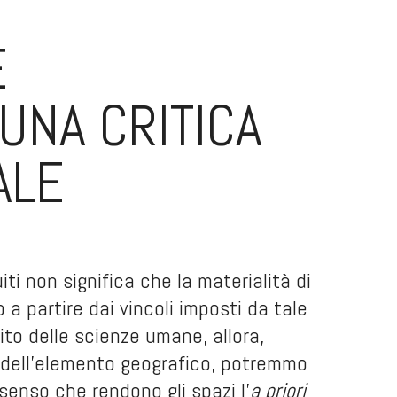
E
 UNA CRITICA
ALE
ti non significa che la materialità di
o a partire dai vincoli imposti da tale
ito delle scienze umane, allora,
tà dell’elemento geografico, potremmo
i senso che rendono gli spazi l’
a priori