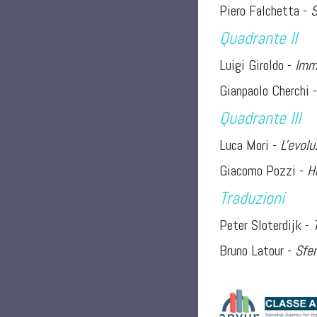
Piero Falchetta -
S
Quadrante II
Luigi Giroldo -
Imma
Gianpaolo Cherchi 
Quadrante III
Luca Mori -
L'evol
Giacomo Pozzi -
H
Traduzioni
Peter Sloterdijk -
Bruno Latour -
Sfer