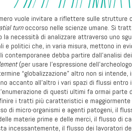
mero vuole invitare a riflettere sulle strutture
atial turn
occorso nelle scienze umane. Si tratt
a necessità di analizzare attraverso uno sgua
rali e politici che, in varia misura, mettono in
i contemporanee debba partire dall’analisi dei m
lement
(per usare l’espressione dell’archeologo
 termine “globalizzazione” altro non si intende, i
o accanto all’altro i vari spazi di flussi entro 
’enumerazione di questi ultimi fa ormai parte 
efinire i tratti più caratteristici e maggiorment
sso di micro-organismi e agenti patogeni, il flus
delle materie prime e delle merci, il flusso di c
sta incessantemente, il flusso dei lavoratori de