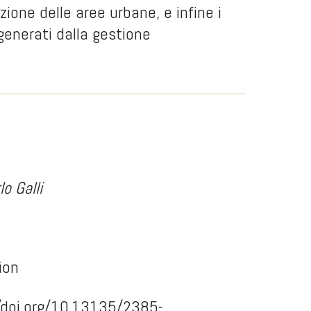
azione delle aree urbane, e infine i
 generati dalla gestione
lo Galli
ion
/doi.org/10.13135/2385-