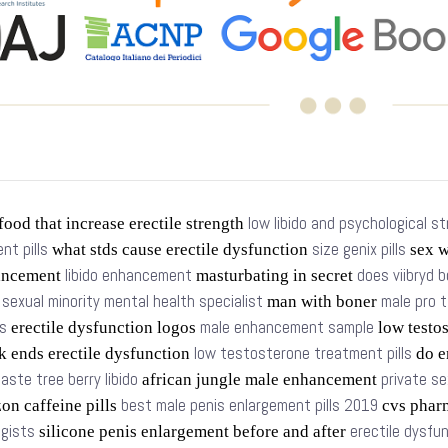
low libido and psychological s
food that increase erectile strength
t pills
size genix pills
what stds cause erectile dysfunction
sex w
libido enhancement
does viibryd b
ancement
masturbating in secret
sexual minority mental health specialist
male pro 
s
man with boner
s
male enhancement sample
erectile dysfunction logos
low testo
low testosterone treatment pills
k ends erectile dysfunction
do e
aste tree berry libido
private se
african jungle male enhancement
best male penis enlargement pills 2019
n caffeine pills
cvs phar
ogists
erectile dysfu
silicone penis enlargement before and after