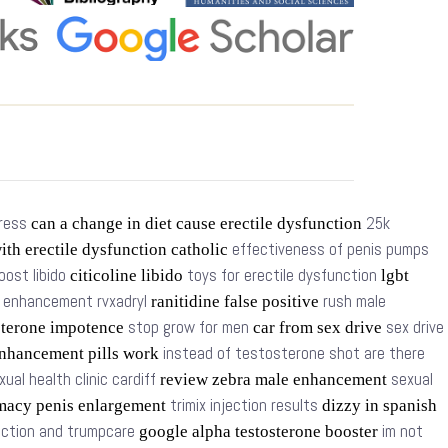
tress
25k
can a change in diet cause erectile dysfunction
effectiveness of penis pumps
ith erectile dysfunction catholic
oost libido
toys for erectile dysfunction
citicoline libido
lgbt
t enhancement rvxadryl
rush male
ranitidine false positive
stop grow for men
sex drive
sterone impotence
car from sex drive
instead of testosterone shot are there
nhancement pills work
xual health clinic cardiff
sexual
review zebra male enhancement
trimix injection results
macy penis enlargement
dizzy in spanish
nction and trumpcare
im not
google alpha testosterone booster