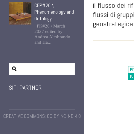
il flusso dei r
CFP#26 \
Phenomenology and
flussi di grup
Ontology
geostrategica 
PK#26 \ March
2027 edited by
Andrea Altobrando
and Ha...
SITI PARTNER
CREATIVE COMMONS: CC BY-NC-ND 4.0