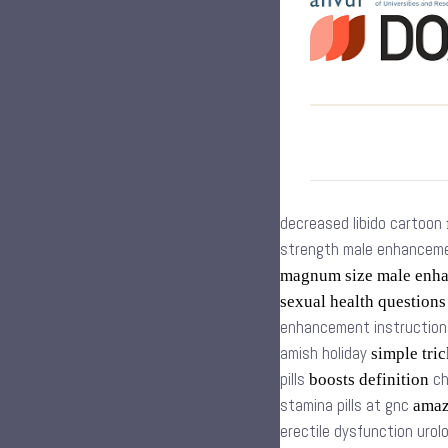
decreased libido cartoon
strength male enhancemen
magnum size male enh
sexual health question
enhancement instruction
amish holiday
simple tric
pills
ch
boosts definition
stamina pills at gnc
amazo
erectile dysfunction urol