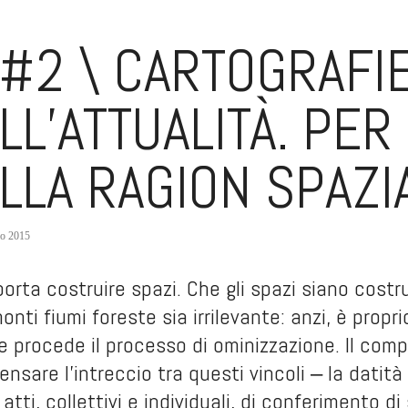
#2 \ CARTOGRAFI
LL’ATTUALITÀ. PER
LLA RAGION SPAZI
o 2015
rta costruire spazi. Che gli spazi siano costrui
nti fiumi foreste sia irrilevante: anzi, è propri
e procede il processo di ominizzazione. Il comp
ensare l’intreccio tra questi vincoli ‒ la dati
 atti, collettivi e individuali, di conferimento d