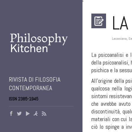
'
LA
Lacaniana
Se
,
La psicoanalisi e 
della psicoanalisi,
psichica e la sessu
RIVISTA DI FILOSOFIA
All’origine della p
CONTEMPORANEA
qualcosa nella log
sintomi resistevano
ISSN 2385-1945
che avrebbe avuto 
discontinuità, qual
materiali con cui l
ciò lo spinge a inv