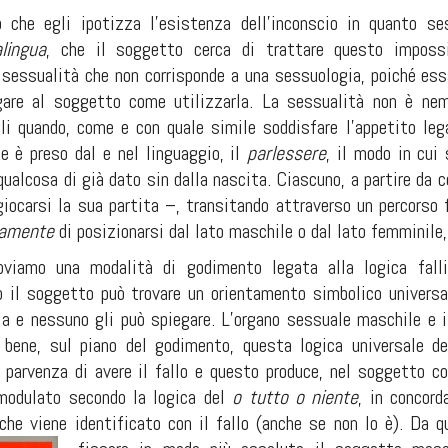
ò che egli ipotizza l’esistenza dell’inconscio in quanto se
alingua
, che il soggetto cerca di trattare questo impossi
a sessualità che non corrisponde a una sessuologia, poiché es
are al soggetto come utilizzarla. La sessualità non è nemm
li quando, come e con quale simile soddisfare l’appetito lega
he è preso dal e nel linguaggio, il
parlessere
,
il modo in cui 
ualcosa di già dato sin dalla nascita. Ciascuno, a partire da 
giocarsi la sua partita –, transitando attraverso un percorso f
iamente
di posizionarsi dal lato maschile o dal lato femminile, 
viamo una modalità di godimento legata alla logica fallica
co il soggetto può trovare un orientamento simbolico universa
la e nessuno gli può spiegare. L’organo sessuale maschile e 
a bene, sul piano del godimento, questa logica universale 
 parvenza di avere il fallo e questo produce, nel soggetto cos
modulato secondo la logica del
o tutto o niente
,
in concor
o che viene identificato con il fallo (anche se non lo è). Da