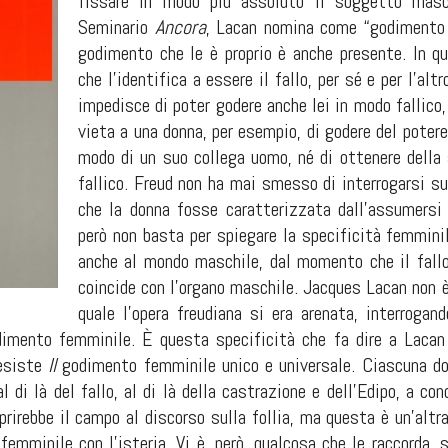
fissare in modo più assoluto il soggetto masc
Seminario
Ancora
, Lacan nomina come “godimento de
godimento che le è proprio è anche presente. In qu
che l’identifica a essere il fallo, per sé e per l’alt
impedisce di poter godere anche lei in modo fallico, 
vieta a una donna, per esempio, di godere del poter
modo di un suo collega uomo, né di ottenere della
fallico. Freud non ha mai smesso di interrogarsi sul
che la donna fosse caratterizzata dall’assumersi l
però non basta per spiegare la specificità femminil
anche al mondo maschile, dal momento che il fallo
coincide con l’organo maschile. Jacques Lacan non è
quale l’opera freudiana si era arenata, interrogan
odimento femminile. È questa specificità che fa dire a Laca
esiste
Il
godimento femminile unico e universale. Ciascuna don
 di là del fallo, al di là della castrazione e dell’Edipo, a cond
prirebbe il campo al discorso sulla follia, ma questa è un’alt
l femminile con l’isteria. Vi è, però, qualcosa che le raccorda, 