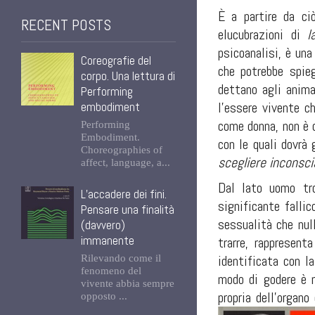
È a partire da ci
RECENT POSTS
elucubrazioni di
l
psicoanalisi, è un
Coreografie del
che potrebbe spieg
corpo. Una lettura di
dettano agli anima
Performing
l’essere vivente c
embodiment
come donna, non è q
Performing
Embodiment.
con le quali dovrà 
Choreographies of
scegliere inconsc
affect, language, a...
Dal lato uomo tro
L’accadere dei fini.
significante falli
Pensare una finalità
sessualità che nul
(davvero)
immanente
trarre, rappresent
identificata con la
Rilevando come il
fenomeno del
modo di godere è 
vivente abbia sempre
propria dell’organ
opposto ...