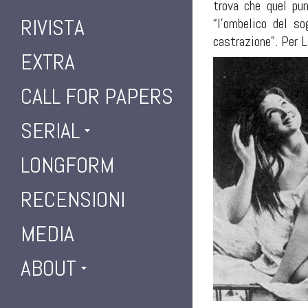
trova che quel pun
RIVISTA
“l’ombelico del s
castrazione”. Per La
EXTRA
CALL FOR PAPERS
SERIAL
LONGFORM
RECENSIONI
MEDIA
ABOUT