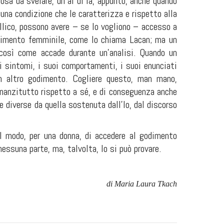
osa da svelare, un al di là, appunto, anche quando
na condizione che le caratterizza e rispetto alla
allico, possono avere – se lo vogliono – accesso a
odimento femminile, come lo chiama Lacan; ma un
, così come accade durante un’analisi. Quando un
i sintomi, i suoi comportamenti, i suoi enunciati
un altro godimento. Cogliere questo, man mano,
innanzitutto rispetto a sé, e di conseguenza anche
e diverse da quella sostenuta dall’Io, dal discorso
il modo, per una donna, di accedere al godimento
nessuna parte, ma, talvolta, lo si può provare.
di Maria Laura Tkach