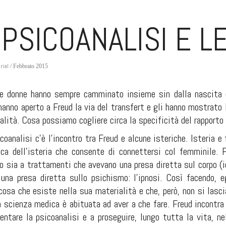
 PSICOANALISI E 
rial
/ Febbraio 2015
le donne hanno sempre camminato insieme sin dalla nascita d
 hanno aperto a Freud la via del transfert e gli hanno mostrato l
alità. Cosa possiamo cogliere circa la specificità del rapporto 
sicoanalisi c’è l’incontro tra Freud e alcune isteriche. Isteria
ica dell’isteria che consente di connettersi col femminile. F
 sia a trattamenti che avevano una presa diretta sul corpo (id
una presa diretta sullo psichismo: l’ipnosi. Così facendo, 
cosa che esiste nella sua materialità e che, però, non si lasc
a scienza medica è abituata ad aver a che fare. Freud incontra
entare la psicoanalisi e a proseguire, lungo tutta la vita, ne