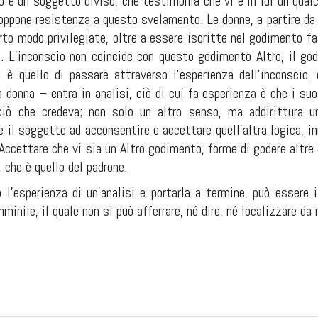
o è un soggetto diviso, che testimonia che vi è in lui un qualc
ppone resistenza a questo svelamento. Le donne, a partire da u
rto modo privilegiate, oltre a essere iscritte nel godimento f
. L’inconscio non coincide con questo godimento Altro, il g
 è quello di passare attraverso l’esperienza dell’inconscio
donna – entra in analisi, ciò di cui fa esperienza è che i suo
 ciò che credeva; non solo un altro senso, ma addirittura 
ce il soggetto ad acconsentire e accettare quell’altra logica, 
. Accettare che vi sia un Altro godimento, forme di godere altre 
che è quello del padrone.
 l’esperienza di un’analisi e portarla a termine, può essere 
inile, il quale non si può afferrare, né dire, né localizzare da 