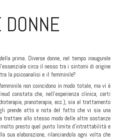
LE DONNE
ella prima. Diverse donne, nel tempo inaugurale
’essenziale circa il nesso tra i sintomi di origine
tra la psicoanalisi e il femminile?
 e femminile non coincidono in modo totale, ma vi è
reud constata che, nell’esperienza clinica, certi
roterapia, pranoterapia, ecc.), sia al trattamento
egli prende atto e nota del fatto che vi sia una
ia trattare allo stesso modo delle altre sostanze
 molto presto quel punto limite d’intrattabilità e
lla sua elaborazione, rilanciandola ogni volta che