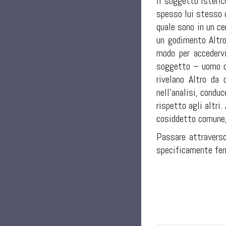
Il soggetto isteric
spesso lui stesso o
quale sono in un ce
un godimento Altro
modo per accedervi
soggetto – uomo o 
rivelano Altro da
nell’analisi, condu
rispetto agli altri
cosiddetto comune, 
Passare attraverso
specificamente femm