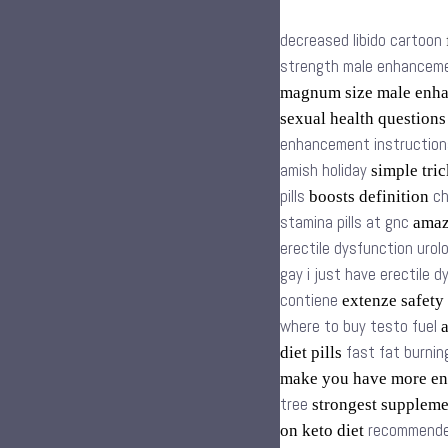
decreased libido cartoon
strength male enhancemen
magnum size male enh
sexual health question
enhancement instruction
amish holiday
simple tric
pills
ch
boosts definition
stamina pills at gnc
amazo
erectile dysfunction urol
gay i just have erectile 
contiene
extenze safety
where to buy testo fuel
a
fast fat burnin
diet pills
make you have more en
tree
strongest supplem
recommende
on keto diet