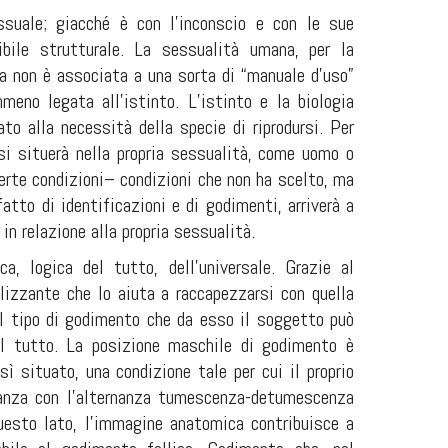
ssuale; giacché è con l’inconscio e con le sue
bile strutturale. La sessualità umana, per la
sa non è associata a una sorta di “manuale d’uso”
eno legata all’istinto. L’istinto e la biologia
to alla necessità della specie di riprodursi. Per
si situerà nella propria sessualità, come uomo o
certe condizioni– condizioni che non ha scelto, ma
atto di identificazioni e di godimenti, arriverà a
in relazione alla propria sessualità.
, logica del tutto, dell’universale. Grazie al
lizzante che lo aiuta a raccapezzarsi con quella
il tipo di godimento che da esso il soggetto può
del tutto. La posizione maschile di godimento è
ì situato, una condizione tale per cui il proprio
danza con l’alternanza tumescenza-detumescenza
 questo lato, l’immagine anatomica contribuisce a