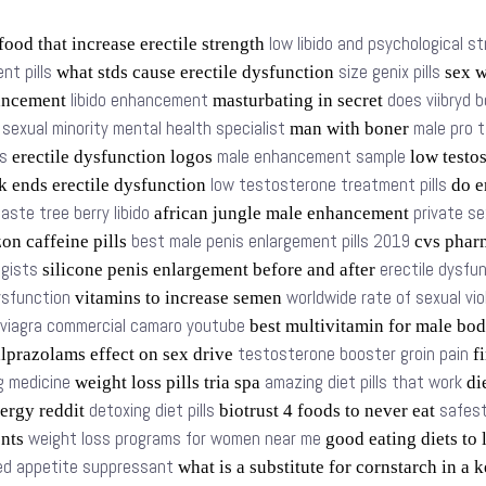
low libido and psychological s
food that increase erectile strength
t pills
size genix pills
what stds cause erectile dysfunction
sex w
libido enhancement
does viibryd b
ancement
masturbating in secret
sexual minority mental health specialist
male pro 
s
man with boner
s
male enhancement sample
erectile dysfunction logos
low testo
low testosterone treatment pills
k ends erectile dysfunction
do e
aste tree berry libido
private se
african jungle male enhancement
best male penis enlargement pills 2019
n caffeine pills
cvs phar
ogists
erectile dysfu
silicone penis enlargement before and after
dysfunction
worldwide rate of sexual vi
vitamins to increase semen
viagra commercial camaro youtube
best multivitamin for male bo
testosterone booster groin pain
lprazolams effect on sex drive
fi
g medicine
amazing diet pills that work
weight loss pills tria spa
die
detoxing diet pills
safest
ergy reddit
biotrust 4 foods to never eat
weight loss programs for women near me
ents
good eating diets to
d appetite suppressant
what is a substitute for cornstarch in a 