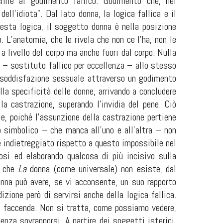
hile al godimento fallico. Godimento che, nel
ll’idiota”. Dal lato donna, la logica fallica e il
esta logica, il soggetto donna è nella posizione
ro. L’anatomia, che le rivela che non ce l’ha, non le
a livello del corpo ma anche fuori dal corpo. Nulla
e – sostituto fallico per eccellenza – allo stesso
 soddisfazione sessuale attraverso un godimento
la specificità delle donne, arrivando a concludere
a castrazione, superando l’invidia del pene. Ciò
e, poiché l’assunzione della castrazione pertiene
 simbolico – che manca all’uno e all’altra – non
 indietreggiato rispetto a questo impossibile nel
dosi ed elaborando qualcosa di più incisivo sulla
n che
La
donna (come universale) non esiste, dal
na può avere, se vi acconsente, un suo rapporto
izione però di servirsi anche della logica fallica.
ra faccenda. Non si tratta, come possiamo vedere,
senza sovrapporsi. A partire dei soggetti isterici,