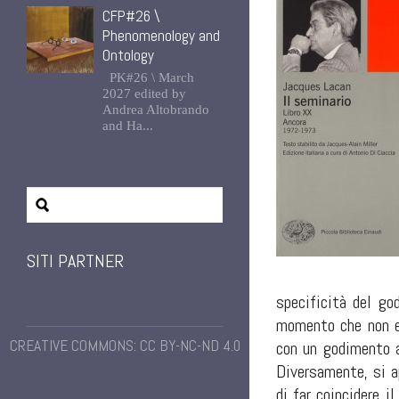
CFP#26 \
Phenomenology and
Ontology
PK#26 \ March
2027 edited by
Andrea Altobrando
and Ha...
SITI PARTNER
specificità del g
momento che non 
CREATIVE COMMONS: CC BY-NC-ND 4.0
con un godimento al
Diversamente, si a
di far coincidere i