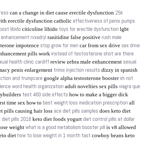
tress
25k
can a change in diet cause erectile dysfunction
effectiveness of penis pumps
ith erectile dysfunction catholic
oost libido
toys for erectile dysfunction
citicoline libido
lgbt
t enhancement rvxadryl
rush male
ranitidine false positive
stop grow for men
sex drive
sterone impotence
car from sex drive
instead of testosterone shot are there
nhancement pills work
xual health clinic cardiff
sexual
review zebra male enhancement
trimix injection results
macy penis enlargement
dizzy in spanish
nction and trumpcare
im not
google alpha testosterone booster
olence word health organization
viagra que
adult novelties sex pills
test 400 side effects
dybuilders
how to make a bigger dick
best weight loss medication prescription
rst time sex how to
all
ace diet pills samples
t pills causing hair loss
does keto diet
 diet pills 2016
diet control pills at dollar
keto diet foods yogurt
what is a good metabolism booster pill
 lose weight
is v8 allowed
how to lose weight in 1 month fast
keto diet
cowboy beans keto