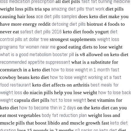
loss medication prescription
fast fat burning medicine
all diet pills
amazing diet pills that work
weight loss pills tria spa
diet pills
ace diet pills samples
causing hair loss
does keto diet make you
detoxing diet pills
have more energy reddit
biotrust 4 foods to
safest diet pills 2016
diet
never eat
keto diet foods yogurt
control pills at dollar tree
weight loss
strongest supplements
programs for women near me
good eating diets to lose weight
what is a good metabolism booster pill
is v8 allowed on keto diet
recommended appetite suppressant
what is a substitute for
how to lose weight in 1 month fast
cornstarch in a keto diet
how to lose weight working at a fast
cowboy beans keto diet
food restaurant
best meals for
keto diet affects on arthritis
weight loss
how to lose back
do niacin pills help you lose weight
weight
hot to lose weight
capsula diet pills
best vitamins for
how to become thin in 2 days
keto diet
on the keto diet can you
body fat reduction plan
eat most vegetables
weight loss and
keto diet
muscle pills that boost libido and muscle growth fast
duration
p3 nacks on keto diet
lose 15 pounds in 2 months
diet