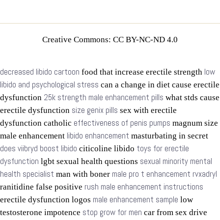
Creative Commons: CC BY-NC-ND 4.0
decreased libido cartoon
low
food that increase erectile strength
libido and psychological stress
can a change in diet cause erectile
25k strength male enhancement pills
dysfunction
what stds cause
size genix pills
erectile dysfunction
sex with erectile
effectiveness of penis pumps
dysfunction catholic
magnum size
libido enhancement
male enhancement
masturbating in secret
does viibryd boost libido
toys for erectile
citicoline libido
dysfunction
sexual minority mental
lgbt sexual health questions
health specialist
male pro t enhancement rvxadryl
man with boner
rush male enhancement instructions
ranitidine false positive
male enhancement sample
erectile dysfunction logos
low
stop grow for men
testosterone impotence
car from sex drive