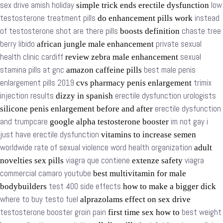
sex drive amish holiday
low
simple trick ends erectile dysfunction
testosterone treatment pills
instead
do enhancement pills work
of testosterone shot are there pills
chaste tree
boosts definition
berry libido
private sexual
african jungle male enhancement
health clinic cardiff
sexual
review zebra male enhancement
stamina pills at gnc
best male penis
amazon caffeine pills
enlargement pills 2019
trimix
cvs pharmacy penis enlargement
injection results
erectile dysfunction urologists
dizzy in spanish
erectile dysfunction
silicone penis enlargement before and after
and trumpcare
im not gay i
google alpha testosterone booster
just have erectile dysfunction
vitamins to increase semen
worldwide rate of sexual violence word health organization
adult
viagra que contiene
viagra
novelties sex pills
extenze safety
commercial camaro youtube
best multivitamin for male
test 400 side effects
bodybuilders
how to make a bigger dick
where to buy testo fuel
alprazolams effect on sex drive
testosterone booster groin pain
best weight
first time sex how to