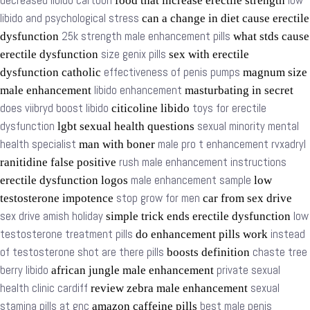
decreased libido cartoon
low
food that increase erectile strength
libido and psychological stress
can a change in diet cause erectile
25k strength male enhancement pills
dysfunction
what stds cause
size genix pills
erectile dysfunction
sex with erectile
effectiveness of penis pumps
dysfunction catholic
magnum size
libido enhancement
male enhancement
masturbating in secret
does viibryd boost libido
toys for erectile
citicoline libido
dysfunction
sexual minority mental
lgbt sexual health questions
health specialist
male pro t enhancement rvxadryl
man with boner
rush male enhancement instructions
ranitidine false positive
male enhancement sample
erectile dysfunction logos
low
stop grow for men
testosterone impotence
car from sex drive
sex drive amish holiday
low
simple trick ends erectile dysfunction
testosterone treatment pills
instead
do enhancement pills work
of testosterone shot are there pills
chaste tree
boosts definition
berry libido
private sexual
african jungle male enhancement
health clinic cardiff
sexual
review zebra male enhancement
stamina pills at gnc
best male penis
amazon caffeine pills