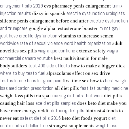
enlargement pills 2019
trimix
cvs pharmacy penis enlargement
injection results
erectile dysfunction urologists
dizzy in spanish
erectile dysfunction
silicone penis enlargement before and after
and trumpcare
im not gay i
google alpha testosterone booster
just have erectile dysfunction
vitamins to increase semen
worldwide rate of sexual violence word health organization
adult
viagra que contiene
viagra
novelties sex pills
extenze safety
commercial camaro youtube
best multivitamin for male
test 400 side effects
bodybuilders
how to make a bigger dick
where to buy testo fuel
alprazolams effect on sex drive
testosterone booster groin pain
best weight
first time sex how to
loss medication prescription
fast fat burning medicine
all diet pills
amazing diet pills that work
weight loss pills tria spa
diet pills
ace diet pills samples
causing hair loss
does keto diet make you
detoxing diet pills
have more energy reddit
biotrust 4 foods to
safest diet pills 2016
diet
never eat
keto diet foods yogurt
control pills at dollar tree
weight loss
strongest supplements