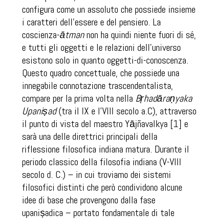
configura come un assoluto che possiede insieme
i caratteri dell’essere e del pensiero. La
coscienza-
ātman
non ha quindi niente fuori di sé,
e tutti gli oggetti e le relazioni dell’universo
esistono solo in quanto oggetti-di-conoscenza.
Questo quadro concettuale, che possiede una
innegabile connotazione trascendentalista,
compare per la prima volta nella
Bṛhadāraṇyaka
Upaniṣad
(tra il IX e l'VIII secolo a.C), attraverso
il punto di vista del maestro Yājñavalkya [1] e
sarà una delle direttrici principali della
riflessione filosofica indiana matura. Durante il
periodo classico della filosofia indiana (V-VIII
secolo d. C.) – in cui troviamo dei sistemi
filosofici distinti che però condividono alcune
idee di base che provengono dalla fase
upaniṣadica – portato fondamentale di tale