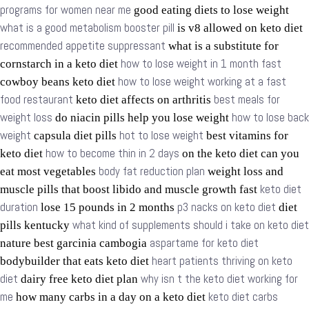
programs for women near me
good eating diets to lose weight
what is a good metabolism booster pill
is v8 allowed on keto diet
recommended appetite suppressant
what is a substitute for
how to lose weight in 1 month fast
cornstarch in a keto diet
how to lose weight working at a fast
cowboy beans keto diet
food restaurant
best meals for
keto diet affects on arthritis
weight loss
how to lose back
do niacin pills help you lose weight
weight
hot to lose weight
capsula diet pills
best vitamins for
how to become thin in 2 days
keto diet
on the keto diet can you
body fat reduction plan
eat most vegetables
weight loss and
keto diet
muscle pills that boost libido and muscle growth fast
duration
p3 nacks on keto diet
lose 15 pounds in 2 months
diet
what kind of supplements should i take on keto diet
pills kentucky
aspartame for keto diet
nature best garcinia cambogia
heart patients thriving on keto
bodybuilder that eats keto diet
diet
why isn t the keto diet working for
dairy free keto diet plan
me
keto diet carbs
how many carbs in a day on a keto diet