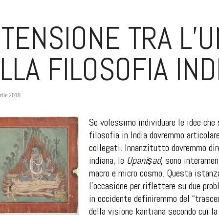
 TENSIONE TRA L’U
LLA FILOSOFIA IND
rile 2018
Se volessimo individuare le idee che 
filosofia in India dovremmo articolar
collegati. Innanzitutto dovremmo dire 
indiana, le
Upaniṣad
, sono interamen
macro e micro cosmo. Questa istanz
l’occasione per riflettere su due prob
in occidente definiremmo del “trasce
della visione kantiana secondo cui la 