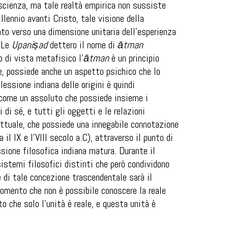
oscienza, ma tale realtà empirica non sussiste
lennio avanti Cristo, tale visione della
to verso una dimensione unitaria dell’esperienza
. Le
Upaniṣad
dettero il nome di
ātman
o di vista metafisico l’
ātman
è un principio
le, possiede anche un aspetto psichico che lo
essione indiana delle origini è quindi
come un assoluto che possiede insieme i
 di sé, e tutti gli oggetti e le relazioni
ttuale, che possiede una innegabile connotazione
a il IX e l'VIII secolo a.C), attraverso il punto di
ssione filosofica indiana matura. Durante il
 sistemi filosofici distinti che però condividono
 di tale concezione trascendentale sarà il
momento che non è possibile conoscere la reale
o che solo l’unità è reale, e questa unità è