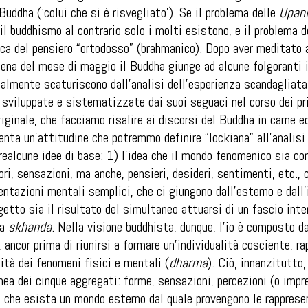
Buddha (‘colui che si è risvegliato’). Se il problema delle
Upan
r il buddhismo al contrario solo i molti esistono, e il problema 
ca del pensiero “ortodosso” (brahmanico). Dopo aver meditato 
iena del mese di maggio il Buddha giunge ad alcune folgoranti in
zialmente scaturiscono dall’analisi dell’esperienza scandagliat
 sviluppate e sistematizzate dai suoi seguaci nel corso dei pr
iginale, che facciamo risalire ai discorsi del Buddha in carne ed
nta un’attitudine che potremmo definire “lockiana” all’analisi 
ealcune idee di base: 1) l’idea che il mondo fenomenico sia co
lori, sensazioni, ma anche, pensieri, desideri, sentimenti, etc.,
entazioni mentali semplici, che ci giungono dall’esterno e dall’
ggetto sia il risultato del simultaneo attuarsi di un fascio inte
ma
skhanda
. Nella visione buddhista, dunque, l’io è composto da
e, ancor prima di riunirsi a formare un’individualità cosciente, 
lità dei fenomeni fisici e mentali (
dharma
). Ciò, innanzitutto,
ea dei cinque aggregati: forme, sensazioni, percezioni (o impr
a che esista un mondo esterno dal quale provengono le rapprese