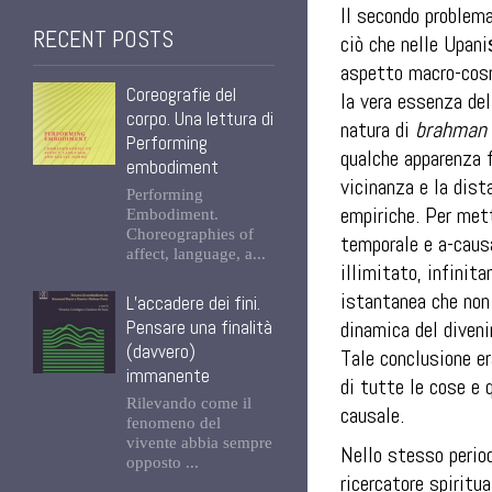
Il secondo problema
RECENT POSTS
ciò che nelle
Upani
aspetto macro-cos
Coreografie del
la vera essenza del
corpo. Una lettura di
natura di
brahman
Performing
qualche apparenza f
embodiment
vicinanza e la dist
Performing
empiriche. Per met
Embodiment.
Choreographies of
temporale e a-causa
affect, language, a...
illimitato, infinit
istantanea che non 
L’accadere dei fini.
Pensare una finalità
dinamica del diveni
(davvero)
Tale conclusione e
immanente
di tutte le cose e 
Rilevando come il
causale.
fenomeno del
vivente abbia sempre
Nello stesso period
opposto ...
ricercatore spiritu