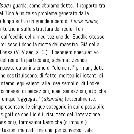
iṣad
riguarda, come abbiamo detto, il rapporto tra
dell’Uno è un falso problema generato dalla
a lungo sotto un grande albero di
Ficus indica
,
tuizioni sulla struttura del reale. Tali
a dall’occhio della meditazione del Buddha stesso,
imi secoli dopo la morte del maestro. Già nella
 ossa (V-IV sec. a. C.), il pensiero speculativo
del reale. In particolare, schematizzando,
mposto da un insieme di “elementi” primari, detti
 che costituiscono, di fatto, molteplici istanti di
interno, equivalenti alle idee semplici di Locke.
rconnesso di percezioni, idee, sensazioni, etc. che
 cinque ‘aggregati’ (
skandha
, letteralmente:
rappresentano le cinque categorie in cui è possibile
 significa che l’io è il risultato dell’interazione
essioni), formazioni karmiche (o impulsi),
ntazioni mentali, ma che, per converso, tale