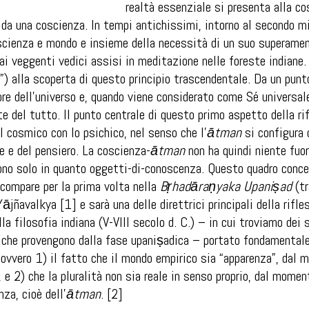
realtà essenziale si presenta alla c
a una coscienza. In tempi antichissimi, intorno al secondo mil
oscienza e mondo e insieme della necessità di un suo superamen
i veggenti vedici assisi in meditazione nelle foreste indiane
”) alla scoperta di questo principio trascendentale. Da un punt
ore dell’universo e, quando viene considerato come Sé universa
e del tutto. Il punto centrale di questo primo aspetto della rifl
el cosmico con lo psichico, nel senso che l’
ātman
si configura 
re e del pensiero. La coscienza-
ātman
non ha quindi niente fuori
tono solo in quanto oggetti-di-conoscenza. Questo quadro conce
compare per la prima volta nella
Bṛhadāraṇyaka Upaniṣad
(tr
ājñavalkya [1] e sarà una delle direttrici principali della rifle
lla filosofia indiana (V-VIII secolo d. C.) – in cui troviamo dei
 che provengono dalla fase upaniṣadica – portato fondamentale
 ovvero 1) il fatto che il mondo empirico sia “apparenza”, dal 
 e 2) che la pluralità non sia reale in senso proprio, dal moment
nza, cioè dell’
ātman
. [2]