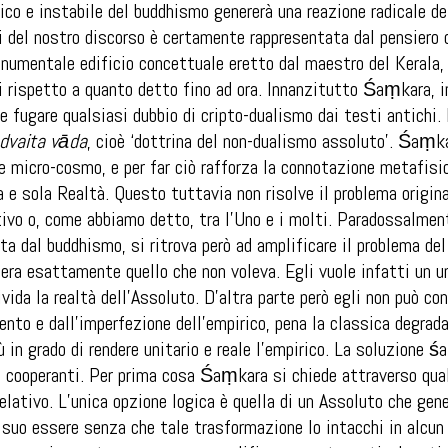
tico e instabile del buddhismo genererà una reazione radicale de
ni del nostro discorso è certamente rappresentata dal pensiero 
onumentale edificio concettuale eretto dal maestro del Kerala,
li rispetto a quanto detto fino ad ora. Innanzitutto Śaṃkara, 
e fugare qualsiasi dubbio di cripto-dualismo dai testi antichi
advaita vāda
, cioè ‘dottrina del non-dualismo assoluto’. Śaṃka
 e micro-cosmo, e per far ciò rafforza la connotazione metafisi
 e sola Realtà. Questo tuttavia non risolve il problema originar
ativo o, come abbiamo detto, tra l’Uno e i molti. Paradossalme
ata dal buddhismo, si ritrova però ad amplificare il problema d
 era esattamente quello che non voleva. Egli vuole infatti un 
ivida la realtà dell’Assoluto. D’altra parte però egli non può c
to e dall’imperfezione dell’empirico, pena la classica degrada
ù in grado di rendere unitario e reale l’empirico. La soluzione
o cooperanti. Per prima cosa Śaṃkara si chiede attraverso qua
relativo. L’unica opzione logica è quella di un Assoluto che gen
 suo essere senza che tale trasformazione lo intacchi in alcu