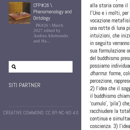
alla storia come il 
CFP#26 \
Phenomenology and
l’Uno e i molti, pe
Ontology
vocazione metafisi
PK#26 \ March
una notte di luna p
2027 edited by
intuizioni, che ini
Andrea Altobrando
and Ha...
in seguito verranno
sua formulazione or
del buddhismo prese
possiamo individuar
dharma
: forme, co
percezione, rappres
SITI PARTNER
2) l’idea che il so
il buddhismo chia
‘cumulo’, ‘pila’) ch
racchiudere la tota
CREATIVE COMMONS: CC BY-NC-ND 4.0
continua e simultan
coscienza. 3) l’ide