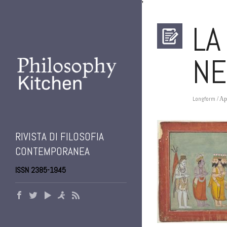
'
LA
NE
Longform
/ Ap
RIVISTA DI FILOSOFIA
CONTEMPORANEA
ISSN 2385-1945