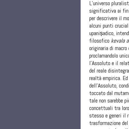
L’universo pluralis
significativa ai fi
per descrivere il m
alcuni punti crucia
upaniṣadico, intend
filosofico
kevala 
originaria di macro
proclamandolo unica
l’Assoluto e il rel
del reale disintegr
realtà empirica. Ed
dell’Assoluto, cond
toccato dal mutamen
tale non sarebbe pi
concettuali tra lor
stesso e generi il 
trasformazione del