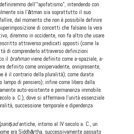
e definiremmo dell’“apofatismo”, intendendo con
almente sia l’
ātman
sia soprattutto il suo
fallire, dal momento che non è possibile definire
superimposizione di concetti che falsano la vera
ativo, diremmo in occidente, non fa altro che usare
escritto attraverso predicati opposti (come la
lità di comprenderlo attraverso definizioni
co il
brahman
viene definito come a-spaziale, a-
sere definito come onnipervadente, onnipresente,
e è il contrario della pluralità); come durata
 lampo di pensiero); infine come libero dalla
olutamente auto-esistente e permanenza immobile.
colo a. C.), dove si affermava l’unità essenziale
luralità, successione temporale e dipendenza
paniṣad
antiche, intorno al IV secolo a. C., un
suo nome era Siddhārtha, successivamente passato