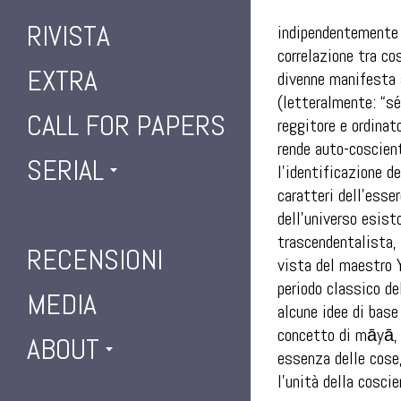
RIVISTA
indipendentemente d
correlazione tra c
EXTRA
divenne manifesta a
(letteralmente: “sé
CALL FOR PAPERS
reggitore e ordinat
rende auto-coscient
SERIAL
l’identificazione d
caratteri dell’esse
LONGFORM
dell’universo esis
trascendentalista, 
RECENSIONI
vista del maestro Y
periodo classico de
MEDIA
alcune idee di base
concetto di
māyā
,
ABOUT
essenza delle cose,
l’unità della coscie