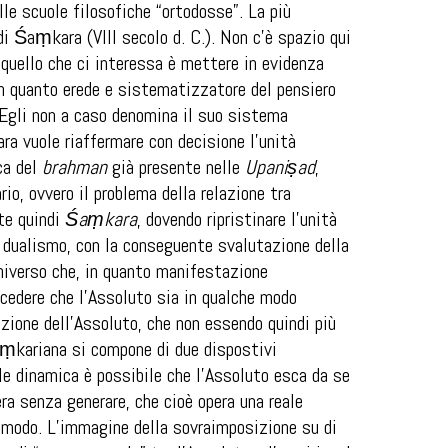
lle scuole filosofiche “ortodosse”. La più
di Śaṃkara (VIII secolo d. C.). Non c’è spazio qui
 quello che ci interessa è mettere in evidenza
in quanto erede e sistematizzatore del pensiero
. Egli non a caso denomina il suo sistema
ra vuole riaffermare con decisione l’unità
ca del
brahman
già presente nelle
Upaniṣad
,
io, ovvero il problema della relazione tra
nte quindi
Śaṃkara
, dovendo ripristinare l’unità
el dualismo, con la conseguente svalutazione della
universo che, in quanto manifestazione
oncedere che l’Assoluto sia in qualche modo
zione dell’Assoluto, che non essendo quindi più
 śaṃkariana si compone di due dispostivi
le dinamica è possibile che l’Assoluto esca da se
era senza generare, che cioè opera una reale
n modo. L’immagine della sovraimposizione su di