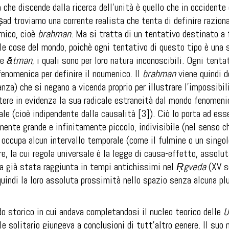
 che discende dalla ricerca dell’unità è quello che in occident
ṣad
troviamo una corrente realista che tenta di definire razion
mico, cioè
brahman
. Ma si tratta di un tentativo destinato a 
le cose del mondo, poichè ogni tentativo di questo tipo è una 
e
ātman
, i quali sono per loro natura inconoscibili. Ogni tent
enomenica per definire il noumenico. Il
brahman
viene quindi d
anza) che si negano a vicenda proprio per illustrare l’impossibi
tere in evidenza la sua radicale estraneità dal mondo fenomeni
le (cioè indipendente dalla causalità [3]). Ciò lo porta ad es
amente grande e infinitamente piccolo, indivisibile (nel senso ch
occupa alcun intervallo temporale (come il fulmine o un singolo
re, la cui regola universale è la legge di causa-effetto, ass
ra già stata raggiunta in tempi antichissimi nel
Ṛgveda
(XV se
quindi la loro assoluta prossimità nello spazio senza alcuna p
o storico in cui andava completandosi il nucleo teorico delle
U
ale solitario giungeva a conclusioni di tutt’altro genere. Il 