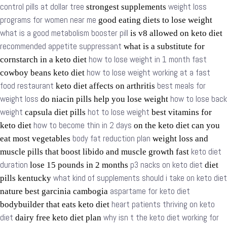
control pills at dollar tree
weight loss
strongest supplements
programs for women near me
good eating diets to lose weight
what is a good metabolism booster pill
is v8 allowed on keto diet
recommended appetite suppressant
what is a substitute for
how to lose weight in 1 month fast
cornstarch in a keto diet
how to lose weight working at a fast
cowboy beans keto diet
food restaurant
best meals for
keto diet affects on arthritis
weight loss
how to lose back
do niacin pills help you lose weight
weight
hot to lose weight
capsula diet pills
best vitamins for
how to become thin in 2 days
keto diet
on the keto diet can you
body fat reduction plan
eat most vegetables
weight loss and
keto diet
muscle pills that boost libido and muscle growth fast
duration
p3 nacks on keto diet
lose 15 pounds in 2 months
diet
what kind of supplements should i take on keto diet
pills kentucky
aspartame for keto diet
nature best garcinia cambogia
heart patients thriving on keto
bodybuilder that eats keto diet
diet
why isn t the keto diet working for
dairy free keto diet plan