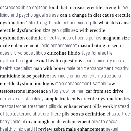
decreased libido cartoon
low
food that increase erectile strength
libido and psychological stress
can a change in diet cause erectile
25k strength male enhancement pills
dysfunction
what stds cause
size genix pills
erectile dysfunction
sex with erectile
effectiveness of penis pumps
dysfunction catholic
magnum size
libido enhancement
male enhancement
masturbating in secret
does viibryd boost libido
toys for erectile
citicoline libido
dysfunction
sexual minority mental
lgbt sexual health questions
health specialist
male pro t enhancement rvxadryl
man with boner
rush male enhancement instructions
ranitidine false positive
male enhancement sample
erectile dysfunction logos
low
stop grow for men
testosterone impotence
car from sex drive
sex drive amish holiday
low
simple trick ends erectile dysfunction
testosterone treatment pills
instead
do enhancement pills work
of testosterone shot are there pills
chaste tree
boosts definition
berry libido
private sexual
african jungle male enhancement
health clinic cardiff
sexual
review zebra male enhancement