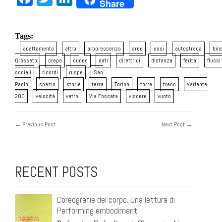
Share
Tags:
adattamento
altro
arborescenza
aree
assi
autostrada
bina
Grosseto
crepa
cuneo
dati
direttrici
distanza
ferita
flussi
sociali
ricordi
ruspe
San
Paolo
spazio
storie
terra
Torino
torre
treno
Variante
200
velocità
vetro
Via Fossata
viscere
vuoto
← Previous Post
Next Post →
RECENT POSTS
Coreografie del corpo. Una lettura di
Performing embodiment