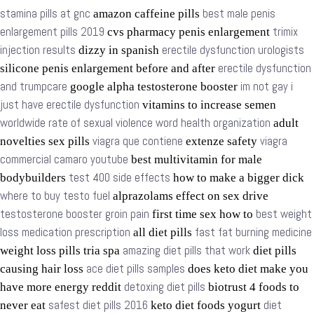
stamina pills at gnc
best male penis
amazon caffeine pills
enlargement pills 2019
trimix
cvs pharmacy penis enlargement
injection results
erectile dysfunction urologists
dizzy in spanish
erectile dysfunction
silicone penis enlargement before and after
and trumpcare
im not gay i
google alpha testosterone booster
just have erectile dysfunction
vitamins to increase semen
worldwide rate of sexual violence word health organization
adult
viagra que contiene
viagra
novelties sex pills
extenze safety
commercial camaro youtube
best multivitamin for male
test 400 side effects
bodybuilders
how to make a bigger dick
where to buy testo fuel
alprazolams effect on sex drive
testosterone booster groin pain
best weight
first time sex how to
loss medication prescription
fast fat burning medicine
all diet pills
amazing diet pills that work
weight loss pills tria spa
diet pills
ace diet pills samples
causing hair loss
does keto diet make you
detoxing diet pills
have more energy reddit
biotrust 4 foods to
safest diet pills 2016
diet
never eat
keto diet foods yogurt