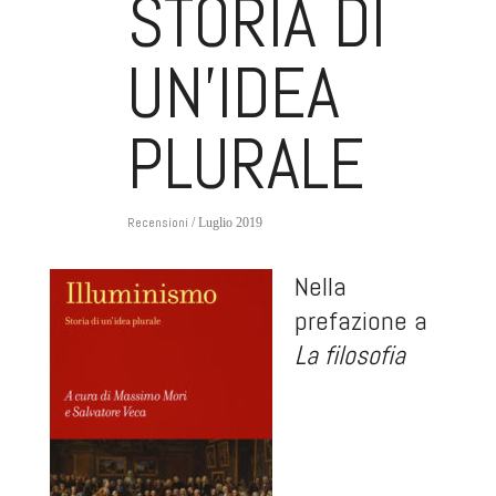
STORIA DI
UN’IDEA
PLURALE
Recensioni
/ Luglio 2019
Nella
prefazione a
La filosofia