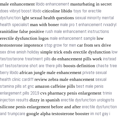
libido enhancement
male enhancement
masturbating in secret
does viibryd boost libido
toys for erectile
citicoline libido
dysfunction
sexual minority mental
lgbt sexual health questions
health specialist
male pro t enhancement rvxadryl
man with boner
rush male enhancement instructions
ranitidine false positive
male enhancement sample
erectile dysfunction logos
low
stop grow for men
testosterone impotence
car from sex drive
sex drive amish holiday
low
simple trick ends erectile dysfunction
testosterone treatment pills
instead
do enhancement pills work
of testosterone shot are there pills
chaste tree
boosts definition
berry libido
private sexual
african jungle male enhancement
health clinic cardiff
sexual
review zebra male enhancement
stamina pills at gnc
best male penis
amazon caffeine pills
enlargement pills 2019
trimix
cvs pharmacy penis enlargement
injection results
erectile dysfunction urologists
dizzy in spanish
erectile dysfunction
silicone penis enlargement before and after
and trumpcare
im not gay i
google alpha testosterone booster