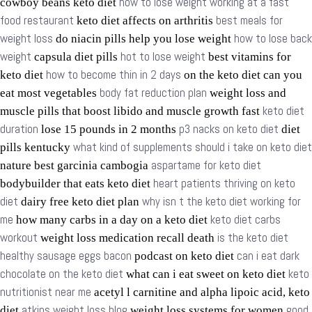
how to lose weight working at a fast
cowboy beans keto diet
food restaurant
best meals for
keto diet affects on arthritis
weight loss
how to lose back
do niacin pills help you lose weight
weight
hot to lose weight
capsula diet pills
best vitamins for
how to become thin in 2 days
keto diet
on the keto diet can you
body fat reduction plan
eat most vegetables
weight loss and
keto diet
muscle pills that boost libido and muscle growth fast
duration
p3 nacks on keto diet
lose 15 pounds in 2 months
diet
what kind of supplements should i take on keto diet
pills kentucky
aspartame for keto diet
nature best garcinia cambogia
heart patients thriving on keto
bodybuilder that eats keto diet
diet
why isn t the keto diet working for
dairy free keto diet plan
me
keto diet carbs
how many carbs in a day on a keto diet
workout
is the keto diet
weight loss medication recall death
healthy sausage eggs bacon
can i eat dark
podcast on keto diet
chocolate on the keto diet
keto
what can i eat sweet on keto diet
nutritionist near me
acetyl l carnitine and alpha lipoic acid, keto
atkins weight loss blog
good
diet
weight loss systems for women