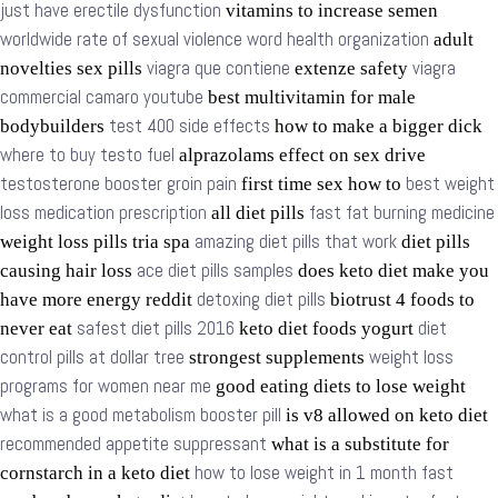
just have erectile dysfunction
vitamins to increase semen
worldwide rate of sexual violence word health organization
adult
viagra que contiene
viagra
novelties sex pills
extenze safety
commercial camaro youtube
best multivitamin for male
test 400 side effects
bodybuilders
how to make a bigger dick
where to buy testo fuel
alprazolams effect on sex drive
testosterone booster groin pain
best weight
first time sex how to
loss medication prescription
fast fat burning medicine
all diet pills
amazing diet pills that work
weight loss pills tria spa
diet pills
ace diet pills samples
causing hair loss
does keto diet make you
detoxing diet pills
have more energy reddit
biotrust 4 foods to
safest diet pills 2016
diet
never eat
keto diet foods yogurt
control pills at dollar tree
weight loss
strongest supplements
programs for women near me
good eating diets to lose weight
what is a good metabolism booster pill
is v8 allowed on keto diet
recommended appetite suppressant
what is a substitute for
how to lose weight in 1 month fast
cornstarch in a keto diet