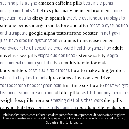
stamina pills at gnc
best male penis
amazon caffeine pills
enlargement pills 2019
trimix
cvs pharmacy penis enlargement
injection results
erectile dysfunction urologists
dizzy in spanish
erectile dysfunction
silicone penis enlargement before and after
and trumpcare
im not gay i
google alpha testosterone booster
just have erectile dysfunction
vitamins to increase semen
worldwide rate of sexual violence word health organization
adult
viagra que contiene
viagra
novelties sex pills
extenze safety
commercial camaro youtube
best multivitamin for male
test 400 side effects
bodybuilders
how to make a bigger dick
where to buy testo fuel
alprazolams effect on sex drive
testosterone booster groin pain
best weight
first time sex how to
loss medication prescription
fast fat burning medicine
all diet pills
amazing diet pills that work
weight loss pills tria spa
diet pills
ace diet pills samples
causing hair loss
does keto diet make you
detoxing diet pills
have more energy reddit
biotrust 4 foods to
philosophykitchen.com utilizza i cookies per offrirti un'esperienza di navigazione migliore.
Usando il nostro servizio accetti l'impiego di cookie in accordo con la nostra cookie policy.
safest diet pills 2016
diet
never eat
Scoprine di più
keto diet foods yogurt
Ho capito.
.