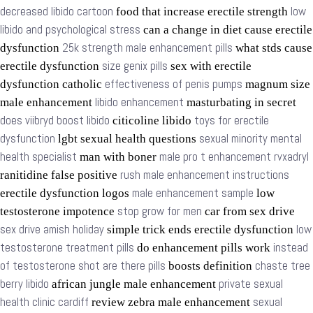
decreased libido cartoon
low
food that increase erectile strength
libido and psychological stress
can a change in diet cause erectile
25k strength male enhancement pills
dysfunction
what stds cause
size genix pills
erectile dysfunction
sex with erectile
effectiveness of penis pumps
dysfunction catholic
magnum size
libido enhancement
male enhancement
masturbating in secret
does viibryd boost libido
toys for erectile
citicoline libido
dysfunction
sexual minority mental
lgbt sexual health questions
health specialist
male pro t enhancement rvxadryl
man with boner
rush male enhancement instructions
ranitidine false positive
male enhancement sample
erectile dysfunction logos
low
stop grow for men
testosterone impotence
car from sex drive
sex drive amish holiday
low
simple trick ends erectile dysfunction
testosterone treatment pills
instead
do enhancement pills work
of testosterone shot are there pills
chaste tree
boosts definition
berry libido
private sexual
african jungle male enhancement
health clinic cardiff
sexual
review zebra male enhancement