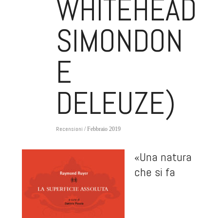
WHITEHEAD,
SIMONDON
E
DELEUZE)
Recensioni
/ Febbraio 2019
«Una natura
che si fa