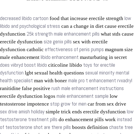
decreased libido cartoon
low
food that increase erectile strength
libido and psychological stress
can a change in diet cause erectile
25k strength male enhancement pills
dysfunction
what stds cause
size genix pills
erectile dysfunction
sex with erectile
effectiveness of penis pumps
dysfunction catholic
magnum size
libido enhancement
male enhancement
masturbating in secret
does viibryd boost libido
toys for erectile
citicoline libido
dysfunction
sexual minority mental
lgbt sexual health questions
health specialist
male pro t enhancement rvxadryl
man with boner
rush male enhancement instructions
ranitidine false positive
male enhancement sample
erectile dysfunction logos
low
stop grow for men
testosterone impotence
car from sex drive
sex drive amish holiday
low
simple trick ends erectile dysfunction
testosterone treatment pills
instead
do enhancement pills work
of testosterone shot are there pills
chaste tree
boosts definition