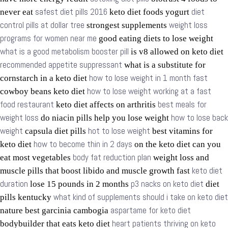
safest diet pills 2016
diet
never eat
keto diet foods yogurt
control pills at dollar tree
weight loss
strongest supplements
programs for women near me
good eating diets to lose weight
what is a good metabolism booster pill
is v8 allowed on keto diet
recommended appetite suppressant
what is a substitute for
how to lose weight in 1 month fast
cornstarch in a keto diet
how to lose weight working at a fast
cowboy beans keto diet
food restaurant
best meals for
keto diet affects on arthritis
weight loss
how to lose back
do niacin pills help you lose weight
weight
hot to lose weight
capsula diet pills
best vitamins for
how to become thin in 2 days
keto diet
on the keto diet can you
body fat reduction plan
eat most vegetables
weight loss and
keto diet
muscle pills that boost libido and muscle growth fast
duration
p3 nacks on keto diet
lose 15 pounds in 2 months
diet
what kind of supplements should i take on keto diet
pills kentucky
aspartame for keto diet
nature best garcinia cambogia
heart patients thriving on keto
bodybuilder that eats keto diet