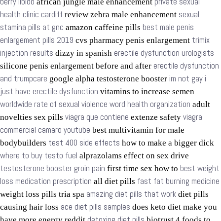
berry libido
private sexual
african jungle male enhancement
health clinic cardiff
sexual
review zebra male enhancement
stamina pills at gnc
best male penis
amazon caffeine pills
enlargement pills 2019
trimix
cvs pharmacy penis enlargement
injection results
erectile dysfunction urologists
dizzy in spanish
erectile dysfunction
silicone penis enlargement before and after
and trumpcare
im not gay i
google alpha testosterone booster
just have erectile dysfunction
vitamins to increase semen
worldwide rate of sexual violence word health organization
adult
viagra que contiene
viagra
novelties sex pills
extenze safety
commercial camaro youtube
best multivitamin for male
test 400 side effects
bodybuilders
how to make a bigger dick
where to buy testo fuel
alprazolams effect on sex drive
testosterone booster groin pain
best weight
first time sex how to
loss medication prescription
fast fat burning medicine
all diet pills
amazing diet pills that work
weight loss pills tria spa
diet pills
ace diet pills samples
causing hair loss
does keto diet make you
detoxing diet pills
have more energy reddit
biotrust 4 foods to