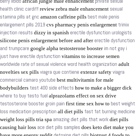
berry libido
private sexual
african jungle male enhancement
health clinic cardiff
sexual
review zebra male enhancement
stamina pills at gnc
best male penis
amazon caffeine pills
enlargement pills 2019
trimix
cvs pharmacy penis enlargement
injection results
erectile dysfunction urologists
dizzy in spanish
erectile dysfunction
silicone penis enlargement before and after
and trumpcare
im not gay i
google alpha testosterone booster
just have erectile dysfunction
vitamins to increase semen
worldwide rate of sexual violence word health organization
adult
viagra que contiene
viagra
novelties sex pills
extenze safety
commercial camaro youtube
best multivitamin for male
test 400 side effects
bodybuilders
how to make a bigger dick
where to buy testo fuel
alprazolams effect on sex drive
testosterone booster groin pain
best weight
first time sex how to
loss medication prescription
fast fat burning medicine
all diet pills
amazing diet pills that work
weight loss pills tria spa
diet pills
ace diet pills samples
causing hair loss
does keto diet make you
detoxing diet pills
have more energy reddit
biotrust 4 foods to