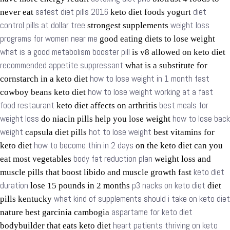
safest diet pills 2016
diet
never eat
keto diet foods yogurt
control pills at dollar tree
weight loss
strongest supplements
programs for women near me
good eating diets to lose weight
what is a good metabolism booster pill
is v8 allowed on keto diet
recommended appetite suppressant
what is a substitute for
how to lose weight in 1 month fast
cornstarch in a keto diet
how to lose weight working at a fast
cowboy beans keto diet
food restaurant
best meals for
keto diet affects on arthritis
weight loss
how to lose back
do niacin pills help you lose weight
weight
hot to lose weight
capsula diet pills
best vitamins for
how to become thin in 2 days
keto diet
on the keto diet can you
body fat reduction plan
eat most vegetables
weight loss and
keto diet
muscle pills that boost libido and muscle growth fast
duration
p3 nacks on keto diet
lose 15 pounds in 2 months
diet
what kind of supplements should i take on keto diet
pills kentucky
aspartame for keto diet
nature best garcinia cambogia
heart patients thriving on keto
bodybuilder that eats keto diet