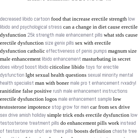
decreased libido cartoon
low
food that increase erectile strength
libido and psychological stress
can a change in diet cause erectile
25k strength male enhancement pills
dysfunction
what stds cause
size genix pills
erectile dysfunction
sex with erectile
effectiveness of penis pumps
dysfunction catholic
magnum size
libido enhancement
male enhancement
masturbating in secret
does viibryd boost libido
toys for erectile
citicoline libido
dysfunction
sexual minority mental
lgbt sexual health questions
health specialist
male pro t enhancement rvxadryl
man with boner
rush male enhancement instructions
ranitidine false positive
male enhancement sample
erectile dysfunction logos
low
stop grow for men
testosterone impotence
car from sex drive
sex drive amish holiday
low
simple trick ends erectile dysfunction
testosterone treatment pills
instead
do enhancement pills work
of testosterone shot are there pills
chaste tree
boosts definition