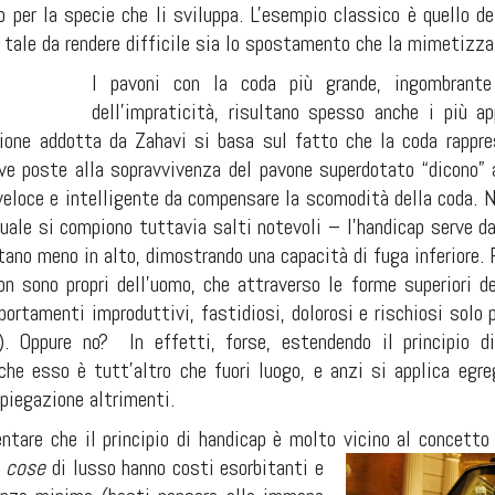
 per la specie che li sviluppa. L'esempio classico è quello de
 tale da rendere difficile sia lo spostamento che la mimetizza
I pavoni con la coda più grande, ingombrante 
dell'impraticità, risultano spesso anche i più 
ione addotta da Zahavi si basa sul fatto che la coda rappre
ive poste alla sopravvivenza del pavone superdotato “dicono” 
 veloce e intelligente da compensare la scomodità della coda. 
quale si compiono tuttavia salti notevoli – l'handicap serve d
ltano meno in alto, dimostrando una capacità di fuga inferiore
on sono propri dell'uomo, che attraverso le forme superiori d
ortamenti improduttivi, fastidiosi, dolorosi e rischiosi solo p
o). Oppure no? In effetti, forse, estendendo il principio d
he esso è tutt'altro che fuori luogo, e anzi si applica egr
piegazione altrimenti.
tare che il principio di handicap è molto vicino al concetto d
e
cose
di lusso hanno costi esorbitanti e