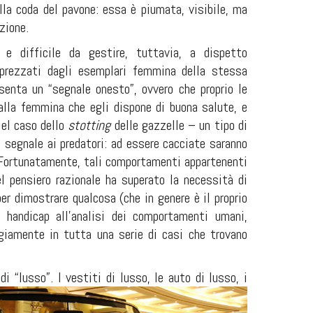
lla coda del pavone: essa è piumata, visibile, ma
zione.
e difficile da gestire, tuttavia, a dispetto
apprezzati dagli esemplari femmina della stessa
senta un “segnale onesto”, ovvero che proprio le
alla femmina che egli dispone di buona salute, e
Nel caso dello
stotting
delle gazzelle – un tipo di
a segnale ai predatori: ad essere cacciate saranno
. Fortunatamente, tali comportamenti appartenenti
el pensiero razionale ha superato la necessità di
er dimostrare qualcosa (che in genere è il proprio
i handicap all'analisi dei comportamenti umani,
egiamente in tutta una serie di casi che trovano
i “lusso”. I vestiti di lusso, le auto di lusso, i