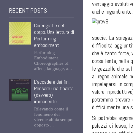
vantaggio evolutivo
RECENT POSTS
anche ingombrante,
Coreografie del
corpo. Una lettura di
specie. La spiegaz
Performing
difficoltà aggiunt
embodiment
che è tanto forte,
Performing
Embodiment.
corsa lenta, nella 
Choreographies of
le gazzelle che sa
affect, language, a...
al regno animale n
L’accadere dei fini.
impelagarsi in comp
Pensare una finalità
valore riproduttiv
(davvero)
potremmo trovare c
immanente
difficilmente una s
Rilevando come il
fenomeno del
Si potrebbe argomen
vivente abbia sempre
palazzi di luss
o, l
opposto ...