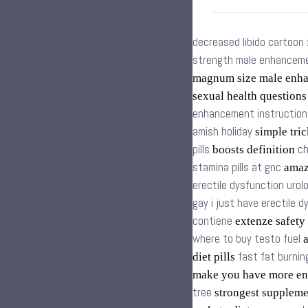
decreased libido cartoon
strength male enhancemen
magnum size male enh
sexual health question
enhancement instruction
amish holiday
simple tric
pills
ch
boosts definition
stamina pills at gnc
amazo
erectile dysfunction urol
gay i just have erectile 
contiene
extenze safety
where to buy testo fuel
a
fast fat burnin
diet pills
make you have more en
tree
strongest supplem