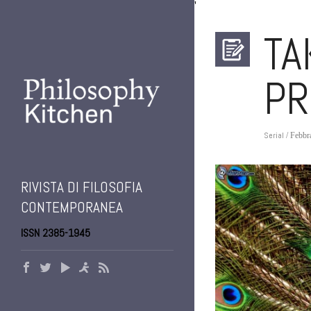
'
TA
PR
Serial
/ Febbr
RIVISTA DI FILOSOFIA
CONTEMPORANEA
ISSN 2385-1945