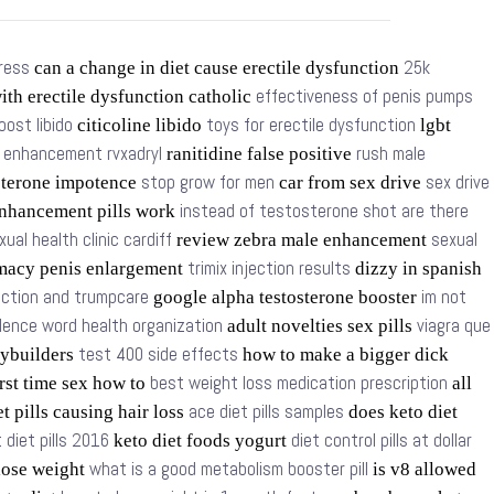
tress
25k
can a change in diet cause erectile dysfunction
effectiveness of penis pumps
ith erectile dysfunction catholic
oost libido
toys for erectile dysfunction
citicoline libido
lgbt
t enhancement rvxadryl
rush male
ranitidine false positive
stop grow for men
sex drive
sterone impotence
car from sex drive
instead of testosterone shot are there
nhancement pills work
xual health clinic cardiff
sexual
review zebra male enhancement
trimix injection results
macy penis enlargement
dizzy in spanish
nction and trumpcare
im not
google alpha testosterone booster
olence word health organization
viagra que
adult novelties sex pills
test 400 side effects
dybuilders
how to make a bigger dick
best weight loss medication prescription
rst time sex how to
all
ace diet pills samples
t pills causing hair loss
does keto diet
 diet pills 2016
diet control pills at dollar
keto diet foods yogurt
what is a good metabolism booster pill
 lose weight
is v8 allowed