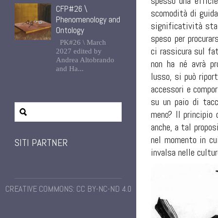
spesso una effici
CFP#26 \
scomodità di guida
Phenomenology and
significatività st
Ontology
speso per procurars
PK#26 \ March
ci rassicura sul fa
2027 edited by
Andrea Altobrando
non ha né avrà pr
and Ha...
lusso, si può riport
accessori e compo
su un paio di tacc
meno? Il principio
anche, a tal propos
nel momento in cui
SITI PARTNER
invalsa nelle cultu
CREATIVE COMMONS: CC BY-NC-ND 4.0