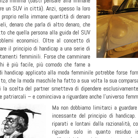
enza minima (basti pensare alla immane
re un SUV in città). Anzi, spesso la loro
a proprio nella immane quantità di denaro
eli, denaro che parla di altro denaro, che
tto che quella persona alla guida del SUV
oblemi economici. Oltre al concetto di
are il principio di handicap a una serie di
rtamenti femminili. Forse che camminare
hi è più facile, più comodo che farne a
 di handicap applicato alla moda femminile potrebbe forse forn
ito, che la moda maschile ha fatto a sua volta la sua comparsa
 la scelta del partner smetteva di dipendere esclusivamente
re patriarcali – e cominciava a riguardare anche l'universo femm
Ma non dobbiamo limitarci a guardare l
incessante del principio di handicap.
riparati e lontani dalla razionalità, 
riguarda solo in quanto residuo is