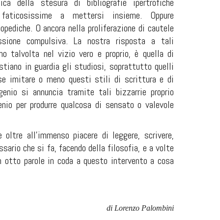
ica della stesura di bibliografie ipertrofiche
, faticosissime a mettersi insieme. Oppure
opediche. O ancora nella proliferazione di cautele
ssione compulsiva. La nostra risposta a tali
ano talvolta nel vizio vero e proprio, è quella di
stiano in guardia gli studiosi, soprattutto quelli
se imitare o meno questi stili di scrittura e di
 genio si annuncia tramite tali bizzarrie proprio
enio per produrre qualcosa di sensato o valevole
 oltre all'immenso piacere di leggere, scrivere,
sario che si fa, facendo della filosofia, e a volte
in otto parole in coda a questo intervento a cosa
di Lorenzo Palombini