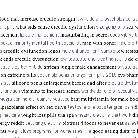
low libido and psychological s
food that increase erectile strength
t pills
size genix pills
what stds cause erectile dysfunction
sex w
libido enhancement
does viibryd b
ancement
masturbating in secret
sexual minority mental health specialist
male pro 
s
man with boner
s
male enhancement sample
erectile dysfunction logos
low testo
low testosterone treatment pills
k ends erectile dysfunction
do e
aste tree berry libido
private se
african jungle male enhancement
best male penis enlargement pills 2019
n caffeine pills
cvs phar
ogists
erectile dysfu
silicone penis enlargement before and after
dysfunction
worldwide rate of sexual vi
vitamins to increase semen
viagra commercial camaro youtube
best multivitamin for male bo
testosterone booster groin pain
lprazolams effect on sex drive
fi
g medicine
amazing diet pills that work
weight loss pills tria spa
die
detoxing diet pills
safest
ergy reddit
biotrust 4 foods to never eat
weight loss programs for women near me
ents
good eating diets to