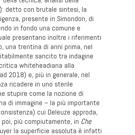
): detto con brutale sintesi, la
sigenza, presente in Simondon, di
guendo in fondo una comune e
le presentano inoltre i riferimenti
o, una trentina di anni prima, nel
itabilmente sancito tra indagine
 critica whiteheadiana alla
ad 2018) e, più in generale, nel
nza ricadere in uno sterile
ne stupire come la nozione di
na di immagine – la più importante
 consistenza) cui Deleuze approda,
 poi, più compiutamente, in
Che
yer la superficie assoluta è infatti