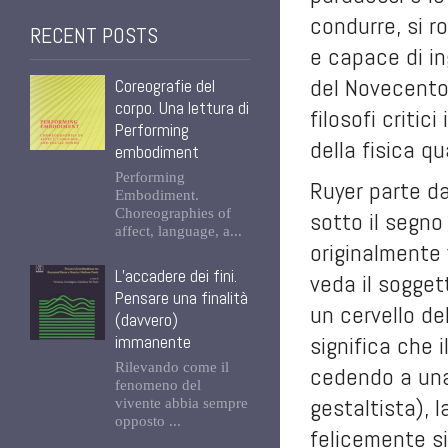
condurre, si r
RECENT POSTS
e capace di ing
del Novecento
Coreografie del
corpo. Una lettura di
filosofi criti
Performing
della fisica q
embodiment
Performing
Ruyer parte d
Embodiment.
Choreographies of
sotto il segno
affect, language, a...
originalmente
L’accadere dei fini.
veda il sogget
Pensare una finalità
un cervello del
(davvero)
significa che 
immanente
Rilevando come il
cedendo a una
fenomeno del
gestaltista), 
vivente abbia sempre
opposto ...
felicemente si