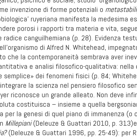
me invenzione di forme potenziali o
metastabili
cobiologica’ ruyeriana manifesta la medesima e
ndere porosi i rapporti tra materia e vita, se
radice canguilhemiana (p. 28). Evidenza testua
 dell’organismo di Alfred N. Whitehead, impegnat
ato che la contemporaneità sembrava aver inev
ntitativa e analisi filosofico-qualitativa: nella
e semplice» dei fenomeni fisici (p. 84; Whitehe
eintegrare la scienza nel pensiero filosofico se
uyer riconosce un grande alleato. Non deve infi
oluta costituisca – insieme a quella bergsonia
ca per la genesi di quel piano di immanenza (o
in
Millepiani
(Deleuze & Guattari 2010, p. 313)e
fia?
(Deleuze & Guattari 1996, pp. 25-49): per Ru