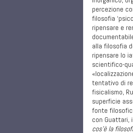
percezione co
filosofia ‘psi
ripensare e re
documentabile 
alla filosofia
ripensare lo i
scientifico-qua
«localizzazion
tentativo di r
fisicalismo, R
superficie ass
fonte filosofi
con Guattari, 
cos’è la filoso