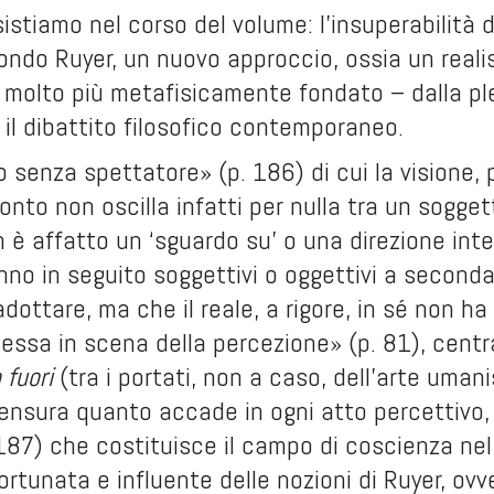
sistiamo nel corso del volume: l’insuperabilità
ondo Ruyer, un nuovo approccio, ossia un reali
 molto più metafisicamente fondato – dalla ple
il dibattito filosofico contemporaneo.
 senza spettatore» (p. 186) di cui la visione,
onto non oscilla infatti per nulla tra un sogg
 è affatto un ‘sguardo su’ o una direzione inten
anno in seguito soggettivi o oggettivi a second
 adottare, ma che il reale, a rigore, in sé non h
ssa in scena della percezione» (p. 81), centr
 fuori
(tra i portati, non a caso, dell’arte uman
ensura quanto accade in ogni atto percettivo,
187) che costituisce il campo di coscienza nel
fortunata e influente delle nozioni di Ruyer, ovv