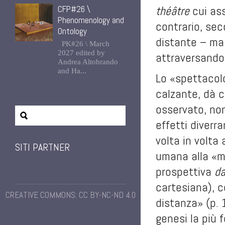
théâtre
cui as
CFP#26 \
Phenomenology and
contrario, sec
Ontology
distante – ma
PK#26 \ March
2027 edited by
attraversando 
Andrea Altobrando
and Ha...
Lo «spettacolo
calzante, dà c
osservato, non
effetti diverr
volta in volta
SITI PARTNER
umana alla «me
prospettiva
da
cartesiana), c
CREATIVE COMMONS: CC BY-NC-ND 4.0
distanza» (p. 
genesi la più 