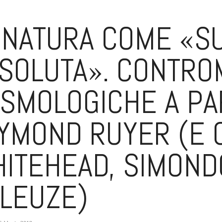
 NATURA COME «S
SOLUTA». CONTR
SMOLOGICHE A PA
YMOND RUYER (E 
ITEHEAD, SIMOND
LEUZE)