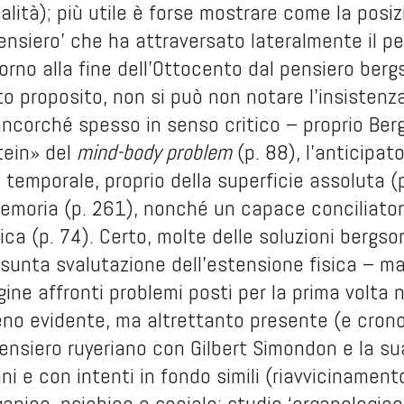
alità); più utile è forse mostrare come la posi
pensiero’ che ha attraversato lateralmente il p
orno alla fine dell’Ottocento dal pensiero be
o proposito, non si può non notare l’insistenz
ncorché spesso in senso critico – proprio Berg
tein» del
mind-body problem
(p. 88), l’anticipat
temporale, proprio della superficie assoluta (
emoria (p. 261), nonché un capace conciliatore
fica (p. 74). Certo, molte delle soluzioni berg
esunta svalutazione dell’estensione fisica – ma
gine affronti problemi posti per la prima volta
eno evidente, ma altrettanto presente (e crono
ensiero ruyeriano con Gilbert Simondon e la sua 
nni e con intenti in fondo simili (riavvicinamen
ganico, psichico e sociale; studio ‘organologico’