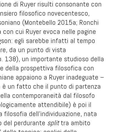
zione di Ruyer risulti consonante con
ensiero filosofico novecentesco,
rgsoniano (Montebello 2015a; Ronchi
a con cui Ruyer evoca nelle pagine
son: egli sarebbe infatti al tempo
ore, da un punto di vista
p. 138), un importante studioso della
 della prospettiva filosofica con
soniane appaiono a Ruyer inadeguate –
 è un fatto che il punto di partenza
 nella contemporaneità dal filosofo
logicamente attendibile) è poi il
filosofia dell’individuazione, nata
to del perdurante
split
tra ambito
 della tecnica; analisi della