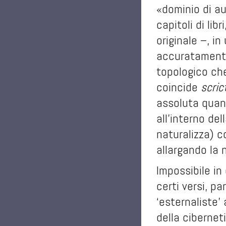
«dominio di aut
capitoli di li
originale –, i
accuratamente 
topologico che
coincide
scri
assoluta quan
all’interno del
naturalizza) c
allargando la 
Impossibile in
certi versi, pa
‘esternaliste’
della cibernet