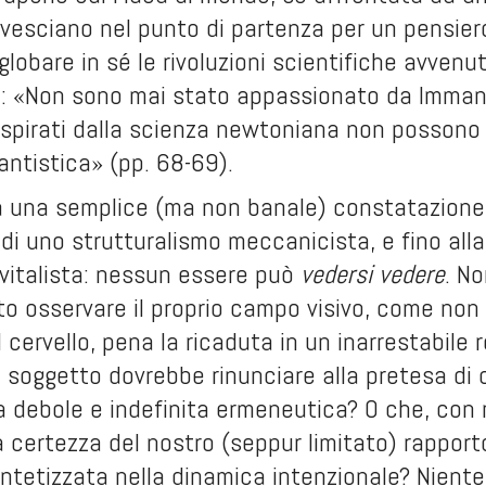
ovesciano nel punto di partenza per un pensier
lobare in sé le rivoluzioni scientifiche avvenute
: «Non sono mai stato appassionato da Immanu
ci ispirati dalla scienza newtoniana non posson
uantistica» (pp. 68-69).
a una semplice (ma non banale) constatazione,
 di uno strutturalismo meccanicista, e fino alla
 vitalista: nessun essere può
vedersi vedere
. No
to osservare il proprio campo visivo, come non
 cervello, pena la ricaduta in un inarrestabile re
il soggetto dovrebbe rinunciare alla pretesa di 
 debole e indefinita ermeneutica? O che, con
la certezza del nostro (seppur limitato) rappor
ntetizzata nella dinamica intenzionale? Niente 