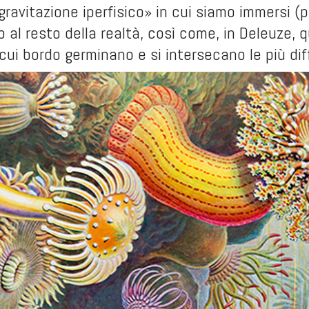
ravitazione iperfisico» in cui siamo immersi (
 al resto della realtà, così come, in Deleuze, 
 cui bordo germinano e si intersecano le più diff