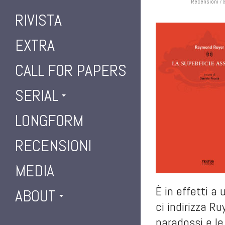
Recensioni
/ 
RIVISTA
EXTRA
CALL FOR PAPERS
SERIAL
LONGFORM
RECENSIONI
MEDIA
È in effetti a
ABOUT
ci indirizza Ru
paradossi e le