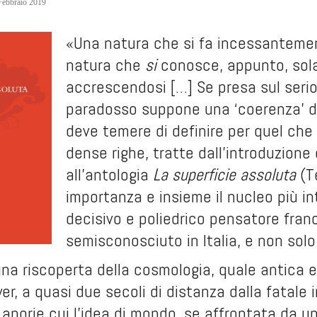
Febbraio 2019
«Una natura che si fa incessantemen
natura che
si
conosce, appunto, so
accrescendosi […] Se presa sul serio, 
paradosso suppone una ‘coerenza’ del
deve temere di definire per quel che
dense righe, tratte dall’introduzione
all’antologia
La superficie assoluta
(T
importanza e insieme il nucleo più in
decisivo e poliedrico pensatore fran
semisconosciuto in Italia, e non solo
 una riscoperta della cosmologia, quale antica e 
yer, a quasi due secoli di distanza dalla fatale
 aporie cui l’idea di mondo, se affrontata da un