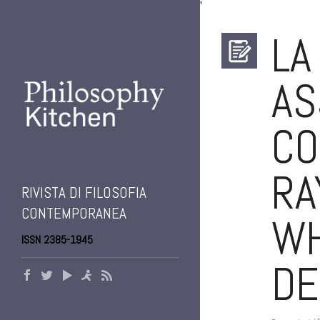
'
LA
AS
CO
RA
RIVISTA DI FILOSOFIA
CONTEMPORANEA
WH
ISSN 2385-1945
DE