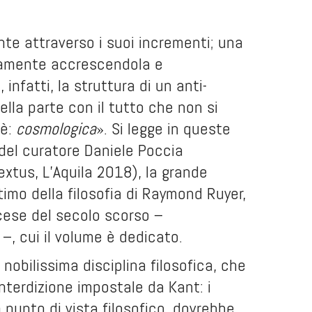
te attraverso i suoi incrementi; una
lamente accrescendola e
infatti, la struttura di un anti-
la parte con il tutto che non si
 è:
cosmologica
». Si legge in queste
 del curatore Daniele Poccia
extus, L’Aquila 2018), la grande
timo della filosofia di Raymond Ruyer,
cese del secolo scorso –
 –, cui il volume è dedicato.
nobilissima disciplina filosofica, che
 interdizione impostale da Kant: i
 punto di vista filosofico, dovrebbe