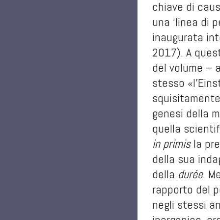
chiave di caus
una ‘linea di 
inaugurata int
2017). A quest
del volume – a
stesso «l’Eins
squisitamente 
genesi della m
quella scienti
in primis
la pr
della sua inda
della
durée
. M
rapporto del p
negli stessi a
inorganico, or