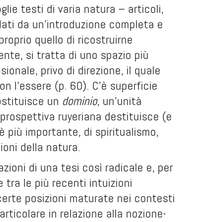
lie testi di varia natura – articoli,
edati da un’introduzione completa e
roprio quello di ricostruirne
nte, si tratta di uno spazio più
onale, privo di direzione, il quale
n l’essere (p. 60). C’è superficie
ostituisce un
dominio
, un’unità
a prospettiva ruyeriana destituisce (e
è più importante, di spiritualismo,
ioni della natura.
ioni di una tesi così radicale e, per
 tra le più recenti intuizioni
certe posizioni maturate nei contesti
articolare in relazione alla nozione-