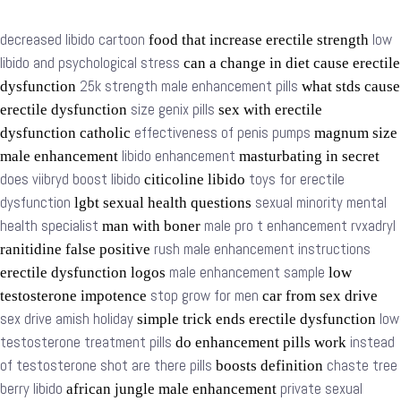
decreased libido cartoon
low
food that increase erectile strength
libido and psychological stress
can a change in diet cause erectile
25k strength male enhancement pills
dysfunction
what stds cause
size genix pills
erectile dysfunction
sex with erectile
effectiveness of penis pumps
dysfunction catholic
magnum size
libido enhancement
male enhancement
masturbating in secret
does viibryd boost libido
toys for erectile
citicoline libido
dysfunction
sexual minority mental
lgbt sexual health questions
health specialist
male pro t enhancement rvxadryl
man with boner
rush male enhancement instructions
ranitidine false positive
male enhancement sample
erectile dysfunction logos
low
stop grow for men
testosterone impotence
car from sex drive
sex drive amish holiday
low
simple trick ends erectile dysfunction
testosterone treatment pills
instead
do enhancement pills work
of testosterone shot are there pills
chaste tree
boosts definition
berry libido
private sexual
african jungle male enhancement