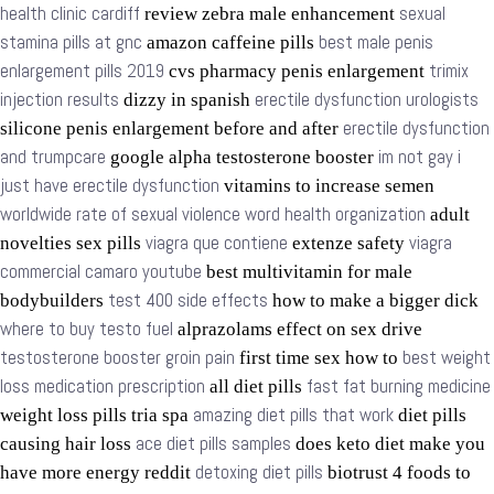
health clinic cardiff
sexual
review zebra male enhancement
stamina pills at gnc
best male penis
amazon caffeine pills
enlargement pills 2019
trimix
cvs pharmacy penis enlargement
injection results
erectile dysfunction urologists
dizzy in spanish
erectile dysfunction
silicone penis enlargement before and after
and trumpcare
im not gay i
google alpha testosterone booster
just have erectile dysfunction
vitamins to increase semen
worldwide rate of sexual violence word health organization
adult
viagra que contiene
viagra
novelties sex pills
extenze safety
commercial camaro youtube
best multivitamin for male
test 400 side effects
bodybuilders
how to make a bigger dick
where to buy testo fuel
alprazolams effect on sex drive
testosterone booster groin pain
best weight
first time sex how to
loss medication prescription
fast fat burning medicine
all diet pills
amazing diet pills that work
weight loss pills tria spa
diet pills
ace diet pills samples
causing hair loss
does keto diet make you
detoxing diet pills
have more energy reddit
biotrust 4 foods to