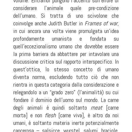
volume. Entrambi pongono l’accento sull’errore di
considerare l’animale quale pre-condizione
dell’umano. Si tratta di uno scivolone che
coinvolge anche Judith Butler in
Frames of war
,
in cui ancora una volta viene promulgata un’idea
profondamente umanista e fondata su
quell’eccezionalismo umano che dovrebbe essere
la prima barriera da abbattere per intavolare una
discussione critica sul rapporto interspecifico. In
quest’ottica, lo stesso concetto di umano
diventa norma, escludendo tutto ciò che non
rientra in questa categoria dalla considerazione e
relegandolo a un “grado zero” (l’animalità) su cui
fondare il dominio dell’uomo sul mondo. La carne
degli animali è quindi soltanto
meat
[carne
morta] e non
flesh
[carne viva], è altro da noi
umani, è soltanto materia inerte potenzialmente
cancerosa – salsicce, wurstel, salumi, braciole,