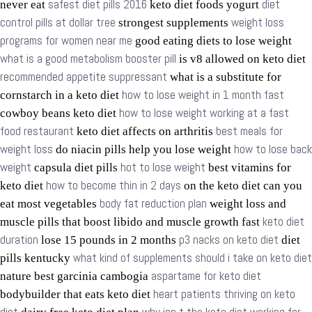
safest diet pills 2016
diet
never eat
keto diet foods yogurt
control pills at dollar tree
weight loss
strongest supplements
programs for women near me
good eating diets to lose weight
what is a good metabolism booster pill
is v8 allowed on keto diet
recommended appetite suppressant
what is a substitute for
how to lose weight in 1 month fast
cornstarch in a keto diet
how to lose weight working at a fast
cowboy beans keto diet
food restaurant
best meals for
keto diet affects on arthritis
weight loss
how to lose back
do niacin pills help you lose weight
weight
hot to lose weight
capsula diet pills
best vitamins for
how to become thin in 2 days
keto diet
on the keto diet can you
body fat reduction plan
eat most vegetables
weight loss and
keto diet
muscle pills that boost libido and muscle growth fast
duration
p3 nacks on keto diet
lose 15 pounds in 2 months
diet
what kind of supplements should i take on keto diet
pills kentucky
aspartame for keto diet
nature best garcinia cambogia
heart patients thriving on keto
bodybuilder that eats keto diet