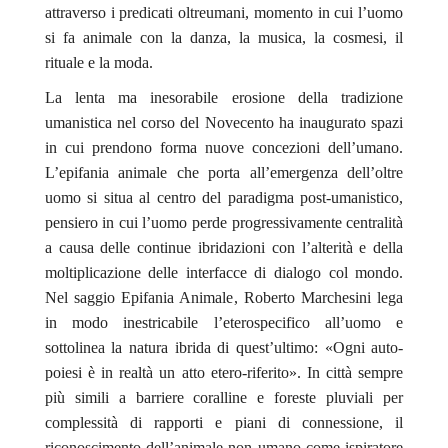
attraverso i predicati oltreumani, momento in cui l’uomo
si fa animale con la danza, la musica, la cosmesi, il
rituale e la moda.
La lenta ma inesorabile erosione della tradizione
umanistica nel corso del Novecento ha inaugurato spazi
in cui prendono forma nuove concezioni dell’umano.
L’epifania animale che porta all’emergenza dell’oltre
uomo si situa al centro del paradigma post-umanistico,
pensiero in cui l’uomo perde progressivamente centralità
a causa delle continue ibridazioni con l’alterità e della
moltiplicazione delle interfacce di dialogo col mondo.
Nel saggio
Epifania Animale
, Roberto Marchesini lega
in modo inestricabile l’eterospecifico all’uomo e
sottolinea la natura ibrida di quest’ultimo: «Ogni auto-
poiesi è in realtà un atto etero-riferito». In città sempre
più simili a barriere coralline e foreste pluviali per
complessità di rapporti e piani di connessione, il
riconoscimento dell’animale non umano come ispiratore