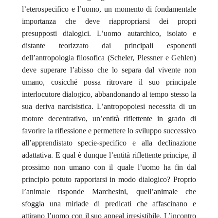
l’eterospecifico e l’uomo, un momento di fondamentale
importanza che deve riappropriarsi dei propri
presupposti dialogici. L’uomo autarchico, isolato e
distante teorizzato dai principali esponenti
dell’antropologia filosofica (Scheler, Plessner e Gehlen)
deve superare l’abisso che lo separa dal vivente non
umano, cosicché possa ritrovare il suo principale
interlocutore dialogico, abbandonando al tempo stesso la
sua deriva narcisistica. L’antropopoiesi necessita di un
motore decentrativo, un’entità riflettente in grado di
favorire la riflessione e permettere lo sviluppo successivo
all’apprendistato specie-specifico e alla declinazione
adattativa. E qual è dunque l’entità riflettente principe, il
prossimo non umano con il quale l’uomo ha fin dal
principio potuto rapportarsi in modo dialogico? Proprio
l’animale risponde Marchesini, quell’animale che
sfoggia una miriade di predicati che affascinano e
attirano l’uomo con il suo
appeal
irresistibile. L’incontro