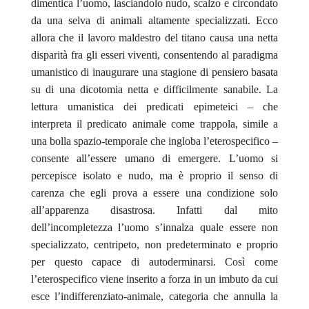
dimentica l’uomo, lasciandolo nudo, scalzo e circondato
da una selva di animali altamente specializzati. Ecco
allora che il lavoro maldestro del titano causa una netta
disparità fra gli esseri viventi, consentendo al paradigma
umanistico di inaugurare una stagione di pensiero basata
su di una dicotomia netta e difficilmente sanabile. La
lettura umanistica dei predicati epimeteici – che
interpreta il predicato animale come trappola, simile a
una bolla spazio-temporale che ingloba l’eterospecifico –
consente all’essere umano di emergere. L’uomo si
percepisce isolato e nudo, ma è proprio il senso di
carenza che egli prova a essere una condizione solo
all’apparenza disastrosa. Infatti dal mito
dell’incompletezza l’uomo s’innalza quale essere non
specializzato, centripeto, non predeterminato e proprio
per questo capace di autoderminarsi. Così come
l’eterospecifico viene inserito a forza in un imbuto da cui
esce l’indifferenziato-animale, categoria che annulla la