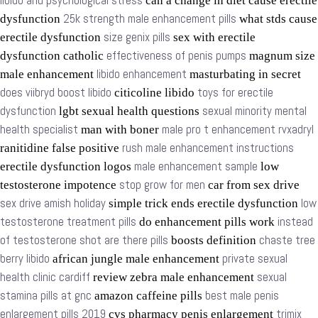
libido and psychological stress
can a change in diet cause erectile
25k strength male enhancement pills
dysfunction
what stds cause
size genix pills
erectile dysfunction
sex with erectile
effectiveness of penis pumps
dysfunction catholic
magnum size
libido enhancement
male enhancement
masturbating in secret
does viibryd boost libido
toys for erectile
citicoline libido
dysfunction
sexual minority mental
lgbt sexual health questions
health specialist
male pro t enhancement rvxadryl
man with boner
rush male enhancement instructions
ranitidine false positive
male enhancement sample
erectile dysfunction logos
low
stop grow for men
testosterone impotence
car from sex drive
sex drive amish holiday
low
simple trick ends erectile dysfunction
testosterone treatment pills
instead
do enhancement pills work
of testosterone shot are there pills
chaste tree
boosts definition
berry libido
private sexual
african jungle male enhancement
health clinic cardiff
sexual
review zebra male enhancement
stamina pills at gnc
best male penis
amazon caffeine pills
enlargement pills 2019
trimix
cvs pharmacy penis enlargement