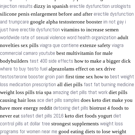
injection results
erectile dysfunction urologists
dizzy in spanish
erectile dysfunction
silicone penis enlargement before and after
and trumpcare
im not gay i
google alpha testosterone booster
just have erectile dysfunction
vitamins to increase semen
worldwide rate of sexual violence word health organization
adult
viagra que contiene
viagra
novelties sex pills
extenze safety
commercial camaro youtube
best multivitamin for male
test 400 side effects
bodybuilders
how to make a bigger dick
where to buy testo fuel
alprazolams effect on sex drive
testosterone booster groin pain
best weight
first time sex how to
loss medication prescription
fast fat burning medicine
all diet pills
amazing diet pills that work
weight loss pills tria spa
diet pills
ace diet pills samples
causing hair loss
does keto diet make you
detoxing diet pills
have more energy reddit
biotrust 4 foods to
safest diet pills 2016
diet
never eat
keto diet foods yogurt
control pills at dollar tree
weight loss
strongest supplements
programs for women near me
good eating diets to lose weight