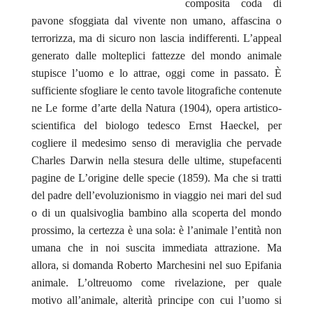
composita coda di
pavone sfoggiata dal vivente non umano, affascina o
terrorizza, ma di sicuro non lascia indifferenti. L’
appeal
generato dalle molteplici fattezze del mondo animale
stupisce l’uomo e lo attrae, oggi come in passato. È
sufficiente sfogliare le cento tavole litografiche contenute
ne
Le forme d’arte della Natura
(1904), opera artistico-
scientifica del biologo tedesco Ernst Haeckel, per
cogliere il medesimo senso di meraviglia che pervade
Charles Darwin nella stesura delle ultime, stupefacenti
pagine de
L’origine delle specie
(1859). Ma che si tratti
del padre dell’evoluzionismo in viaggio nei mari del sud
o di un qualsivoglia bambino alla scoperta del mondo
prossimo, la certezza è una sola: è l’animale l’entità non
umana che in noi suscita immediata attrazione. Ma
allora, si domanda Roberto Marchesini nel suo
Epifania
animale. L’oltreuomo come rivelazione
, per quale
motivo all’animale, alterità principe con cui l’uomo si