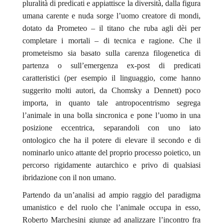
pluralità di predicati e appiattisce la diversità, dalla figura
umana carente e nuda sorge l’uomo creatore di mondi,
dotato da Prometeo – il titano che ruba agli dèi per
completare i mortali – di tecnica e ragione. Che il
prometeismo sia basato sulla carenza filogenetica di
partenza o sull’emergenza
ex-post
di predicati
caratteristici (per esempio il linguaggio, come hanno
suggerito molti autori, da Chomsky a Dennett) poco
importa, in quanto tale antropocentrismo segrega
l’animale in una bolla sincronica e pone l’uomo in una
posizione eccentrica, separandoli con uno iato
ontologico che ha il potere di elevare il secondo e di
nominarlo unico attante del proprio processo poietico, un
percorso rigidamente autarchico e privo di qualsiasi
ibridazione con il non umano.
Partendo da un’analisi ad ampio raggio del paradigma
umanistico e del ruolo che l’animale occupa in esso,
Roberto Marchesini giunge ad analizzare l’incontro fra