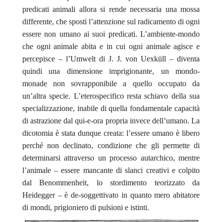
predicati animali allora si rende necessaria una mossa
differente, che sposti l’attenzione sul radicamento di ogni
essere non umano ai suoi predicati. L’ambiente-mondo
che ogni animale abita e in cui ogni animale agisce e
percepisce – l’
Umwelt
di J. J. von Uexküll – diventa
quindi una dimensione imprigionante, un mondo-
monade non sovrapponibile a quello occupato da
un’altra specie. L’eterospecifico resta schiavo della sua
specializzazione, inabile di quella fondamentale capacità
di astrazione dal qui-e-ora propria invece dell’umano. La
dicotomia è stata dunque creata: l’essere umano è libero
perché non declinato, condizione che gli permette di
determinarsi attraverso un processo autarchico, mentre
l’animale – essere mancante di slanci creativi e colpito
dal
Benommenheit
, lo stordimento teorizzato da
Heidegger – è de-soggettivato in quanto mero abitatore
di mondi, prigioniero di pulsioni e istinti.