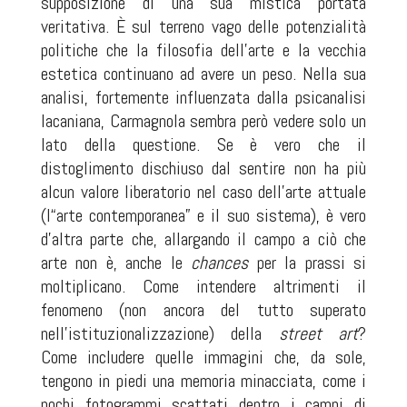
supposizione di una sua mistica portata
veritativa. È sul terreno vago delle potenzialità
politiche che la filosofia dell’arte e la vecchia
estetica continuano ad avere un peso. Nella sua
analisi, fortemente influenzata dalla psicanalisi
lacaniana, Carmagnola sembra però vedere solo un
lato della questione. Se è vero che il
distoglimento dischiuso dal sentire non ha più
alcun valore liberatorio nel caso dell’arte attuale
(l“arte contemporanea” e il suo sistema), è vero
d’altra parte che, allargando il campo a ciò che
arte non è, anche le
chances
per la prassi si
moltiplicano. Come intendere altrimenti il
fenomeno (non ancora del tutto superato
nell’istituzionalizzazione) della
street art
?
Come includere quelle immagini che, da sole,
tengono in piedi una memoria minacciata, come i
pochi fotogrammi scattati dentro i campi di