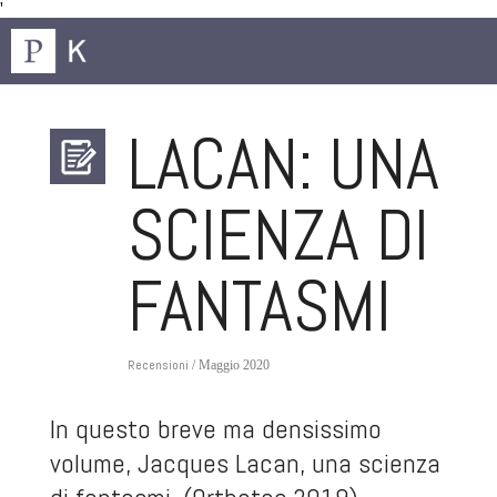
'
LACAN: UNA
SCIENZA DI
FANTASMI
Recensioni
/ Maggio 2020
In questo breve ma densissimo
volume,
Jacques Lacan, una scienza