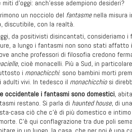
 miti d’oggi: anch’esse adempiono desideri?
primono un nocciolo del
fantasme
nella misura 
 discutibile, con la realtà.
 oggi, da positivisti disincantati, consideriamo 
pure, a lungo i fantasmi non sono stati affatto 
dove anche professori di filosofia credono ferm
acielle
, cioè monacelli. Più a Sud, in particolare
uttosto i
monachicchi
: sono bambini morti prem
i adulti vivi. In tedesco il
monachicchio
si direb
ne occidentale i fantasmi sono domestici
, abit
tasmi restano. Si parla di
haunted house
, di un
sta-casa ciò che c’è di più domestico e intimo
 morte. C’è qui conflagrazione tra due poli sema
itare in un luogo, la casa, che per noi è una c