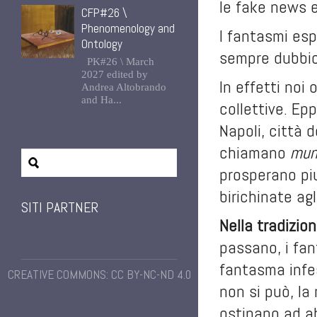
le fake news e
CFP#26 \
Phenomenology and
I fantasmi es
Ontology
sempre dubbio,
PK#26 \ March
2027 edited by
In effetti noi
Andrea Altobrando
and Ha...
collettive. Ep
Napoli, città 
chiamano
mun
prosperano pi
birichinate agl
SITI PARTNER
Nella tradizio
passano, i fan
fantasma infe
CREATIVE COMMONS: CC BY-NC-ND 4.0
non si può, la
ostinano ad ab