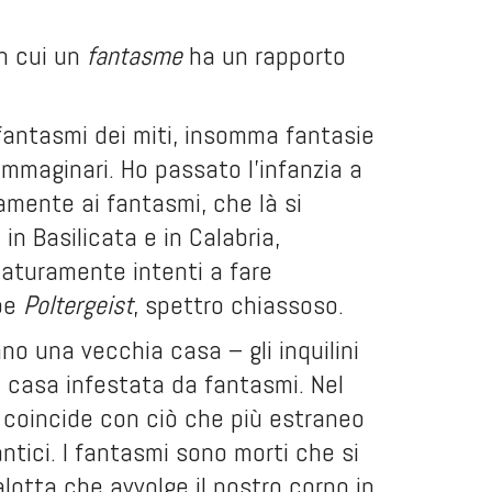
in cui un
fantasme
ha un rapporto
i fantasmi dei miti, insomma fantasie
immaginari. Ho passato l’infanzia a
amente ai fantasmi, che là si
 in Basilicata e in Calabria,
aturamente intenti a fare
be
Poltergeist
, spettro chiassoso.
ano una vecchia casa – gli inquilini
a casa infestata da fantasmi. Nel
 coincide con ciò che più estraneo
ntici. I fantasmi sono morti che si
alotta che avvolge il nostro corpo in