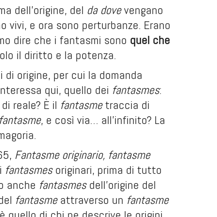
a dell’origine, del
da dove
vengano
no vivi, e ora sono perturbanze. Erano
amo dire che i fantasmi sono
quel che
lo il diritto e la potenza.
ti di origine, per cui la domanda
interessa qui, quello dei
fantasmes
:
di reale? È il
fantasme
traccia di
fantasme
, e così via… all’infinito? La
magoria.
965,
Fantasme originario, fantasme
ti
fantasmes
originari, prima di tutto
no anche
fantasmes
dell’origine del
 del
fantasme
attraverso un
fantasme
è quello di chi ne descrive le origini,