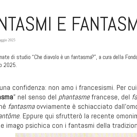
NTASMI E FANTAS
ggio 2025
rnate di studio “Che diavolo è un fantasma?”, a cura della Fond
o 2025.
na confidenza: non amo i francesismi. Per cui n
asma
” nel senso del
phantasme
francese, del
f
ché
fantasma
ovviamente è schiacciato dall’om
antôme
. Eppure qui sfrutterò la recente omonim
 imago psichica con i fantasmi della tradizion