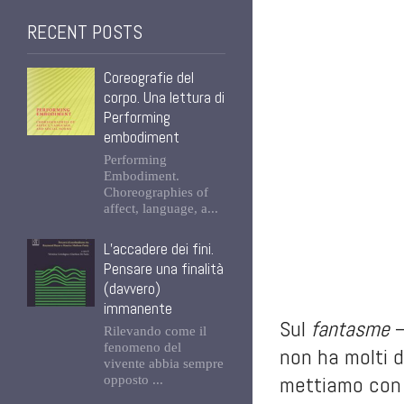
RECENT POSTS
Coreografie del
corpo. Una lettura di
Performing
embodiment
Performing
Embodiment.
Choreographies of
affect, language, a...
L’accadere dei fini.
Pensare una finalità
(davvero)
immanente
Sul
fantasme
–
Rilevando come il
fenomeno del
non ha molti 
vivente abbia sempre
mettiamo con 
opposto ...