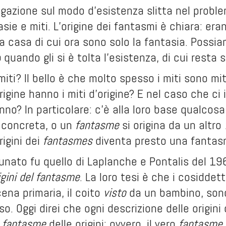
gazione sul modo d’esistenza slitta nel problem
sie e miti. L’origine dei fantasmi è chiara: era
na casa di cui ora sono solo la fantasia. Possi
o
quando gli si è tolta l’esistenza, di cui resta so
 miti? Il bello è che molto spesso i miti sono mi
rigine hanno i miti d’origine? E nel caso che ci 
nno? In particolare: c’è alla loro base qualcosa 
 concreta, o un
fantasme
si origina da un altro
rigini dei
fantasmes
diventa presto una fantas
unato fu quello di Laplanche e Pontalis del 1
rigini del fantasme
. La loro tesi è che i cosiddet
cena primaria, il coito
visto
da un bambino, so
o. Oggi direi che ogni descrizione delle origini
n
fantasme
delle origini: ovvero, il vero
fantasme