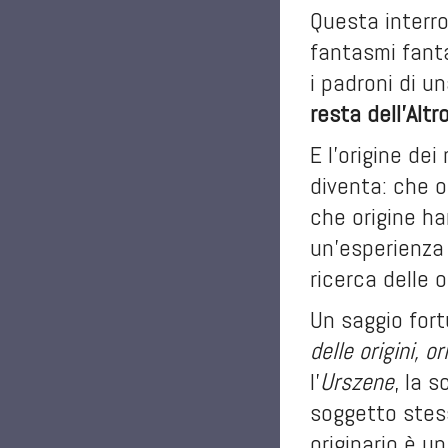
Questa interro
fantasmi fanta
i padroni di u
resta dell’Altr
E l’origine dei
diventa: che o
che origine ha
un’esperienza
ricerca delle o
Un saggio fort
delle origini, o
l’
Urszene
, la s
soggetto stess
originario è u