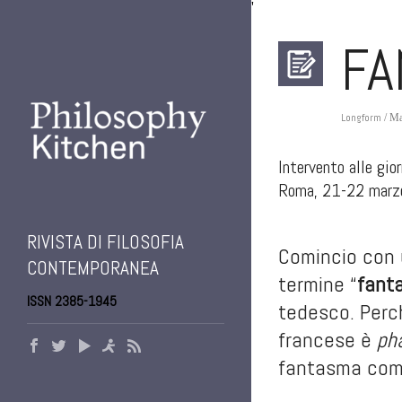
'
FA
Longform
/ Ma
Intervento alle gio
Roma, 21-22 marz
.
RIVISTA DI FILOSOFIA
Comincio con u
CONTEMPORANEA
termine “
fant
ISSN 2385-1945
tedesco. Per
francese è
ph
fantasma come