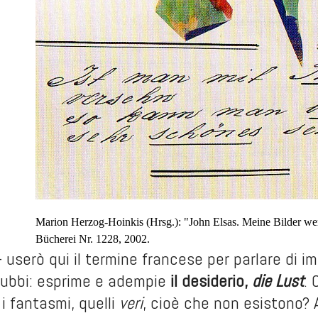
Marion Herzog-Hoinkis (Hrsg.): "John Elsas. Meine Bilder wer
Bücherei Nr. 1228, 2002.
 userò qui il termine francese per parlare di im
dubbi: esprime e adempie
il desiderio,
die Lust
. 
i fantasmi, quelli
veri
, cioè che non esistono? A