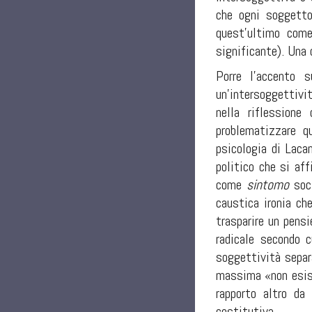
che ogni soggetto
quest'ultimo come
significante). Una 
Porre l'accento 
un'intersoggettivi
nella riflessione
problematizzare qu
psicologia di Laca
politico che si af
come
sintomo
soci
caustica ironia ch
trasparire un pensi
radicale secondo c
soggettività separ
massima «non esiste
rapporto altro da
costitutiva.