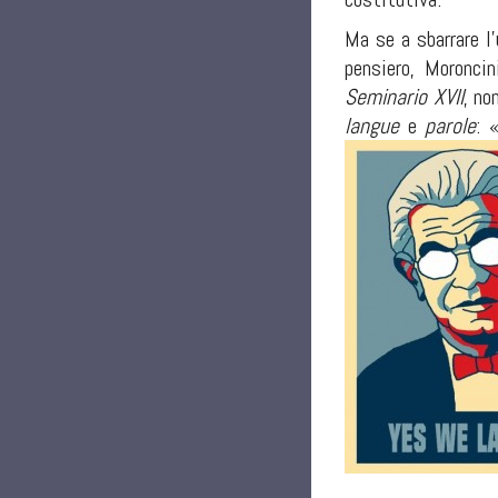
Ma se a sbarrare l'
pensiero, Moronci
Seminario XVII
, no
langue
e
parole
: 