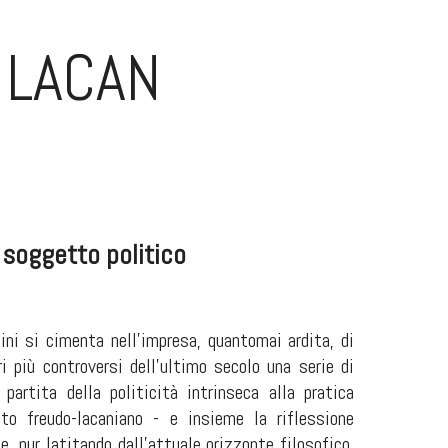
 LACAN
l soggetto politico
ni si cimenta nell'impresa, quantomai ardita, di
i più controversi dell'ultimo secolo una serie di
 partita della politicità intrinseca alla pratica
nto freudo-lacaniano - e insieme la riflessione
e, pur latitando dall’attuale orizzonte filosofico,