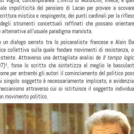
si voglia, contemporanea. L'invito di Moroncini, invece, è quel
cale impoliticità del pensiero di Lacan per provare a scovare
crittura mistica e respingente, dei punti cardinali per la rifles
 degli strumenti concettuali raffinati che possano orientar
e alternativa all’usuale paradigma marxista.
on un dialogo serrato tra lo psicanalista francese e Alain Ba
gica collettiva sulla quale fondare movimenti di resistenza, o
sistente. Attraverso una dettagliata analisi de
Il tempo logi
¹, forse lo scritto che sintetizza al meglio le basculanti e
ome per entrambi gli autori il cominciamento del politico poss
gni singolo soggetto è necessariamente implicato, e evidenzia
 meccanismo attraverso cui si istituisce il soggetto individu
 un movimento politico.