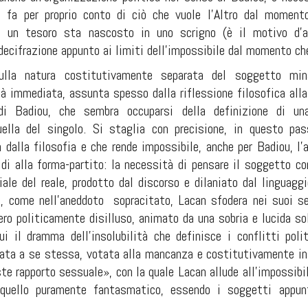
 fa per proprio conto di ciò che vuole l'Altro dal moment
 un tesoro sta nascosto in uno scrigno (è il motivo d'a
decifrazione appunto ai limiti dell'impossibile dal momento che
sulla natura costitutivamente separata del soggetto
min
tà immediata, assunta spesso dalla riflessione filosofica all
 di Badiou, che sembra occuparsi della definizione di u
ella del singolo. Si staglia con precisione, in questo pas
n dalla filosofia e che rende impossibile, anche per Badiou, l
fidi alla forma-partito: la necessità di pensare il soggetto
ale del reale, prodotto dal discorso e dilaniato dal linguagg
e, come nell'aneddoto
sopracitato, Lacan sfodera nei suoi sem
ero politicamente disilluso, animato da una sobria e lucida so
ui il dramma dell'insolubilità che definisce i conflitti pol
ata a se stessa, votata alla mancanza e costitutivamente in
 rapporto sessuale», con la quale Lacan allude all'impossibili
 quello puramente fantasmatico, essendo i soggetti appun