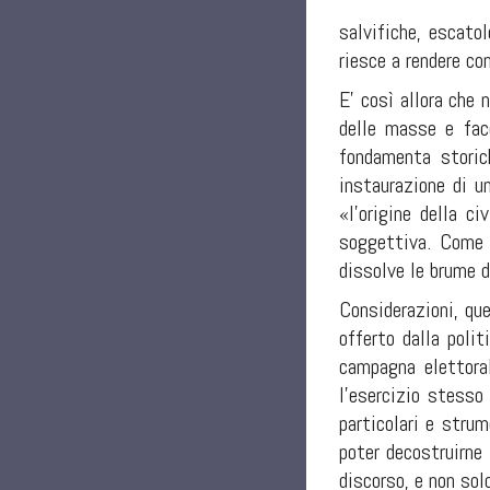
salvifiche, escato
riesce a rendere co
E' così allora che 
delle masse e fac
fondamenta storich
instaurazione di u
«l'origine della c
soggettiva. Come 
dissolve le brume d
Considerazioni, que
offerto dalla poli
campagna elettoral
l'esercizio stesso
particolari e stru
poter decostruirne 
discorso, e non sol