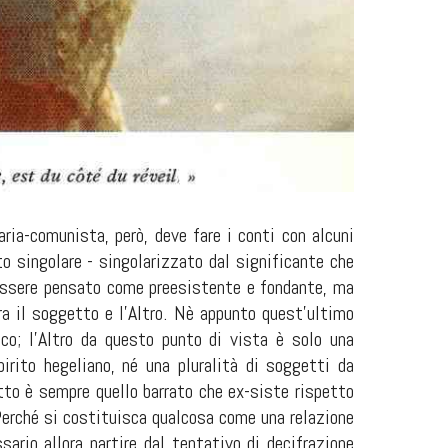
naria-comunista, però, deve fare i conti con alcuni
o singolare - singolarizzato dal significante che
i essere pensato come preesistente e fondante, ma
a il soggetto e l'Altro. Nè appunto quest'ultimo
o; l'Altro da questo punto di vista è solo una
irito hegeliano, né una pluralità di soggetti da
tto è sempre quello barrato che ex-siste rispetto
o. Perché si costituisca qualcosa come una relazione
ario allora partire dal tentativo di decifrazione