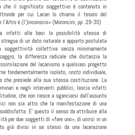
o che il significato soggettivo è contenuto in
ltronde per cui Lacan lo chiama il tesoro del
 l'Altro è (l')inconscio» (Moroncini, pp. 29-30)
.
a infatti alle basi la possibilità stessa di
a stregua di un dato naturale e appunto postulata
na soggettività collettiva senza minimamente
saggio, la differenza radicale che distanzia la
'assimilazione del lacanismo a qualsiasi progetto
 come fondamentalmente isolato,
resto
individuale,
io che presiede alla sua stessa costituzione. La
inari e negli interventi pubblici, lascia infatti
litudine, che non riesce a sganciarsi dall'assunto
itici non sia altro che la manifestazione di una
soddisfatta. E'
questo il senso da attribuire alla
tà per due soggetti di «fare uno», di unirsi in un
to già divisi in se stessi da una lacerazione