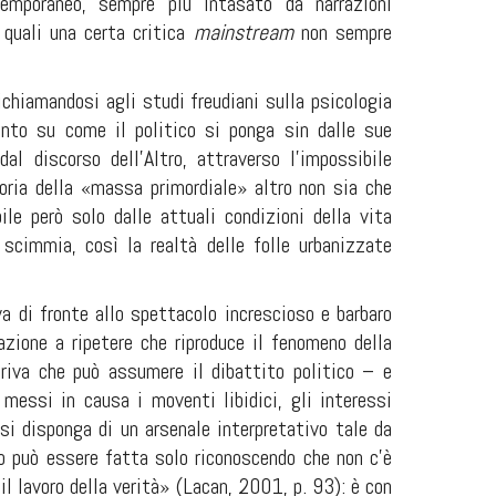
emporaneo, sempre più intasato da narrazioni
 quali una certa critica
mainstream
non sempre
richiamandosi agli studi freudiani sulla psicologia
ento su come il politico si ponga sin dalle sue
l discorso dell'Altro, attraverso l'impossibile
oria della «massa primordiale» altro non sia che
ile però solo dalle attuali condizioni della vita
cimmia, così la realtà delle folle urbanizzate
va di fronte allo spettacolo increscioso e barbaro
azione a ripetere che riproduce il fenomeno della
eriva che può assumere il dibattito politico – e
 messi in causa i moventi libidici, gli interessi
si disponga di un arsenale interpretativo tale da
ico può essere fatta solo riconoscendo che non c'è
il lavoro della verità» (Lacan, 2001, p. 93): è con