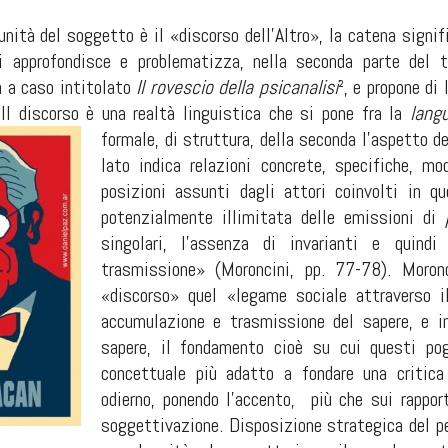
unità del soggetto è il «discorso dell'Altro», la catena signi
ni approfondisce e problematizza, nella seconda parte del t
n a caso intitolato
Il rovescio della psicanalisi
², e propone di
«Il discorso è una realtà linguistica che si pone fra la
lang
formale, di struttura, della seconda l'aspetto d
lato indica relazioni concrete, specifiche, mo
posizioni assunti dagli attori coinvolti in que
potenzialmente illimitata delle emissioni di
singolari, l'assenza di invarianti e quindi
trasmissione» (Moroncini, pp. 77-78).
Moronc
«discorso» quel «legame sociale attraverso il
accumulazione e trasmissione del sapere, e in
sapere, il fondamento cioè su cui questi po
concettuale più adatto a fondare una critica 
odierno, ponendo l'accento, più che sui rapport
soggettivazione. Disposizione strategica del pen