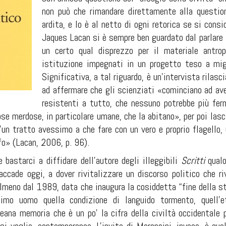
non può che rimandare direttamente alla question
ardita, e lo è al netto di ogni retorica se si cons
Jaques Lacan si è sempre ben guardato dal parlare
un certo qual disprezzo per il materiale antrop
istituzione impegnati in un progetto teso a migli
Significativa, a tal riguardo, è un'intervista rilas
ad affermare che gli scienziati «cominciano ad ave
resistenti a tutto, che nessuno potrebbe più ferma
ose merdose, in particolare umane, che la abitano», per poi las
un tratto avessimo a che fare con un vero e proprio flagello, 
fo» (Lacan, 2006, p. 96).
 bastarci a diffidare dell’autore degli illeggibili
Scritti
qualo
ccade oggi, a dover rivitalizzare un discorso politico che ri
lmeno dal 1989, data che inaugura la cosiddetta “fine della st
timo uomo quella condizione di languido tormento, quell'e
eana memoria che è un po' la cifra della civiltà occidentale 