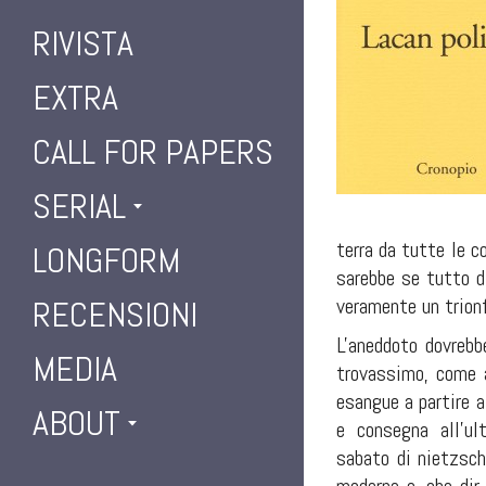
RIVISTA
EXTRA
CALL FOR PAPERS
SERIAL
terra da tutte le c
LONGFORM
sarebbe se tutto d'
veramente un trion
RECENSIONI
L'aneddoto dovrebbe
MEDIA
trovassimo, come a
esangue a partire a
ABOUT
e consegna all'ul
sabato di nietzsch