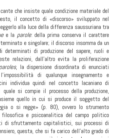
ficante che insiste quale condizione materiale del
esto, il concetto di «discorso» sviluppato nel
 leggerlo alla luce della differenza saussuriana tra
ue
e la
parole
: della prima conserva il carattere
eterminato e singolare; il discorso insomma da un
di determinati di produzione del sapere, ruoli e
ste relazioni, dall'altro evita la proliferazione
paroles
, la dispersione disordinata di enunciati
 l'impossibilità di qualunque insegnamento e
ini individua quindi nel concetto lacaniano di
 quale si compie il processo della produzione,
sieme quello in cui si produce il soggetto del
ggia o si regge» (p. 80), ovvero lo strumento
filosofica e psicoanalitica del campo politico
i di sfruttamento capitalistici, sui processi di
siero, questa, che si fa carico dell'alto grado di