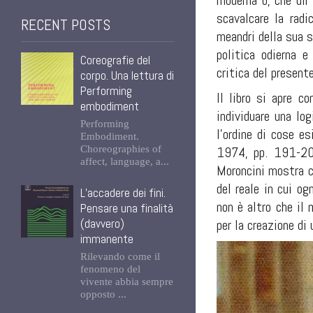
moderna o, che dir 
scavalcare la radi
RECENT POSTS
meandri della sua s
politica odierna e
Coreografie del
critica del present
corpo. Una lettura di
Performing
Il libro si apre c
embodiment
individuare una lo
Performing
l'ordine di cose e
Embodiment.
Choreographies of
1974, pp. 191-207)
affect, language, a...
Moroncini mostra c
del reale in cui o
L’accadere dei fini.
non è altro che il
Pensare una finalità
(davvero)
per la creazione di
immanente
Rilevando come il
fenomeno del
vivente abbia sempre
opposto ...