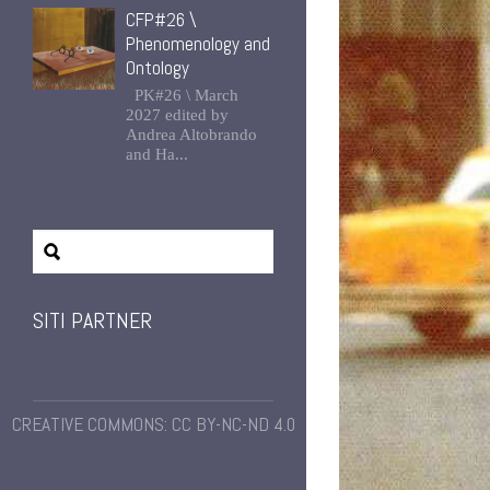
CFP#26 \
Phenomenology and
Ontology
PK#26 \ March
2027 edited by
Andrea Altobrando
and Ha...
SITI PARTNER
CREATIVE COMMONS: CC BY-NC-ND 4.0