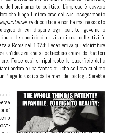
e dell’ordinamento politico.
L'impresa è davvero
idera che lungo l'intero arco del suo insegnamento
esplicitamente
di politica e non ha mai nascosto
ologico di cui dispone ogni partito, governo o
orare le condizioni di vita di una collettività.
ciata a Roma nel 1974: Lacan arriva qui addirittura
re un'ideuzza che si potrebbero creare dei batteri
re. Forse così si ripulirebbe la superficie della
ciarsi andare a una fantasia: «che sollievo sublime
un flagello uscito dalle mani dei biologi. Sarebbe
ra ci
versa
oria”
terno
post-