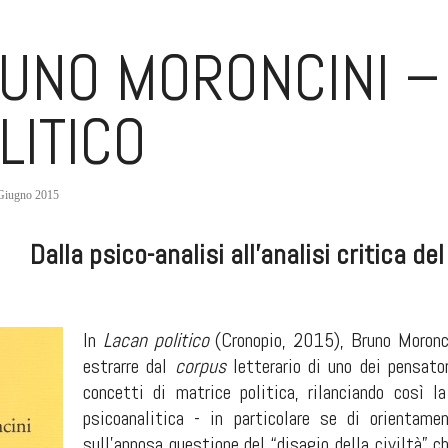
UNO MORONCINI –
LITICO
Giugno 2015
Dalla psico-analisi all'analisi critica de
In
Lacan politico
(Cronopio, 2015), Bruno Moronci
estrarre dal
corpus
letterario di uno dei pensator
concetti di matrice politica, rilanciando così la
psicoanalitica - in particolare se di orientame
sull'annosa questione del “disagio della civiltà” ch