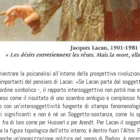
 rientrare la psicanalisi all'interno della prospettiva rivoluzio
 importanti del pensiero di Lacan: «Se Lacan parte dal soggett
l'ordine simbolico -, il rapporto intersoggettivo non potrà ma
eso come il risultato di uno scambio ambiguo e complesso fr
o con un'intersoggettività fungente di stampo fenomenologic
di significanti e non è né un Soggetto-sostanza, come lo sp
 fra di loro come per Husserl o per Arendt. Per Lacan il sogge
sta la figura topologica dell'otto interno, è dentro-fuori l'Altr
anche un'organizzazione politica nel senso di Badiou, è necess