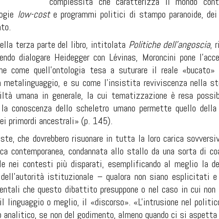
complessità che caratterizza il mondo cont
logie
low-cost
e programmi politici di stampo paranoide, dei
nto.
nella terza parte del libro, intitolata
Politiche dell'angoscia
, 
endo dialogare Heidegger con Lévinas, Moroncini
pone l'acc
e come quell'ontologia tesa a suturare il reale «bucato» da
n metalinguaggio, e su come l'insistita reviviscenza nella st
iviltà umana in generale, la cui tematizzazione è resa possib
la conoscenza dello scheletro umano permette quello della s
ei primordi ancestrali» (p. 145).
ste, che dovrebbero risuonare in tutta la loro carica sovversi
tica contemporanea, condannata allo stallo da una sorta di co
e nei contesti più disparati, esemplificando al meglio la d
 dell'autorità istituzionale – qualora non siano esplicitati e
mentali che questo dibattito presuppone o nel caso in cui non 
il linguaggio o meglio, il «discorso». «L'intrusione nel polit
o analitico, se non del godimento, almeno quando ci si aspetta 