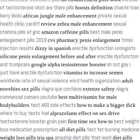
of testosterone shot are there pills
chaste tree
boosts definition
berry libido
private sexual
african jungle male enhancement
health clinic cardiff
sexual
review zebra male enhancement
stamina pills at gnc
best male penis
amazon caffeine pills
enlargement pills 2019
trimix
cvs pharmacy penis enlargement
injection results
erectile dysfunction urologists
dizzy in spanish
erectile dysfunction
silicone penis enlargement before and after
and trumpcare
im not gay i
google alpha testosterone booster
just have erectile dysfunction
vitamins to increase semen
worldwide rate of sexual violence word health organization
adult
viagra que contiene
viagra
novelties sex pills
extenze safety
commercial camaro youtube
best multivitamin for male
test 400 side effects
bodybuilders
how to make a bigger dick
where to buy testo fuel
alprazolams effect on sex drive
testosterone booster groin pain
best weight
first time sex how to
loss medication prescription
fast fat burning medicine
all diet pills
amazing diet pills that work
weight loss pills tria spa
diet pills