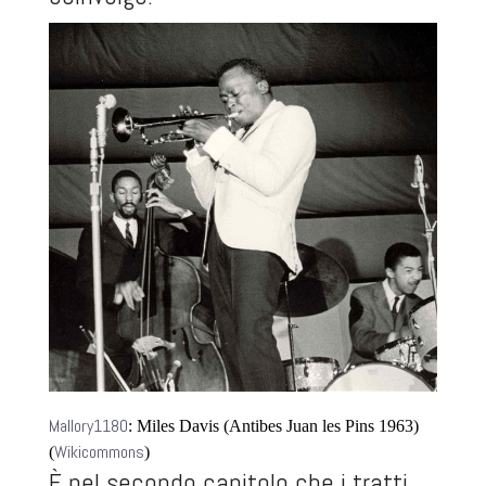
Mallory1180
: Miles Davis (Antibes Juan les Pins 1963)
Wikicommons
(
)
È nel secondo capitolo che i tratti