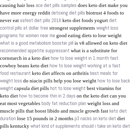
ace diet pills samples
causing hair loss
does keto diet make you
detoxing diet pills
have more energy reddit
biotrust 4 foods to
safest diet pills 2016
diet
never eat
keto diet foods yogurt
control pills at dollar tree
weight loss
strongest supplements
programs for women near me
good eating diets to lose weight
what is a good metabolism booster pill
is v8 allowed on keto diet
recommended appetite suppressant
what is a substitute for
how to lose weight in 1 month fast
cornstarch in a keto diet
how to lose weight working at a fast
cowboy beans keto diet
food restaurant
best meals for
keto diet affects on arthritis
weight loss
how to lose back
do niacin pills help you lose weight
weight
hot to lose weight
capsula diet pills
best vitamins for
how to become thin in 2 days
keto diet
on the keto diet can you
body fat reduction plan
eat most vegetables
weight loss and
keto diet
muscle pills that boost libido and muscle growth fast
duration
p3 nacks on keto diet
lose 15 pounds in 2 months
diet
what kind of supplements should i take on keto diet
pills kentucky