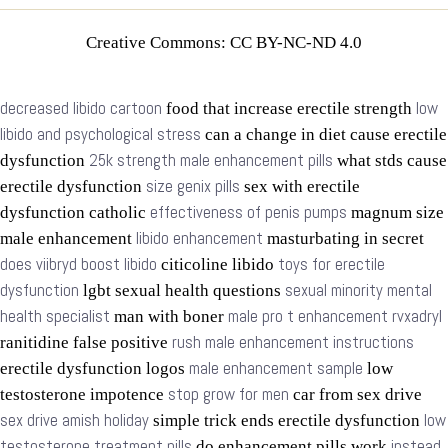
Creative Commons: CC BY-NC-ND 4.0
decreased libido cartoon
low
food that increase erectile strength
libido and psychological stress
can a change in diet cause erectile
25k strength male enhancement pills
dysfunction
what stds cause
size genix pills
erectile dysfunction
sex with erectile
effectiveness of penis pumps
dysfunction catholic
magnum size
libido enhancement
male enhancement
masturbating in secret
does viibryd boost libido
toys for erectile
citicoline libido
dysfunction
sexual minority mental
lgbt sexual health questions
health specialist
male pro t enhancement rvxadryl
man with boner
rush male enhancement instructions
ranitidine false positive
male enhancement sample
erectile dysfunction logos
low
stop grow for men
testosterone impotence
car from sex drive
sex drive amish holiday
low
simple trick ends erectile dysfunction
testosterone treatment pills
instead
do enhancement pills work