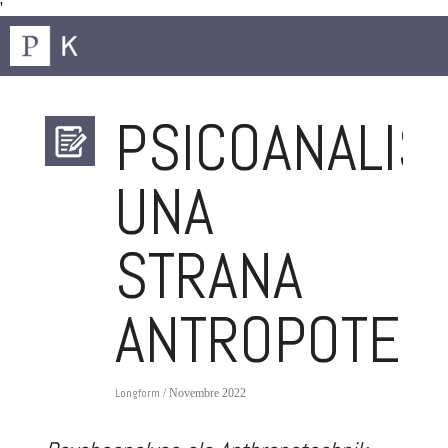
'
PSICOANALISI
UNA
STRANA
ANTROPOTEC
Longform
/ Novembre 2022