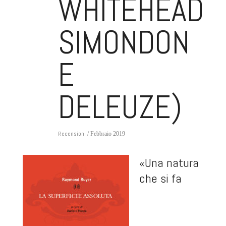
WHITEHEAD,
SIMONDON
E
DELEUZE)
Recensioni
/ Febbraio 2019
«Una natura
che si fa