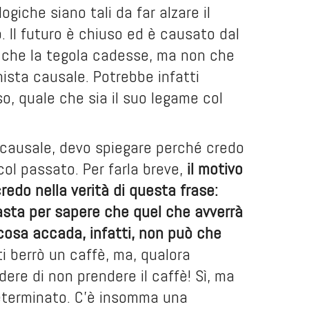
giche siano tali da far alzare il
so. Il futuro è chiuso ed è causato dal
 che la tegola cadesse, ma non che
nista causale. Potrebbe infatti
o, quale che sia il suo legame col
acausale, devo spiegare perché credo
 col passato. Per farla breve,
il motivo
edo nella verità di questa frase:
sta per sapere che quel che avverrà
cosa accada, infatti, non può che
i berrò un caffè, ma, qualora
re di non prendere il caffè! Sì, ma
eterminato. C’è insomma una