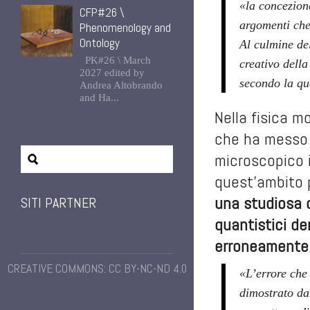
«la concezione
CFP#26 \
argomenti che
Phenomenology and
Ontology
Al culmine de
PK#26 \ March
creativo della
2027 edited by
secondo la qua
Andrea Altobrando
and Ha...
Nella fisica m
che ha messo i
microscopico i
quest’ambito 
una studiosa 
SITI PARTNER
quantistici de
erroneamente
CREATIVE COMMONS: CC BY-NC-ND 4.0
«L’errore che 
dimostrato da 