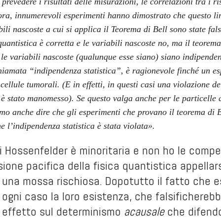
prevedere i risultati delle misurazioni, le correlazioni tra i 
lora, innumerevoli esperimenti hanno dimostrato che questo li
bili nascoste a cui si applica il Teorema di Bell sono state fals
quantistica è corretta e le variabili nascoste no, ma il teore
le variabili nascoste (qualunque esse siano) siano indipenden
hiamata “indipendenza statistica”, è ragionevole finché un e
o cellule tumorali. (E in effetti, in questi casi una violazione 
è stato manomesso). Se questo valga anche per le particelle qu
o anche dire che gli esperimenti che provano il teorema di Bel
 l’indipendenza statistica è stata violata».
i Hossenfelder è minoritaria e non ho le compe
ione pacifica della fisica quantistica appella
 una mossa rischiosa. Dopotutto il fatto che e
 ogni caso la loro esistenza, che falsifichereb
 effetto sul determinismo
acausale
che difendo