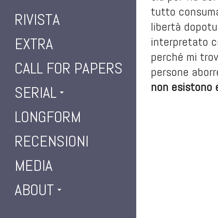
tutto consumato
RIVISTA
libertà dopot
EXTRA
interpretato c
perché mi trov
CALL FOR PAPERS
persone aborre
non esistono 
SERIAL
LONGFORM
RECENSIONI
MEDIA
ABOUT