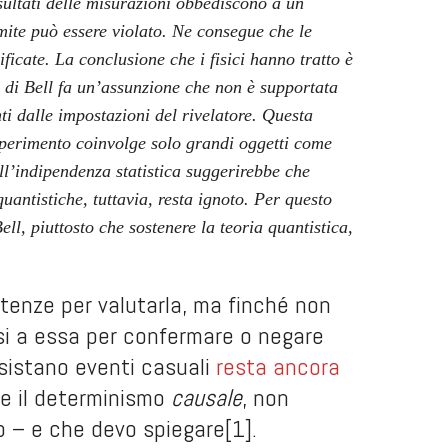
risultati delle misurazioni obbediscono a un
mite può essere violato. Ne consegue che le
ificate. La conclusione che i fisici hanno tratto è
ma di Bell fa un’assunzione che non è supportata
ti dalle impostazioni del rivelatore. Questa
sperimento coinvolge solo grandi oggetti come
dell’indipendenza statistica suggerirebbe che
antistiche, tuttavia, resta ignoto. Per questo
l, piuttosto che sostenere la teoria quantistica,
tenze per valutarla, ma finché non
rsi a essa per confermare o negare
sistano eventi casuali
resta ancora
be il determinismo
causale
, non
 – e che devo spiegare
[1]
.