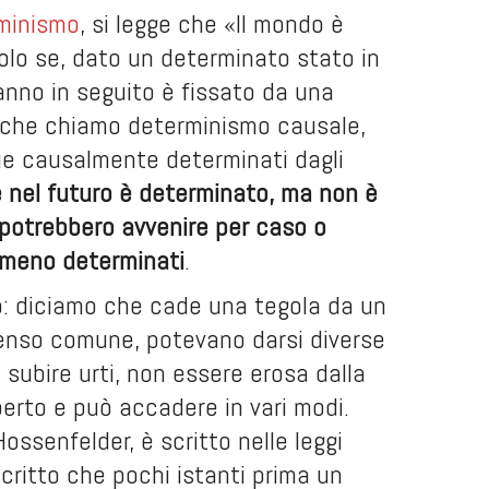
minismo
, si legge che «Il mondo è
solo se, dato un determinato stato in
ranno in seguito è fissato da una
l che chiamo determinismo causale,
que causalmente determinati dagli
 nel futuro è determinato, ma non è
, potrebbero avvenire per caso o
o meno determinati
.
: diciamo che cade una tegola da un
 senso comune, potevano darsi diverse
subire urti, non essere erosa dalla
perto e può accadere in vari modi.
ossenfelder, è scritto nelle leggi
critto che pochi istanti prima un