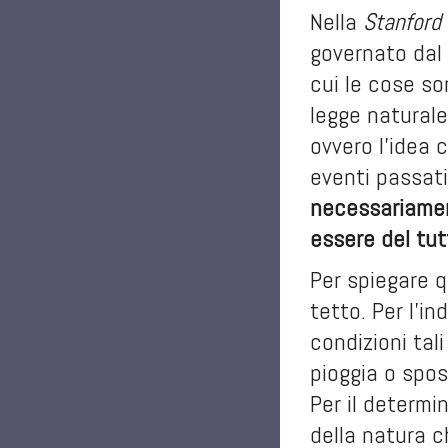
Nella
Stanford
governato dal 
cui le cose s
legge natural
ovvero l’idea 
eventi passati
necessariament
essere del tu
Per spiegare 
tetto. Per l’i
condizioni tal
pioggia o spos
Per il determi
della natura c