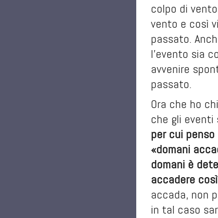
colpo di vento
vento e così vi
passato. Anch
l’evento sia c
avvenire spont
passato.
Ora che ho ch
che gli eventi
per cui penso 
«domani accad
domani è dete
accadere cos
accada, non po
in tal caso s