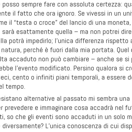
e posso sempre fare con assoluta certezza: qua
te il fatto che ora ignoro. Se vivessi in un un
ome il “testa o croce” del lancio di una moneta,
 e sarà esattamente quella – ma non potrei dir
lla potrà impedirlo; l’unica differenza rispett
natura, perché è fuori dalla mia portata. Quel
lta accaduto non può cambiare – anche se si p
rebbe l’evento modificato. Persino qualora si cr
ieci, cento o infiniti piani temporali, a essere 
del tempo.
esistano alternative al passato mi sembra una 
 prevedere e immaginare cosa accadrà nel futu
ti, so che gli eventi sono accaduti in un solo
 diversamente? L’unica conoscenza di cui dis