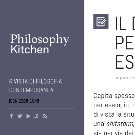
'
IL
PE
ES
Longform
/ Ge
RIVISTA DI FILOSOFIA
CONTEMPORANEA
Capita spesso 
ISSN 2385-1945
per esempio, n
di vista la sit
una
shitstorm
sia per via de