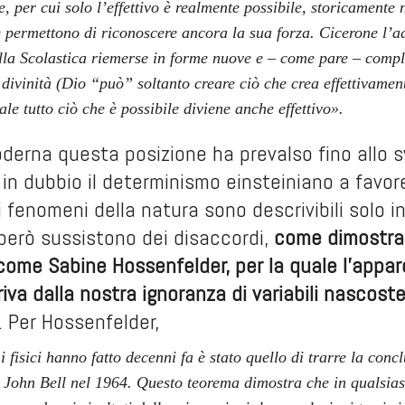
, per cui solo l’effettivo è realmente possibile, storicamente
 permettono di riconoscere ancora la sua forza. Cicerone l’ad
lla Scolastica riemerse in forme nuove e – come pare – comp
 divinità (Dio “può” soltanto creare ciò che crea effettivamen
le tutto ciò che è possibile diviene anche effettivo».
oderna questa posizione ha prevalso fino allo 
n dubbio il determinismo einsteiniano a favore 
 fenomeni della natura sono descrivibili solo in 
però sussistono dei disaccordi,
come dimostra
come Sabine Hossenfelder, per la quale l’appar
riva dalla nostra ignoranza di variabili nascost
. Per Hossenfelder,
i fisici hanno fatto decenni fa è stato quello di trarre la co
John Bell nel 1964. Questo teorema dimostra che in qualsiasi 