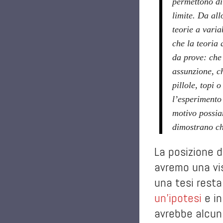
permettono di 
limite. Da al
teorie a varia
che la teoria 
da prove: che 
assunzione, c
pillole, topi 
l’esperimento 
motivo possiam
dimostrano che
La posizione d
avremo una vis
una tesi resta
un’ipotesi
e in
avrebbe alcun