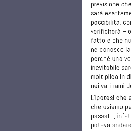
previsione ch
sarà esattamen
possibilità, c
verificherà –
fatto e che nu
ne conosco la 
perché una vo
inevitabile sa
moltiplica in d
nei vari rami 
L’ipotesi che 
che usiamo per
passato, infat
poteva andare