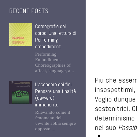
RECENT POSTS
Coreografie del
corpo. Una lettura di
Performing
embodiment
Performing
Embodiment.
Choreographies of
affect, language, a...
Più che essern
L’accadere dei fini.
insospettirmi,
Pensare una finalità
Voglio dunque 
(davvero)
immanente
sostenitrici
.
O
Rilevando come il
determinismo
fenomeno del
vivente abbia sempre
nel suo
Possibi
opposto ...