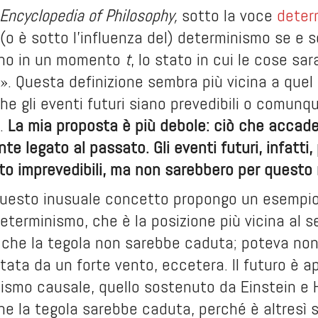
 Encyclopedia of Philosophy,
sotto la voce
deter
(o è sotto l’influenza del) determinismo se e 
ono in un momento
t
, lo stato in cui le cose sa
e». Questa definizione sembra più vicina a que
che gli eventi futuri siano prevedibili o comun
.
La mia proposta è più debole: ciò che accade
e legato al passato. Gli eventi futuri, infatti
tto imprevedibili, ma non sarebbero per quest
questo inusuale concetto propongo un esempio
ndeterminismo, che è la posizione più vicina al
i che la tegola non sarebbe caduta; poteva non 
tata da un forte vento, eccetera. Il futuro è a
nismo causale, quello sostenuto da Einstein e H
he la tegola sarebbe caduta, perché è altresì s