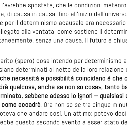
 l’avrebbe spostata, che le condizioni meteorolo
a, di causa in causa, fino all’inizio dell’univer
e per il determinismo acausale era necessario
ollegato alla ventata, come sostiene il determi
aneamente, senza una causa. Il futuro è chius
iarito (spero) cosa intendo per determinismo 
 siano determinati al netto della loro relazione
che necessità e possibilità coincidano è che cr
rà qualcosa, anche se non so cosa»; tanto ba
rminato, sebbene adesso lo ignori – qualsiasi 
ì come accadrà
. Ora non so se tra cinque minut
teva che andare così. Un attimo: potevo decide
arebbe questo secondo evento a esser stato d