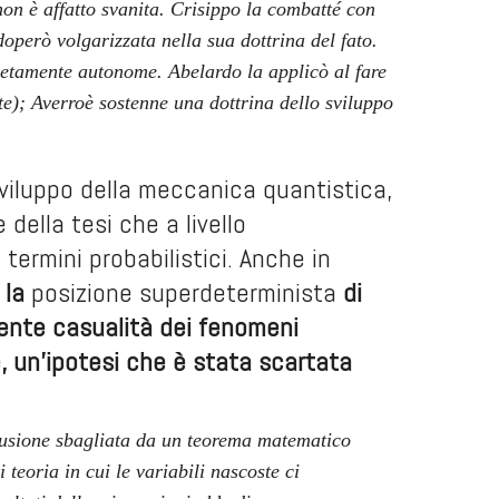
 non è affatto svanita. Crisippo la combatté con
operò volgarizzata nella sua dottrina del fato.
letamente autonome. Abelardo la applicò al fare
te); Averroè sostenne una dottrina dello sviluppo
sviluppo della meccanica quantistica,
della tesi che a livello
termini probabilistici. Anche in
 la
posizione superdeterminista
di
ente casualità dei fenomeni
e, un’ipotesi che è stata scartata
nclusione sbagliata da un teorema matematico
teoria in cui le variabili nascoste ci