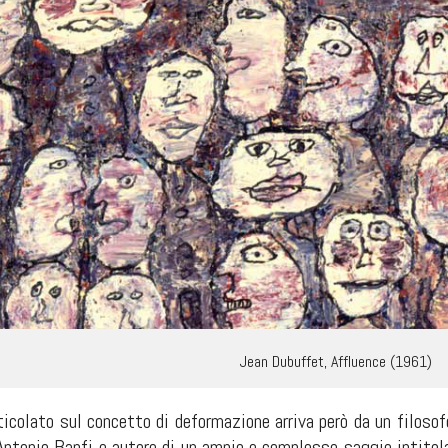
Jean Dubuffet, Affluence (1961)
rticolato sul concetto di deformazione arriva però da un filoso
i Antonio Banfi e autore di un ampio e complesso saggio intito