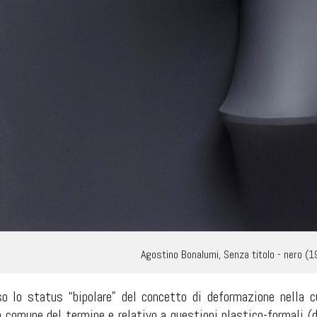
Agostino Bonalumi, Senza titolo - nero (
 lo status “bipolare” del concetto di deformazione nella cu
so comune del termine e relativo a questioni plastico-formali 