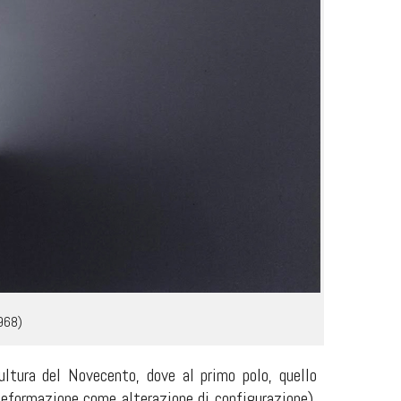
1968)
ltura del Novecento, dove al primo polo, quello
(deformazione come alterazione di configurazione),