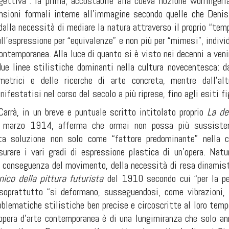
ettiva”: la prima, accostabile alla coeva nozione worringer
ensioni formali interne all’immagine secondo quelle che Denis 
alla necessità di mediare la natura attraverso il proprio “tem
ll’espressione per “equivalenze” e non più per “mimesi”, individ
ontemporanea. Alla luce di quanto si è visto nei decenni a ven
due linee stilistiche dominanti nella cultura novecentesca: da
metrici e delle ricerche di arte concreta, mentre dall’al
festatisi nel corso del secolo a più riprese, fino agli esiti fi
Carrà, in un breve e puntuale scritto intitolato proprio
La de
marzo 1914, afferma che ormai non possa più sussistere 
ta soluzione non solo come “fattore predominante” nella c
surare i vari gradi di espressione plastica di un’opera. Natu
conseguenza del movimento, della necessità di resa dinamistic
ico della pittura futurista
del 1910 secondo cui “per la per
soprattutto “si deformano, susseguendosi, come vibrazioni, 
oblematiche stilistiche ben precise e circoscritte al loro temp
opera d’arte contemporanea è di una lungimiranza che solo ann