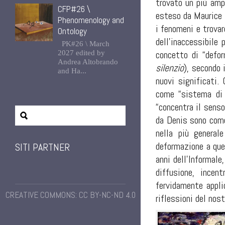
trovato un più amp
CFP#26 \
esteso da Maurice M
Phenomenology and
i fenomeni e trovar
Ontology
dell’inaccessibile
PK#26 \ March
concetto di “defo
2027 edited by
Andrea Altobrando
silenzio
), secondo 
and Ha...
nuovi significati.
come “sistema di e
“concentra il senso
da Denis sono come 
nella più general
deformazione a quel
SITI PARTNER
anni dell’Informale
diffusione, incen
fervidamente appli
CREATIVE COMMONS: CC BY-NC-ND 4.0
riflessioni del nost