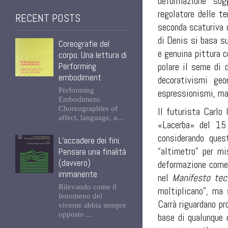
deformazione “sogg
regolatore delle t
RECENT POSTS
seconda scaturiva d
di Denis si basa su
Coreografie del
e genuina pittura c
corpo. Una lettura di
polare il seme di 
Performing
embodiment
decorativismi geo
Performing
espressionismi, mani
Embodiment.
Choreographies of
Il futurista Carlo 
affect, language, a...
«Lacerba» del 15 
considerando ques
L’accadere dei fini.
“altimetro” per mi
Pensare una finalità
(davvero)
deformazione come 
immanente
nel
Manifesto tecn
Rilevando come il
moltiplicano”, ma 
fenomeno del
Carrà riguardano pr
vivente abbia sempre
opposto ...
base di qualunque 