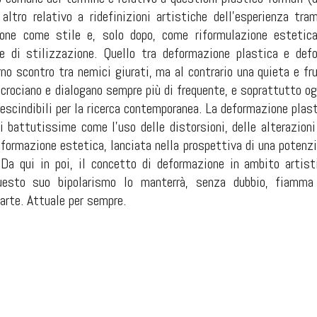
altro relativo a ridefinizioni artistiche dell’esperienza tr
one come stile e, solo dopo, come riformulazione estetica
he di stilizzazione. Quello tra deformazione plastica e de
rno scontro tra nemici giurati, ma al contrario una quieta e f
ncrociano e dialogano sempre più di frequente, e soprattutto og
escindibili per la ricerca contemporanea. La deformazione plast
 battutissime come l’uso delle distorsioni, delle alterazioni 
deformazione estetica, lanciata nella prospettiva di una potenzia
 Da qui in poi, il concetto di deformazione in ambito artis
uesto suo bipolarismo lo manterrà, senza dubbio, fiamma d
’arte. Attuale per sempre.