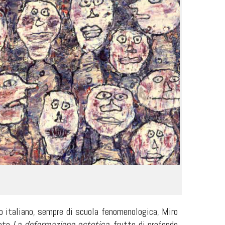
fo italiano, sempre di scuola fenomenologica, Miro
lato
La deformazione estetica
, frutto di profonde