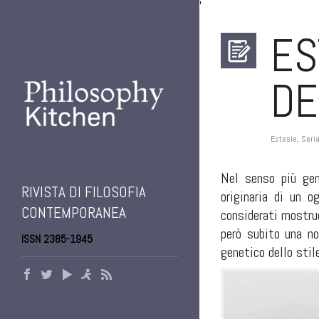
'
ES
DE
Estesie
Seria
,
Nel senso più gene
RIVISTA DI FILOSOFIA
originaria di un o
CONTEMPORANEA
considerati mostruo
però subito una no
ISSN 2385-1945
genetico dello stil