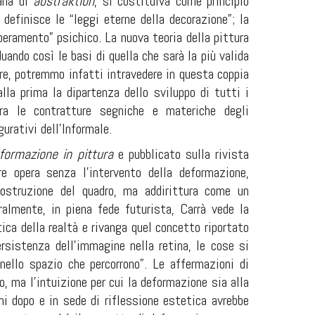
iana di
abstraktion
, si costituiva come principio
definisce le “leggi eterne della decorazione”; la
peramento” psichico. La nuova teoria della pittura
uando così le basi di quella che sarà la più valida
ire, potremmo infatti intravedere in questa coppia
lla prima la dipartenza dello sviluppo di tutti i
tra le contratture segniche e materiche degli
gurativi dell’Informale.
formazione in pittura
e pubblicato sulla rivista
opera senza l’intervento della deformazione,
ostruzione del quadro, ma addirittura come un
ralmente, in piena fede futurista, Carrà vede la
a della realtà e rivanga quel concetto riportato
sistenza dell’immagine nella retina, le cose si
nello spazio che percorrono”. Le affermazioni di
o, ma l’intuizione per cui la deformazione sia alla
i dopo e in sede di riflessione estetica avrebbe