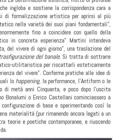
che ingloba e sostiene la corrispondenza cara a
 di formalizzazione artistica per aprirsi al più
etico nella varietà dei suoi piani fondamentali”,
enormemente fino a coincidere con quello della
tico in concreta esperienza” Martini intendeva
, del vivere di ogni giorno”, una traslazione del
trasfigurazione del banale
. Si tratta di sottrarre
tico-utilitaristica per riscattarli esteticamente
ienza del vivere”. Conferme pratiche alle idee di
uali lo
happening
, la performance, l’Antiform o le
o di metà anni Cinquanta, e poco dopo l’uscita
ino Bonalumi o Enrico Castellani cominciassero a
la configurazione di base e sperimentando così la
iena materialità (pur rimanendo ancora legati a un
 tra teorie e poetiche contemporanee, e riuscendo
ida.