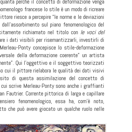
nquanta perché il concetto di deformazione venga
omenologo francese lo stile è un modo di ricreare
ittore riesce a percepire “le norme e le deviazioni
e dall’assorbimento sul piano fenomenologico del
icitamente richiamato nel titolo con
le voci del
 i dati visibili per risemantizzarli, investirli di
 Merleau-Ponty concepisce lo stile-deformazione
versale della deformazione coerente” un artista
ente”. Qui l’oggettivo e il soggettivo teorizzati
cui il pittore rielabora le qualità dei dati visivi
posito di questa assimilazione del concetto di
n cui scrive Merleau-Ponty sono anche i graffianti
n Fautrier. Corrente pittorica di larga e capillare
pensiero fenomenologico, essa ha, com’è noto,
tto che può avere giocato un qualche ruolo nelle