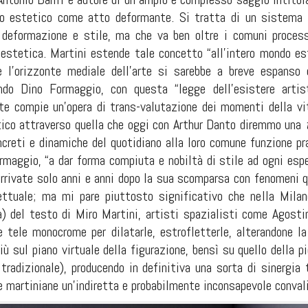
tto estetico come atto deformante. Si tratta di un sistema 
deformazione e stile, ma che va ben oltre i comuni processi
’estetica. Martini estende tale concetto “all’intero mondo est
e l’orizzonte mediale dell’arte si sarebbe a breve espanso 
ondo Dino Formaggio, con questa “legge dell’esistere artis
te compie un’opera di trans-valutazione dei momenti della vita
tico attraverso quella che oggi con Arthur Danto diremmo una
creti e dinamiche del quotidiano alla loro comune funzione pra
maggio, “a dar forma compiuta e nobiltà di stile ad ogni esper
arrivate solo anni e anni dopo la sua scomparsa con fenomeni q
ettuale; ma mi pare piuttosto significativo che nella Milan
) del testo di Miro Martini, artisti spazialisti come Agost
le tele monocrome per dilatarle, estrofletterle, alterandone 
ù sul piano virtuale della figurazione, bensì su quello della p
 tradizionale), producendo in definitiva una sorta di sinergia
ee martiniane un’indiretta e probabilmente inconsapevole conval