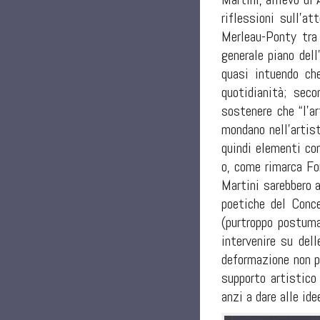
riflessioni sull’a
Merleau-Ponty tra 
generale piano dell
quasi intuendo ch
quotidianità; sec
sostenere che “l’ar
mondano nell’artis
quindi elementi con
o, come rimarca For
Martini sarebbero 
poetiche del Conc
(purtroppo postuma
intervenire su del
deformazione non pi
supporto artistico
anzi a dare alle id