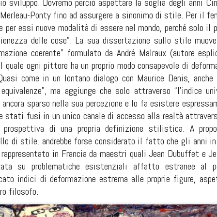
io sviluppo. Dovremo perciò aspettare la soglia degli anni Ci
erleau-Ponty fino ad assurgere a sinonimo di stile. Per il fen
e per essi nuove modalità di essere nel mondo, perché solo il p
 pienezza delle cose”. La sua dissertazione sullo stile muov
rmazione coerente” formulato da André Malraux (autore espl
il quale ogni pittore ha un proprio modo consapevole di deformare
 Quasi come in un lontano dialogo con Maurice Denis, anche
quivalenze”, ma aggiunge che solo attraverso “l’indice uni
 ancora sparso nella sua percezione e lo fa esistere espressam
stati fusi in un unico canale di accesso alla realtà attraverso 
e prospettiva di una propria definizione stilistica. A pro
lo di stile, andrebbe forse considerato il fatto che gli anni i
, rappresentato in Francia da maestri quali Jean Dubuffet e Jea
trata su problematiche esistenziali affatto estranee al 
cato indici di deformazione estrema alle proprie figure, aspe
ro filosofo.